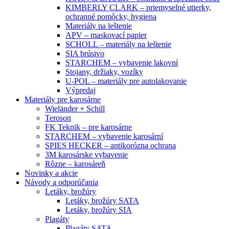
KIMBERLY CLARK – priemyselné utierky,
ochranné pomôcky, hygiena
Materiály na leštenie
APV – maskovací papier
SCHOLL – materiály na leštenie
SIA brúsivo
STARCHEM – vybavenie lakovní
Stojany, držiaky, vozíky
U-POL – materiály pre autolakovanie
Výpredaj
Materiály pre karosárne
Wieländer + Schill
Teroson
FK Teknik – pre karosárne
STARCHEM – vybavenie karosární
SPIES HECKER – antikorózna ochrana
3M karosárske vybavenie
Rôzne – karosáreň
Novinky a akcie
Návody a odporúčania
Letáky, brožúry
Letáky, brožúry SATA
Letáky, brožúry SIA
Plagáty
Plagáty SATA