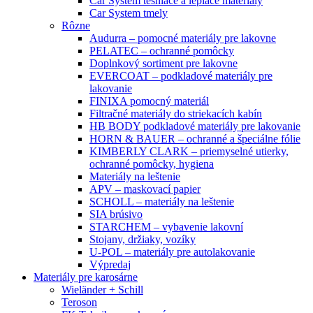
Car System tesniace a lepiace materiály
Car System tmely
Rôzne
Audurra – pomocné materiály pre lakovne
PELATEC – ochranné pomôcky
Doplnkový sortiment pre lakovne
EVERCOAT – podkladové materiály pre
lakovanie
FINIXA pomocný materiál
Filtračné materiály do striekacích kabín
HB BODY podkladové materiály pre lakovanie
HORN & BAUER – ochranné a špeciálne fólie
KIMBERLY CLARK – priemyselné utierky,
ochranné pomôcky, hygiena
Materiály na leštenie
APV – maskovací papier
SCHOLL – materiály na leštenie
SIA brúsivo
STARCHEM – vybavenie lakovní
Stojany, držiaky, vozíky
U-POL – materiály pre autolakovanie
Výpredaj
Materiály pre karosárne
Wieländer + Schill
Teroson