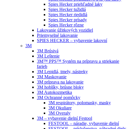
Spies Hecker priehľadné laky
Spies Hecker tužidlá
Spies Hecker riedidlá
Spies Hecker prísady
Spies Hecker rôzne
Lakovanie úžitkových vozidiel
Priemyselné lakovanie
SPIES HECKER – vybavenie lakovní
3M
3M Brúsivá
3M Leštenie
3M™ PPS™ Systém na prípravu a striekanie
farieb
3M Lepidlá, tmely, nástreky
3M Maskovanie
3M príprava na lakovanie
3M hoblíky, brúsne bloky
3M Autokozmetika
3M Ochranné pomôcky
3M respirátory, polomasky, masky
3M Okuliare
3M Overaly
3M – vybavenie dielní Festool
FESTOOL – náradie, vybavenie dielní
FESTOOL – príslušenstvo, náhradné diely