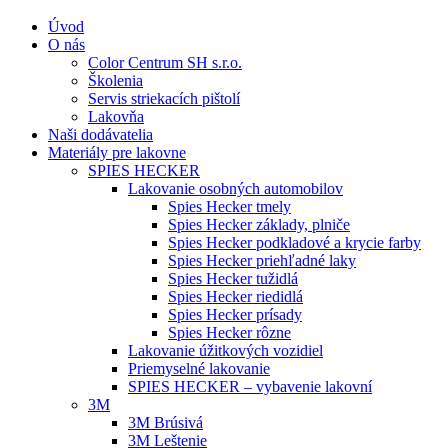
Úvod
O nás
Color Centrum SH s.r.o.
Školenia
Servis striekacích pištolí
Lakovňa
Naši dodávatelia
Materiály pre lakovne
SPIES HECKER
Lakovanie osobných automobilov
Spies Hecker tmely
Spies Hecker základy, plniče
Spies Hecker podkladové a krycie farby
Spies Hecker priehľadné laky
Spies Hecker tužidlá
Spies Hecker riedidlá
Spies Hecker prísady
Spies Hecker rôzne
Lakovanie úžitkových vozidiel
Priemyselné lakovanie
SPIES HECKER – vybavenie lakovní
3M
3M Brúsivá
3M Leštenie