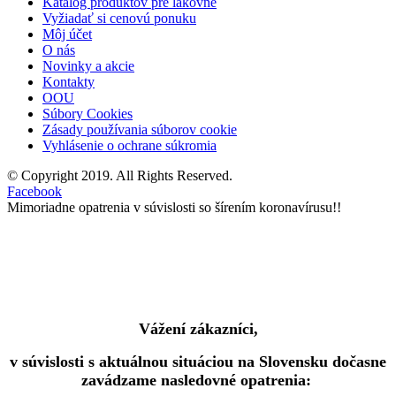
Katalóg produktov pre lakovne
Vyžiadať si cenovú ponuku
Môj účet
O nás
Novinky a akcie
Kontakty
OOU
Súbory Cookies
Zásady používania súborov cookie
Vyhlásenie o ochrane súkromia
© Copyright 2019. All Rights Reserved.
Facebook
Mimoriadne opatrenia v súvislosti so šírením koronavírusu!!
Vážení zákazníci,
v súvislosti s aktuálnou situáciou na Slovensku dočasne
zavádzame nasledovné opatrenia: