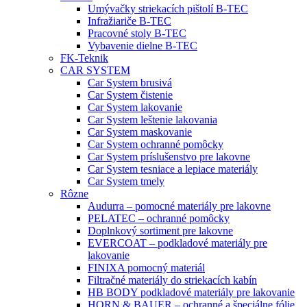
Umývačky striekacích pištolí B-TEC
Infražiariče B-TEC
Pracovné stoly B-TEC
Vybavenie dielne B-TEC
FK-Teknik
CAR SYSTEM
Car System brusivá
Car System čistenie
Car System lakovanie
Car System leštenie lakovania
Car System maskovanie
Car System ochranné pomôcky
Car System príslušenstvo pre lakovne
Car System tesniace a lepiace materiály
Car System tmely
Rôzne
Audurra – pomocné materiály pre lakovne
PELATEC – ochranné pomôcky
Doplnkový sortiment pre lakovne
EVERCOAT – podkladové materiály pre
lakovanie
FINIXA pomocný materiál
Filtračné materiály do striekacích kabín
HB BODY podkladové materiály pre lakovanie
HORN & BAUER – ochranné a špeciálne fólie