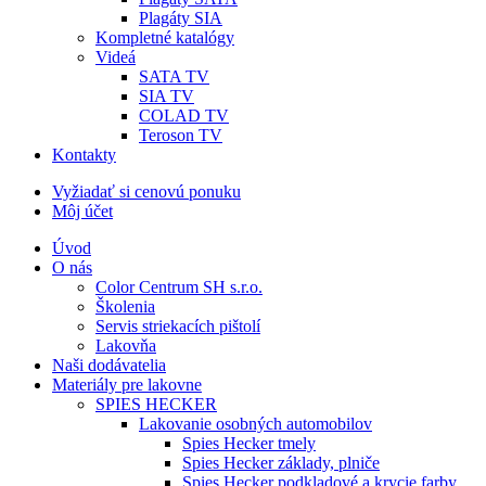
Plagáty SIA
Kompletné katalógy
Videá
SATA TV
SIA TV
COLAD TV
Teroson TV
Kontakty
Vyžiadať si cenovú ponuku
Môj účet
Úvod
O nás
Color Centrum SH s.r.o.
Školenia
Servis striekacích pištolí
Lakovňa
Naši dodávatelia
Materiály pre lakovne
SPIES HECKER
Lakovanie osobných automobilov
Spies Hecker tmely
Spies Hecker základy, plniče
Spies Hecker podkladové a krycie farby