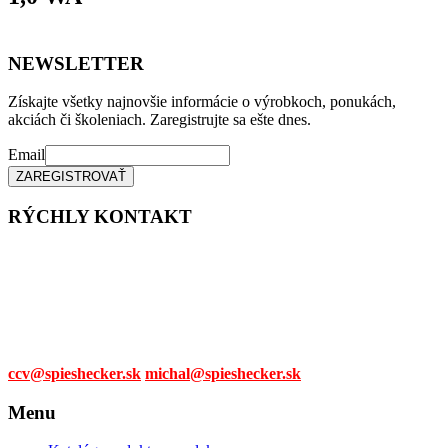
NEWSLETTER
Získajte všetky najnovšie informácie o výrobkoch, ponukách,
akciách či školeniach. Zaregistrujte sa ešte dnes.
Email
RÝCHLY KONTAKT
Tel. čísla:
0905 315 281,
0908 790 630
Mail:
ccv@spieshecker.sk
michal@spieshecker.sk
Menu