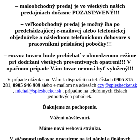
– maloobchodný predaj je vo všetkých našich
predajniach dočasne POZASTAVENÝ!!!
– veľkoobchodný predaj je možný iba po
predchádzajúcej e-mailovej alebo telefonickej
objednávke a následnom telefonickom dohovore s
pracovníkmi príslušnej pobočky!!!
– rozvoz tovaru bude prebiehať v obmedzenom režime
pri dodržaní všetkých preventívnych opatrení!!! V
opačnom prípade Vám tovar nemusí byť vyložený!!!
V prípade otázok sme Vám k dispozícii na tel. číslach
0905 315
281
,
0905 946 909
alebo e-mailom na adresách
ccv@spieshecker.sk
,
michal@spieshecker.sk
, prípadne na telefónnych číslach
jednotlivých pobočiek.
Ďakujeme za pochopenie.
Vážení návštevníci.
Máme novú webovú stránku.
V súčasnosti usilovne pracujeme na jej náplni a finálnych