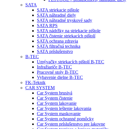
SATA
SATA striekacie pištole
SATA náhradné diely
SATA náhradné tryskové sady
SATA RPS
SATA nádržky na striekacie pištole
SATA čistenie striekacích pištolí
SATA ochrana zdravia
SATA filtračná technika
SATA príslušenstvo
B-TEC
Umývačky striekacích pištolí B-TEC
Infražiariče B-TEC
Pracovné stoly B-TEC
Vybavenie dielne B-TEC
FK-Teknik
CAR SYSTEM
Car System brusivá
Car System čistenie
Car System lakovanie
Car System leštenie lakovania
Car System maskovanie
Car System ochranné pomôcky
Car System príslušenstvo pre lakovne