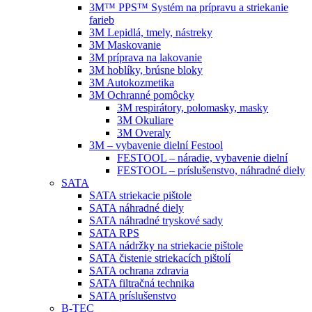
3M™ PPS™ Systém na prípravu a striekanie
farieb
3M Lepidlá, tmely, nástreky
3M Maskovanie
3M príprava na lakovanie
3M hoblíky, brúsne bloky
3M Autokozmetika
3M Ochranné pomôcky
3M respirátory, polomasky, masky
3M Okuliare
3M Overaly
3M – vybavenie dielní Festool
FESTOOL – náradie, vybavenie dielní
FESTOOL – príslušenstvo, náhradné diely
SATA
SATA striekacie pištole
SATA náhradné diely
SATA náhradné tryskové sady
SATA RPS
SATA nádržky na striekacie pištole
SATA čistenie striekacích pištolí
SATA ochrana zdravia
SATA filtračná technika
SATA príslušenstvo
B-TEC