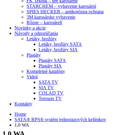
FK Teknik – pre karosárne
STARCHEM – vybavenie karosární
SPIES HECKER – antikorózna ochrana
3M karosárske vybavenie
Rôzne – karosáreň
Novinky a akcie
Návody a odporúčania
Letáky, brožúry
Letáky, brožúry SATA
Letáky, brožúry SIA
Plagáty
Plagáty SATA
Plagáty SIA
Kompletné katalógy
Videá
SATA TV
SIA TV
COLAD TV
Teroson TV
Kontakty
Home
SATA® RPS® systém jednorazových kelímkov
1,0 WA
1,0 WA