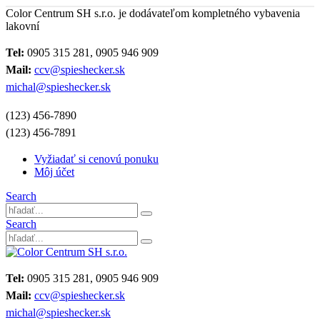
Color Centrum SH s.r.o. je dodávateľom kompletného vybavenia
lakovní
Tel:
0905 315 281, 0905 946 909
Mail:
ccv@spieshecker.sk
michal@spieshecker.sk
(123) 456-7890
(123) 456-7891
Vyžiadať si cenovú ponuku
Môj účet
Search
Search
Tel:
0905 315 281, 0905 946 909
Mail:
ccv@spieshecker.sk
michal@spieshecker.sk