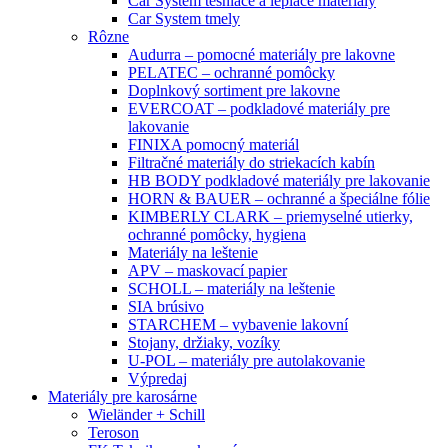
Car System tesniace a lepiace materiály
Car System tmely
Rôzne
Audurra – pomocné materiály pre lakovne
PELATEC – ochranné pomôcky
Doplnkový sortiment pre lakovne
EVERCOAT – podkladové materiály pre
lakovanie
FINIXA pomocný materiál
Filtračné materiály do striekacích kabín
HB BODY podkladové materiály pre lakovanie
HORN & BAUER – ochranné a špeciálne fólie
KIMBERLY CLARK – priemyselné utierky,
ochranné pomôcky, hygiena
Materiály na leštenie
APV – maskovací papier
SCHOLL – materiály na leštenie
SIA brúsivo
STARCHEM – vybavenie lakovní
Stojany, držiaky, vozíky
U-POL – materiály pre autolakovanie
Výpredaj
Materiály pre karosárne
Wieländer + Schill
Teroson