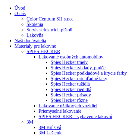
Úvod
O nás
Color Centrum SH s.r.o.
Školenia
Servis striekacích pištolí
Lakovňa
Naši dodávatelia
Materiály pre lakovne
SPIES HECKER
Lakovanie osobných automobilov
Spies Hecker tmely
Spies Hecker základy, plniče
Spies Hecker podkladové a krycie farby
Spies Hecker priehľadné laky
Spies Hecker tužidlá
Spies Hecker riedidlá
Spies Hecker prísady
Spies Hecker rôzne
Lakovanie úžitkových vozidiel
Priemyselné lakovanie
SPIES HECKER – vybavenie lakovní
3M
3M Brúsivá
3M Leštenie