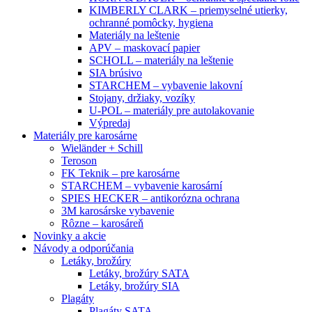
KIMBERLY CLARK – priemyselné utierky,
ochranné pomôcky, hygiena
Materiály na leštenie
APV – maskovací papier
SCHOLL – materiály na leštenie
SIA brúsivo
STARCHEM – vybavenie lakovní
Stojany, držiaky, vozíky
U-POL – materiály pre autolakovanie
Výpredaj
Materiály pre karosárne
Wieländer + Schill
Teroson
FK Teknik – pre karosárne
STARCHEM – vybavenie karosární
SPIES HECKER – antikorózna ochrana
3M karosárske vybavenie
Rôzne – karosáreň
Novinky a akcie
Návody a odporúčania
Letáky, brožúry
Letáky, brožúry SATA
Letáky, brožúry SIA
Plagáty
Plagáty SATA