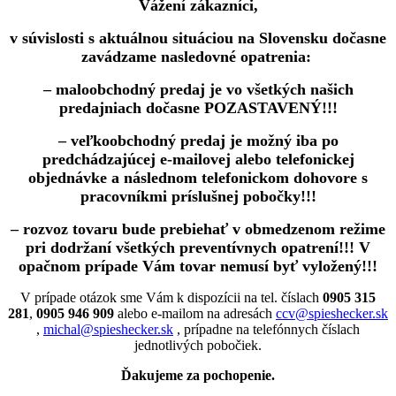
Vážení zákazníci,
v súvislosti s aktuálnou situáciou na Slovensku dočasne
zavádzame nasledovné opatrenia:
– maloobchodný predaj je vo všetkých našich
predajniach dočasne POZASTAVENÝ!!!
– veľkoobchodný predaj je možný iba po
predchádzajúcej e-mailovej alebo telefonickej
objednávke a následnom telefonickom dohovore s
pracovníkmi príslušnej pobočky!!!
– rozvoz tovaru bude prebiehať v obmedzenom režime
pri dodržaní všetkých preventívnych opatrení!!! V
opačnom prípade Vám tovar nemusí byť vyložený!!!
V prípade otázok sme Vám k dispozícii na tel. číslach
0905 315
281
,
0905 946 909
alebo e-mailom na adresách
ccv@spieshecker.sk
,
michal@spieshecker.sk
, prípadne na telefónnych číslach
jednotlivých pobočiek.
Ďakujeme za pochopenie.