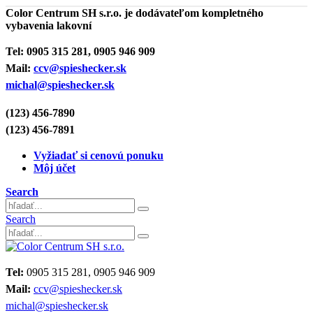
Color Centrum SH s.r.o. je dodávateľom kompletného
vybavenia lakovní
Tel:
0905 315 281, 0905 946 909
Mail:
ccv@spieshecker.sk
michal@spieshecker.sk
(123) 456-7890
(123) 456-7891
Vyžiadať si cenovú ponuku
Môj účet
Search
Search
Tel:
0905 315 281, 0905 946 909
Mail:
ccv@spieshecker.sk
michal@spieshecker.sk