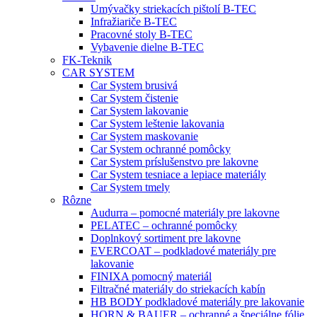
Umývačky striekacích pištolí B-TEC
Infražiariče B-TEC
Pracovné stoly B-TEC
Vybavenie dielne B-TEC
FK-Teknik
CAR SYSTEM
Car System brusivá
Car System čistenie
Car System lakovanie
Car System leštenie lakovania
Car System maskovanie
Car System ochranné pomôcky
Car System príslušenstvo pre lakovne
Car System tesniace a lepiace materiály
Car System tmely
Rôzne
Audurra – pomocné materiály pre lakovne
PELATEC – ochranné pomôcky
Doplnkový sortiment pre lakovne
EVERCOAT – podkladové materiály pre
lakovanie
FINIXA pomocný materiál
Filtračné materiály do striekacích kabín
HB BODY podkladové materiály pre lakovanie
HORN & BAUER – ochranné a špeciálne fólie