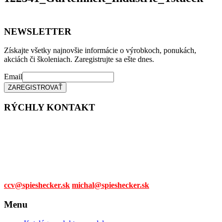
NEWSLETTER
Získajte všetky najnovšie informácie o výrobkoch, ponukách,
akciách či školeniach. Zaregistrujte sa ešte dnes.
Email
RÝCHLY KONTAKT
Tel. čísla:
0905 315 281,
0908 790 630
Mail:
ccv@spieshecker.sk
michal@spieshecker.sk
Menu