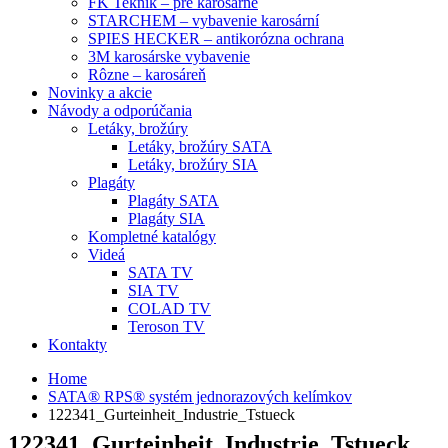
FK Teknik – pre karosárne
STARCHEM – vybavenie karosární
SPIES HECKER – antikorózna ochrana
3M karosárske vybavenie
Rôzne – karosáreň
Novinky a akcie
Návody a odporúčania
Letáky, brožúry
Letáky, brožúry SATA
Letáky, brožúry SIA
Plagáty
Plagáty SATA
Plagáty SIA
Kompletné katalógy
Videá
SATA TV
SIA TV
COLAD TV
Teroson TV
Kontakty
Home
SATA® RPS® systém jednorazových kelímkov
122341_Gurteinheit_Industrie_Tstueck
122341_Gurteinheit_Industrie_Tstueck