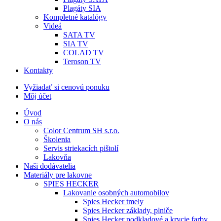
Plagáty SIA
Kompletné katalógy
Videá
SATA TV
SIA TV
COLAD TV
Teroson TV
Kontakty
Vyžiadať si cenovú ponuku
Môj účet
Úvod
O nás
Color Centrum SH s.r.o.
Školenia
Servis striekacích pištolí
Lakovňa
Naši dodávatelia
Materiály pre lakovne
SPIES HECKER
Lakovanie osobných automobilov
Spies Hecker tmely
Spies Hecker základy, plniče
Spies Hecker podkladové a krycie farby