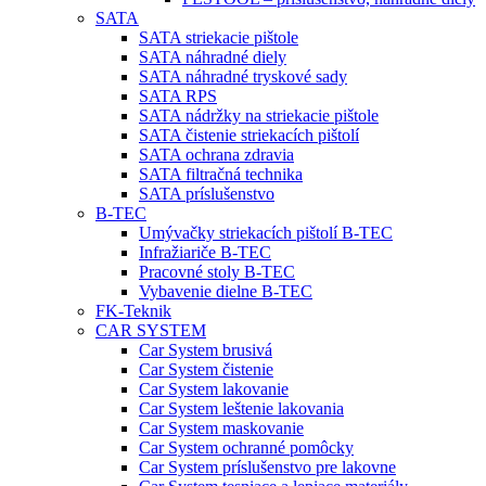
SATA
SATA striekacie pištole
SATA náhradné diely
SATA náhradné tryskové sady
SATA RPS
SATA nádržky na striekacie pištole
SATA čistenie striekacích pištolí
SATA ochrana zdravia
SATA filtračná technika
SATA príslušenstvo
B-TEC
Umývačky striekacích pištolí B-TEC
Infražiariče B-TEC
Pracovné stoly B-TEC
Vybavenie dielne B-TEC
FK-Teknik
CAR SYSTEM
Car System brusivá
Car System čistenie
Car System lakovanie
Car System leštenie lakovania
Car System maskovanie
Car System ochranné pomôcky
Car System príslušenstvo pre lakovne