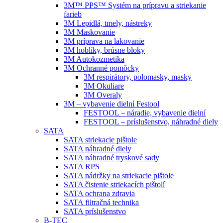
3M™ PPS™ Systém na prípravu a striekanie
farieb
3M Lepidlá, tmely, nástreky
3M Maskovanie
3M príprava na lakovanie
3M hoblíky, brúsne bloky
3M Autokozmetika
3M Ochranné pomôcky
3M respirátory, polomasky, masky
3M Okuliare
3M Overaly
3M – vybavenie dielní Festool
FESTOOL – náradie, vybavenie dielní
FESTOOL – príslušenstvo, náhradné diely
SATA
SATA striekacie pištole
SATA náhradné diely
SATA náhradné tryskové sady
SATA RPS
SATA nádržky na striekacie pištole
SATA čistenie striekacích pištolí
SATA ochrana zdravia
SATA filtračná technika
SATA príslušenstvo
B-TEC