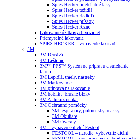
Spies Hecker priehľadné laky
Spies Hecker tužidlá
Spies Hecker riedidlá
Spies Hecker prísady
Spies Hecker rôzne
Lakovanie úžitkových vozidiel
Priemyselné lakovanie
SPIES HECKER – vybavenie lakovní
3M
3M Brúsivá
3M Leštenie
3M™ PPS™ Systém na prípravu a striekanie
farieb
3M Lepidlá, tmely, nástreky
3M Maskovanie
3M príprava na lakovanie
3M hoblíky, brúsne bloky
3M Autokozmetika
3M Ochranné pomôcky
3M respirátory, polomasky, masky
3M Okuliare
3M Overaly
3M – vybavenie dielní Festool
FESTOOL – náradie, vybavenie dielní
FESTOOL – príslušenstvo, náhradné diely