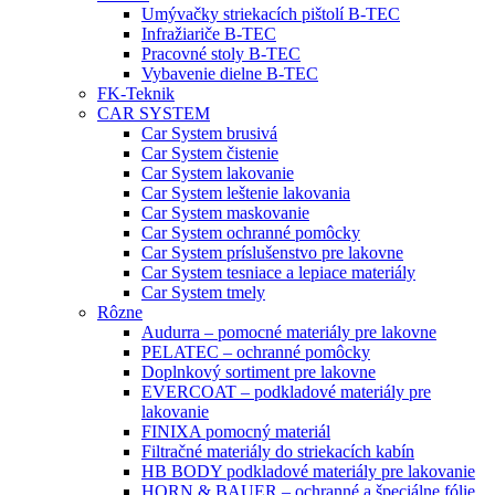
Umývačky striekacích pištolí B-TEC
Infražiariče B-TEC
Pracovné stoly B-TEC
Vybavenie dielne B-TEC
FK-Teknik
CAR SYSTEM
Car System brusivá
Car System čistenie
Car System lakovanie
Car System leštenie lakovania
Car System maskovanie
Car System ochranné pomôcky
Car System príslušenstvo pre lakovne
Car System tesniace a lepiace materiály
Car System tmely
Rôzne
Audurra – pomocné materiály pre lakovne
PELATEC – ochranné pomôcky
Doplnkový sortiment pre lakovne
EVERCOAT – podkladové materiály pre
lakovanie
FINIXA pomocný materiál
Filtračné materiály do striekacích kabín
HB BODY podkladové materiály pre lakovanie
HORN & BAUER – ochranné a špeciálne fólie