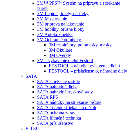
3M™ PPS™ Systém na prípravu a striekanie
farieb
3M Lepidlá, tmely, nástreky
3M Maskovanie
3M príprava na lakovanie
3M hoblíky, brúsne bloky
3M Autokozmetika
3M Ochranné pomôcky
3M respirátory, polomasky, masky
3M Okuliare
3M Overaly
3M – vybavenie dielní Festool
FESTOOL – náradie, vybavenie dielní
FESTOOL – príslušenstvo, náhradné diely
SATA
SATA striekacie pištole
SATA náhradné diely
SATA náhradné tryskové sady
SATA RPS
SATA nádržky na striekacie pištole
SATA čistenie striekacích pištolí
SATA ochrana zdravia
SATA filtračná technika
SATA príslušenstvo
B-TEC