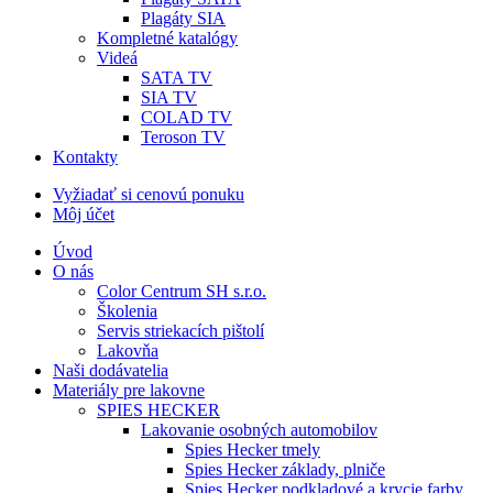
Plagáty SIA
Kompletné katalógy
Videá
SATA TV
SIA TV
COLAD TV
Teroson TV
Kontakty
Vyžiadať si cenovú ponuku
Môj účet
Úvod
O nás
Color Centrum SH s.r.o.
Školenia
Servis striekacích pištolí
Lakovňa
Naši dodávatelia
Materiály pre lakovne
SPIES HECKER
Lakovanie osobných automobilov
Spies Hecker tmely
Spies Hecker základy, plniče
Spies Hecker podkladové a krycie farby