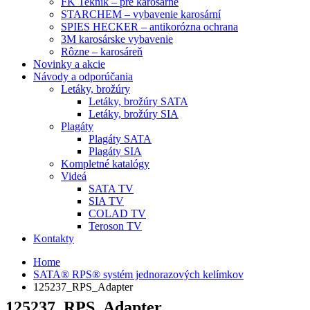
FK Teknik – pre karosárne
STARCHEM – vybavenie karosární
SPIES HECKER – antikorózna ochrana
3M karosárske vybavenie
Rôzne – karosáreň
Novinky a akcie
Návody a odporúčania
Letáky, brožúry
Letáky, brožúry SATA
Letáky, brožúry SIA
Plagáty
Plagáty SATA
Plagáty SIA
Kompletné katalógy
Videá
SATA TV
SIA TV
COLAD TV
Teroson TV
Kontakty
Home
SATA® RPS® systém jednorazových kelímkov
125237_RPS_Adapter
125237_RPS_Adapter