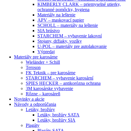
KIMBERLY CLARK – priemyselné utierky,
ochranné pomôcky, hygiena
Materiály na leštenie
APV – maskovací papier
SCHOLL – materiály na leštenie
SIA brúsivo
STARCHEM – vybavenie lakovní
Stojany, držiaky, vozíky
U-POL – materiály pre autolakovanie
Výpredaj
Materiály pre karosárne
Wieländer + Schill
Teroson
FK Teknik – pre karosárne
STARCHEM – vybavenie karosární
SPIES HECKER – antikorózna ochrana
3M karosárske vybavenie
Rôzne – karosáreň
Novinky a akcie
Návody a odporúčania
Letáky, brožúry
Letáky, brožúry SATA
Letáky, brožúry SIA
Plagáty
Plagáty SATA