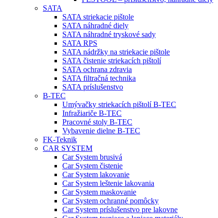
SATA
SATA striekacie pištole
SATA náhradné diely
SATA náhradné tryskové sady
SATA RPS
SATA nádržky na striekacie pištole
SATA čistenie striekacích pištolí
SATA ochrana zdravia
SATA filtračná technika
SATA príslušenstvo
B-TEC
Umývačky striekacích pištolí B-TEC
Infražiariče B-TEC
Pracovné stoly B-TEC
Vybavenie dielne B-TEC
FK-Teknik
CAR SYSTEM
Car System brusivá
Car System čistenie
Car System lakovanie
Car System leštenie lakovania
Car System maskovanie
Car System ochranné pomôcky
Car System príslušenstvo pre lakovne