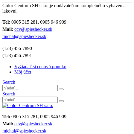
Color Centrum SH s.r.o. je dodávateľom kompletného vybavenia
lakovní
Tel:
0905 315 281, 0905 946 909
Mail:
ccv@spieshecker.sk
michal@spieshecker.sk
(123) 456-7890
(123) 456-7891
Vyžiadať si cenovú ponuku
Môj účet
Search
Search
Tel:
0905 315 281, 0905 946 909
Mail:
ccv@spieshecker.sk
michal@spieshecker.sk