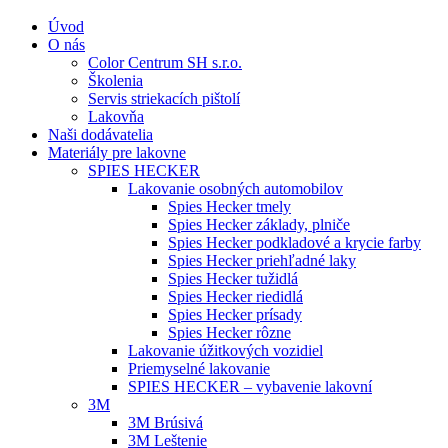
Úvod
O nás
Color Centrum SH s.r.o.
Školenia
Servis striekacích pištolí
Lakovňa
Naši dodávatelia
Materiály pre lakovne
SPIES HECKER
Lakovanie osobných automobilov
Spies Hecker tmely
Spies Hecker základy, plniče
Spies Hecker podkladové a krycie farby
Spies Hecker priehľadné laky
Spies Hecker tužidlá
Spies Hecker riedidlá
Spies Hecker prísady
Spies Hecker rôzne
Lakovanie úžitkových vozidiel
Priemyselné lakovanie
SPIES HECKER – vybavenie lakovní
3M
3M Brúsivá
3M Leštenie