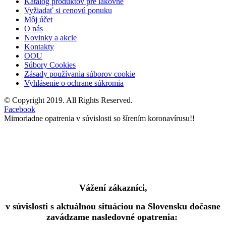
Katalóg produktov pre lakovne
Vyžiadať si cenovú ponuku
Môj účet
O nás
Novinky a akcie
Kontakty
OOU
Súbory Cookies
Zásady používania súborov cookie
Vyhlásenie o ochrane súkromia
© Copyright 2019. All Rights Reserved.
Facebook
Mimoriadne opatrenia v súvislosti so šírením koronavírusu!!
Vážení zákazníci,
v súvislosti s aktuálnou situáciou na Slovensku dočasne
zavádzame nasledovné opatrenia: