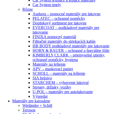
Car System tesniace a lepiace materiály
Car System tmely
Rôzne
Audurra – pomocné materiály pre lakovne
PELATEC – ochranné pomôcky
Doplnkový sortiment pre lakovne
EVERCOAT – podkladové materiály pre
lakovanie
FINIXA pomocný materiál
Filtračné materiály do striekacích kabín
HB BODY podkladové materiály pre lakovanie
HORN & BAUER – ochranné a špeciálne fólie
KIMBERLY CLARK – priemyselné utierky,
ochranné pomôcky, hygiena
Materiály na leštenie
APV – maskovací papier
SCHOLL – materiály na leštenie
SIA brúsivo
STARCHEM – vybavenie lakovní
Stojany, držiaky, vozíky
U-POL – materiály pre autolakovanie
Výpredaj
Materiály pre karosárne
Wieländer + Schill
Teroson