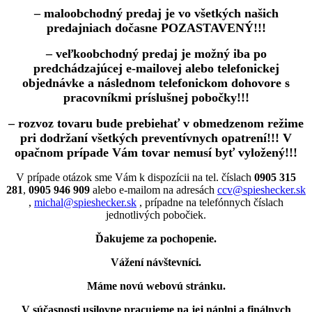
– maloobchodný predaj je vo všetkých našich
predajniach dočasne POZASTAVENÝ!!!
– veľkoobchodný predaj je možný iba po
predchádzajúcej e-mailovej alebo telefonickej
objednávke a následnom telefonickom dohovore s
pracovníkmi príslušnej pobočky!!!
– rozvoz tovaru bude prebiehať v obmedzenom režime
pri dodržaní všetkých preventívnych opatrení!!! V
opačnom prípade Vám tovar nemusí byť vyložený!!!
V prípade otázok sme Vám k dispozícii na tel. číslach
0905 315
281
,
0905 946 909
alebo e-mailom na adresách
ccv@spieshecker.sk
,
michal@spieshecker.sk
, prípadne na telefónnych číslach
jednotlivých pobočiek.
Ďakujeme za pochopenie.
Vážení návštevníci.
Máme novú webovú stránku.
V súčasnosti usilovne pracujeme na jej náplni a finálnych