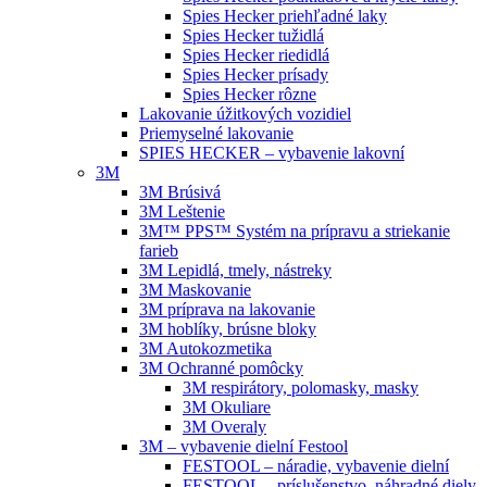
Spies Hecker priehľadné laky
Spies Hecker tužidlá
Spies Hecker riedidlá
Spies Hecker prísady
Spies Hecker rôzne
Lakovanie úžitkových vozidiel
Priemyselné lakovanie
SPIES HECKER – vybavenie lakovní
3M
3M Brúsivá
3M Leštenie
3M™ PPS™ Systém na prípravu a striekanie
farieb
3M Lepidlá, tmely, nástreky
3M Maskovanie
3M príprava na lakovanie
3M hoblíky, brúsne bloky
3M Autokozmetika
3M Ochranné pomôcky
3M respirátory, polomasky, masky
3M Okuliare
3M Overaly
3M – vybavenie dielní Festool
FESTOOL – náradie, vybavenie dielní
FESTOOL – príslušenstvo, náhradné diely