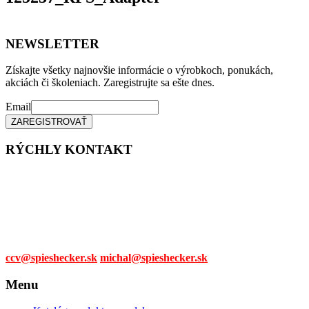
NEWSLETTER
Získajte všetky najnovšie informácie o výrobkoch, ponukách,
akciách či školeniach. Zaregistrujte sa ešte dnes.
Email
RÝCHLY KONTAKT
Tel. čísla:
0905 315 281,
0908 790 630
Mail:
ccv@spieshecker.sk
michal@spieshecker.sk
Menu