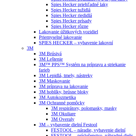
Spies Hecker priehľadné laky
Spies Hecker tužidlá
Spies Hecker riedidlá
Spies Hecker prísady
Spies Hecker rôzne
Lakovanie úžitkových vozidiel
Priemyselné lakovanie
SPIES HECKER – vybavenie lakovní
3M
3M Brúsivá
3M Leštenie
3M™ PPS™ Systém na prípravu a striekanie
farieb
3M Lepidlá, tmely, nástreky
3M Maskovanie
3M príprava na lakovanie
3M hoblíky, brúsne bloky
3M Autokozmetika
3M Ochranné pomôcky
3M respirátory, polomasky, masky
3M Okuliare
3M Overaly
3M – vybavenie dielní Festool
FESTOOL – náradie, vybavenie dielní
FESTOOL – príslušenstvo, náhradné diely