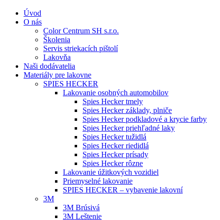
Úvod
O nás
Color Centrum SH s.r.o.
Školenia
Servis striekacích pištolí
Lakovňa
Naši dodávatelia
Materiály pre lakovne
SPIES HECKER
Lakovanie osobných automobilov
Spies Hecker tmely
Spies Hecker základy, plniče
Spies Hecker podkladové a krycie farby
Spies Hecker priehľadné laky
Spies Hecker tužidlá
Spies Hecker riedidlá
Spies Hecker prísady
Spies Hecker rôzne
Lakovanie úžitkových vozidiel
Priemyselné lakovanie
SPIES HECKER – vybavenie lakovní
3M
3M Brúsivá
3M Leštenie