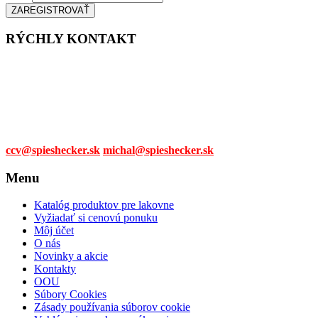
RÝCHLY KONTAKT
Tel. čísla:
0905 315 281,
0908 790 630
Mail:
ccv@spieshecker.sk
michal@spieshecker.sk
Menu
Katalóg produktov pre lakovne
Vyžiadať si cenovú ponuku
Môj účet
O nás
Novinky a akcie
Kontakty
OOU
Súbory Cookies
Zásady používania súborov cookie