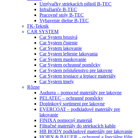
Umývačky striekacích pištolí B-TEC
Infražiariče B-TEC
Pracovné stoly B-TEC
Vybavenie dielne B-TEC
FK-Teknik
CAR SYSTEM
Car System brusivá
Car System čistenie
Car System lakovanie
Car System leštenie lakovania
Car System maskovanie
Car System ochranné pomôcky
Car System príslušenstvo pre lakovne
Car System tesniace a lepiace materiály
Car System tmely
Rôzne
Audurra – pomocné materiály pre lakovne
PELATEC – ochranné pomôcky
Doplnkový sortiment pre lakovne
EVERCOAT – podkladové materiály pre
lakovanie
FINIXA pomocný materiál
Filtračné materiály do striekacích kabín
HB BODY podkladové materiály pre lakovanie
HORN & BAUER – ochranné a špeciálne fólie