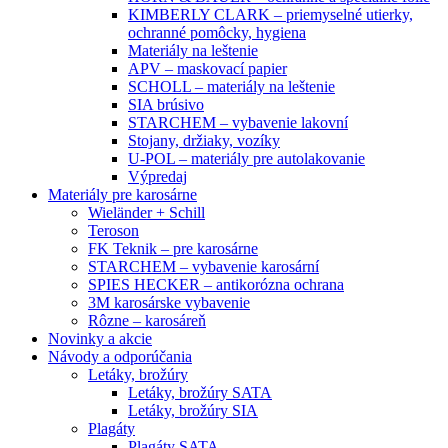
KIMBERLY CLARK – priemyselné utierky,
ochranné pomôcky, hygiena
Materiály na leštenie
APV – maskovací papier
SCHOLL – materiály na leštenie
SIA brúsivo
STARCHEM – vybavenie lakovní
Stojany, držiaky, vozíky
U-POL – materiály pre autolakovanie
Výpredaj
Materiály pre karosárne
Wieländer + Schill
Teroson
FK Teknik – pre karosárne
STARCHEM – vybavenie karosární
SPIES HECKER – antikorózna ochrana
3M karosárske vybavenie
Rôzne – karosáreň
Novinky a akcie
Návody a odporúčania
Letáky, brožúry
Letáky, brožúry SATA
Letáky, brožúry SIA
Plagáty
Plagáty SATA