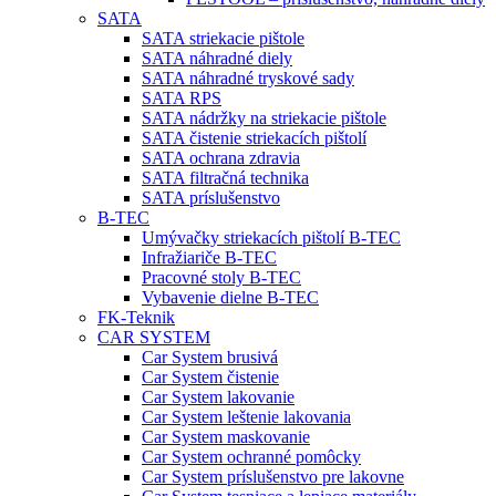
SATA
SATA striekacie pištole
SATA náhradné diely
SATA náhradné tryskové sady
SATA RPS
SATA nádržky na striekacie pištole
SATA čistenie striekacích pištolí
SATA ochrana zdravia
SATA filtračná technika
SATA príslušenstvo
B-TEC
Umývačky striekacích pištolí B-TEC
Infražiariče B-TEC
Pracovné stoly B-TEC
Vybavenie dielne B-TEC
FK-Teknik
CAR SYSTEM
Car System brusivá
Car System čistenie
Car System lakovanie
Car System leštenie lakovania
Car System maskovanie
Car System ochranné pomôcky
Car System príslušenstvo pre lakovne