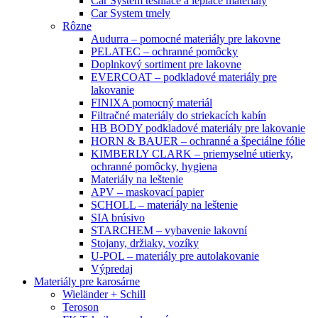
Car System tesniace a lepiace materiály
Car System tmely
Rôzne
Audurra – pomocné materiály pre lakovne
PELATEC – ochranné pomôcky
Doplnkový sortiment pre lakovne
EVERCOAT – podkladové materiály pre
lakovanie
FINIXA pomocný materiál
Filtračné materiály do striekacích kabín
HB BODY podkladové materiály pre lakovanie
HORN & BAUER – ochranné a špeciálne fólie
KIMBERLY CLARK – priemyselné utierky,
ochranné pomôcky, hygiena
Materiály na leštenie
APV – maskovací papier
SCHOLL – materiály na leštenie
SIA brúsivo
STARCHEM – vybavenie lakovní
Stojany, držiaky, vozíky
U-POL – materiály pre autolakovanie
Výpredaj
Materiály pre karosárne
Wieländer + Schill
Teroson