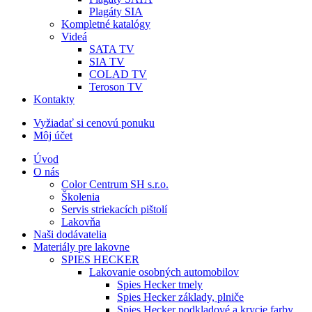
Plagáty SIA
Kompletné katalógy
Videá
SATA TV
SIA TV
COLAD TV
Teroson TV
Kontakty
Vyžiadať si cenovú ponuku
Môj účet
Úvod
O nás
Color Centrum SH s.r.o.
Školenia
Servis striekacích pištolí
Lakovňa
Naši dodávatelia
Materiály pre lakovne
SPIES HECKER
Lakovanie osobných automobilov
Spies Hecker tmely
Spies Hecker základy, plniče
Spies Hecker podkladové a krycie farby