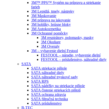
3M™ PPS™ Systém na prípravu a striekanie
farieb
3M Lepidlá, tmely, nástreky
3M Maskovanie
3M príprava na lakovanie
3M hoblíky, brúsne bloky
3M Autokozmetika
3M Ochranné pomôcky
3M respirátory, polomasky, masky
3M Okuliare
3M Overaly
3M – vybavenie dielní Festool
FESTOOL – náradie, vybavenie dielní
FESTOOL – príslušenstvo, náhradné diely
SATA
SATA striekacie pištole
SATA náhradné diely
SATA náhradné tryskové sady
SATA RPS
SATA nádržky na striekacie pištole
SATA čistenie striekacích pištolí
SATA ochrana zdravia
SATA filtračná technika
SATA príslušenstvo
B-TEC