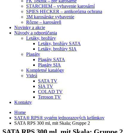
FK Teknik – pre karosárne
STARCHEM – vybavenie karosární
SPIES HECKER – antikorózna ochrana
3M karosárske vybavenie
Rôzne – karosáreň
Novinky a akcie
Návody a odporúčania
Letáky, brožúry
Letáky, brožúry SATA
Letáky, brožúry SIA
Plagáty
Plagáty SATA
Plagáty SIA
Kompletné katalógy
Videá
SATA TV
SIA TV
COLAD TV
Teroson TV
Kontakty
Home
SATA® RPS® systém jednorazových kelímkov
SATA RPS 300 ml, mit Skala; Gruppe 2
SATA RPS 300 ml, mit Skala; Gruppe 2