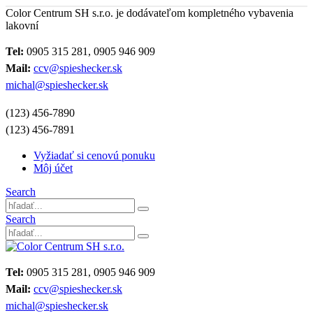
Color Centrum SH s.r.o. je dodávateľom kompletného vybavenia
lakovní
Tel:
0905 315 281, 0905 946 909
Mail:
ccv@spieshecker.sk
michal@spieshecker.sk
(123) 456-7890
(123) 456-7891
Vyžiadať si cenovú ponuku
Môj účet
Search
Search
Tel:
0905 315 281, 0905 946 909
Mail:
ccv@spieshecker.sk
michal@spieshecker.sk