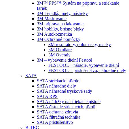
3M™ PPS™ Systém na prípravu a striekanie
farieb
3M Lepidlá, tmely, nástreky
3M Maskovanie
3M príprava na lakovanie
3M hoblíky, brúsne bloky
3M Autokozmetika
3M Ochranné pomôcky
3M respirátory, polomasky, masky
3M Okuliare
3M Overaly
3M – vybavenie dielní Festool
FESTOOL – náradie, vybavenie dielní
FESTOOL – príslušenstvo, náhradné diely
SATA
SATA striekacie pištole
SATA náhradné diely
SATA náhradné tryskové sady
SATA RPS
SATA nádržky na striekacie pištole
SATA čistenie striekacích pištolí
SATA ochrana zdravia
SATA filtračná technika
SATA príslušenstvo
B-TEC