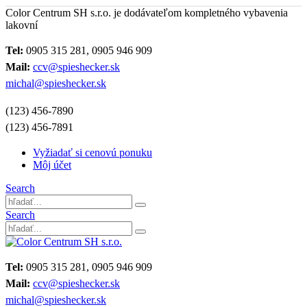
Color Centrum SH s.r.o. je dodávateľom kompletného vybavenia
lakovní
Tel:
0905 315 281, 0905 946 909
Mail:
ccv@spieshecker.sk
michal@spieshecker.sk
(123) 456-7890
(123) 456-7891
Vyžiadať si cenovú ponuku
Môj účet
Search
Search
Tel:
0905 315 281, 0905 946 909
Mail:
ccv@spieshecker.sk
michal@spieshecker.sk