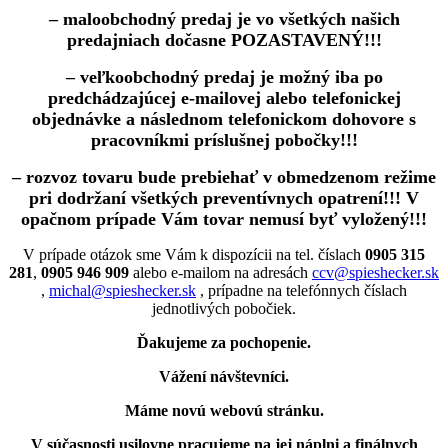
– maloobchodný predaj je vo všetkých našich
predajniach dočasne POZASTAVENÝ!!!
– veľkoobchodný predaj je možný iba po
predchádzajúcej e-mailovej alebo telefonickej
objednávke a následnom telefonickom dohovore s
pracovníkmi príslušnej pobočky!!!
– rozvoz tovaru bude prebiehať v obmedzenom režime
pri dodržaní všetkých preventívnych opatrení!!! V
opačnom prípade Vám tovar nemusí byť vyložený!!!
V prípade otázok sme Vám k dispozícii na tel. číslach
0905 315
281
,
0905 946 909
alebo e-mailom na adresách
ccv@spieshecker.sk
,
michal@spieshecker.sk
, prípadne na telefónnych číslach
jednotlivých pobočiek.
Ďakujeme za pochopenie.
Vážení návštevníci.
Máme novú webovú stránku.
V súčasnosti usilovne pracujeme na jej náplni a finálnych