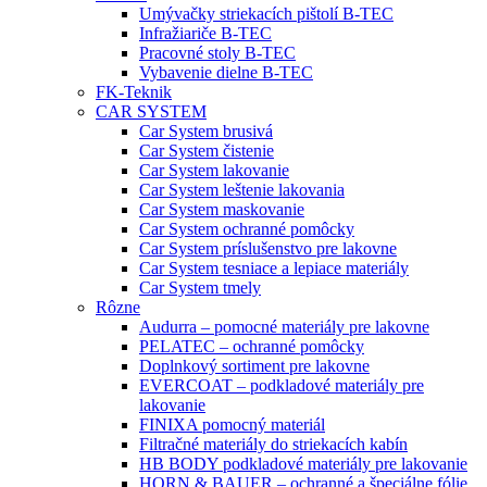
Umývačky striekacích pištolí B-TEC
Infražiariče B-TEC
Pracovné stoly B-TEC
Vybavenie dielne B-TEC
FK-Teknik
CAR SYSTEM
Car System brusivá
Car System čistenie
Car System lakovanie
Car System leštenie lakovania
Car System maskovanie
Car System ochranné pomôcky
Car System príslušenstvo pre lakovne
Car System tesniace a lepiace materiály
Car System tmely
Rôzne
Audurra – pomocné materiály pre lakovne
PELATEC – ochranné pomôcky
Doplnkový sortiment pre lakovne
EVERCOAT – podkladové materiály pre
lakovanie
FINIXA pomocný materiál
Filtračné materiály do striekacích kabín
HB BODY podkladové materiály pre lakovanie
HORN & BAUER – ochranné a špeciálne fólie