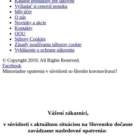
Katalóg produktov pre lakovne
Vyžiadať si cenovú ponuku
Môj účet
O nás
Novinky a akcie
Kontakty
OOU
Súbory Cookies
Zásady používania súborov cookie
Vyhlásenie o ochrane súkromia
© Copyright 2019. All Rights Reserved.
Facebook
Mimoriadne opatrenia v súvislosti so šírením koronavírusu!!
Vážení zákazníci,
v súvislosti s aktuálnou situáciou na Slovensku dočasne
zavádzame nasledovné opatrenia: