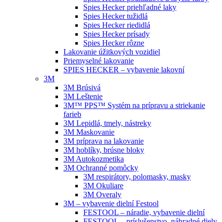
Spies Hecker priehľadné laky
Spies Hecker tužidlá
Spies Hecker riedidlá
Spies Hecker prísady
Spies Hecker rôzne
Lakovanie úžitkových vozidiel
Priemyselné lakovanie
SPIES HECKER – vybavenie lakovní
3M
3M Brúsivá
3M Leštenie
3M™ PPS™ Systém na prípravu a striekanie
farieb
3M Lepidlá, tmely, nástreky
3M Maskovanie
3M príprava na lakovanie
3M hoblíky, brúsne bloky
3M Autokozmetika
3M Ochranné pomôcky
3M respirátory, polomasky, masky
3M Okuliare
3M Overaly
3M – vybavenie dielní Festool
FESTOOL – náradie, vybavenie dielní
FESTOOL – príslušenstvo, náhradné diely