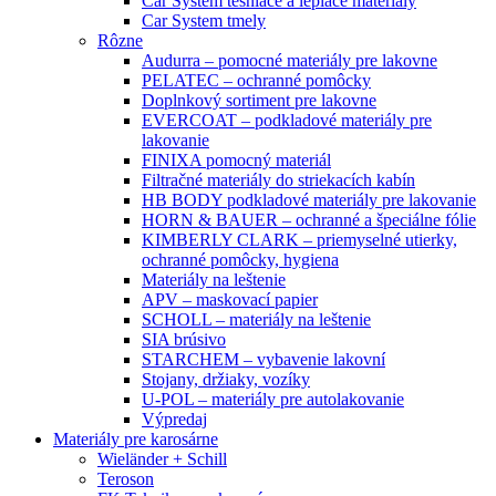
Car System tesniace a lepiace materiály
Car System tmely
Rôzne
Audurra – pomocné materiály pre lakovne
PELATEC – ochranné pomôcky
Doplnkový sortiment pre lakovne
EVERCOAT – podkladové materiály pre
lakovanie
FINIXA pomocný materiál
Filtračné materiály do striekacích kabín
HB BODY podkladové materiály pre lakovanie
HORN & BAUER – ochranné a špeciálne fólie
KIMBERLY CLARK – priemyselné utierky,
ochranné pomôcky, hygiena
Materiály na leštenie
APV – maskovací papier
SCHOLL – materiály na leštenie
SIA brúsivo
STARCHEM – vybavenie lakovní
Stojany, držiaky, vozíky
U-POL – materiály pre autolakovanie
Výpredaj
Materiály pre karosárne
Wieländer + Schill
Teroson