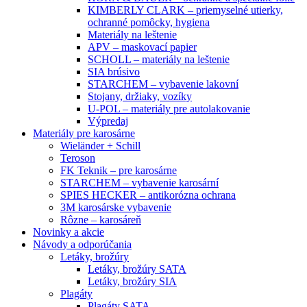
KIMBERLY CLARK – priemyselné utierky,
ochranné pomôcky, hygiena
Materiály na leštenie
APV – maskovací papier
SCHOLL – materiály na leštenie
SIA brúsivo
STARCHEM – vybavenie lakovní
Stojany, držiaky, vozíky
U-POL – materiály pre autolakovanie
Výpredaj
Materiály pre karosárne
Wieländer + Schill
Teroson
FK Teknik – pre karosárne
STARCHEM – vybavenie karosární
SPIES HECKER – antikorózna ochrana
3M karosárske vybavenie
Rôzne – karosáreň
Novinky a akcie
Návody a odporúčania
Letáky, brožúry
Letáky, brožúry SATA
Letáky, brožúry SIA
Plagáty
Plagáty SATA