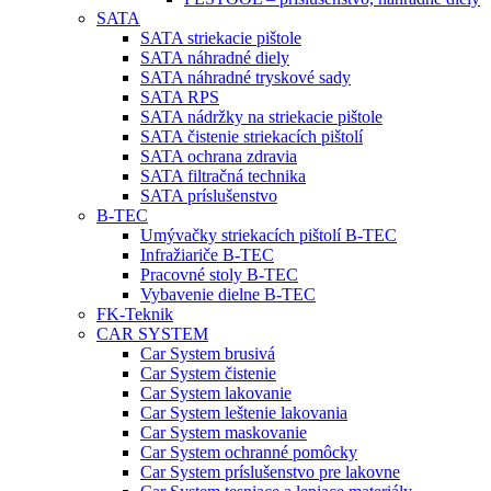
SATA
SATA striekacie pištole
SATA náhradné diely
SATA náhradné tryskové sady
SATA RPS
SATA nádržky na striekacie pištole
SATA čistenie striekacích pištolí
SATA ochrana zdravia
SATA filtračná technika
SATA príslušenstvo
B-TEC
Umývačky striekacích pištolí B-TEC
Infražiariče B-TEC
Pracovné stoly B-TEC
Vybavenie dielne B-TEC
FK-Teknik
CAR SYSTEM
Car System brusivá
Car System čistenie
Car System lakovanie
Car System leštenie lakovania
Car System maskovanie
Car System ochranné pomôcky
Car System príslušenstvo pre lakovne