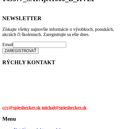
NEWSLETTER
Získajte všetky najnovšie informácie o výrobkoch, ponukách,
akciách či školeniach. Zaregistrujte sa ešte dnes.
Email
RÝCHLY KONTAKT
Tel. čísla:
0905 315 281,
0908 790 630
Mail:
ccv@spieshecker.sk
michal@spieshecker.sk
Menu