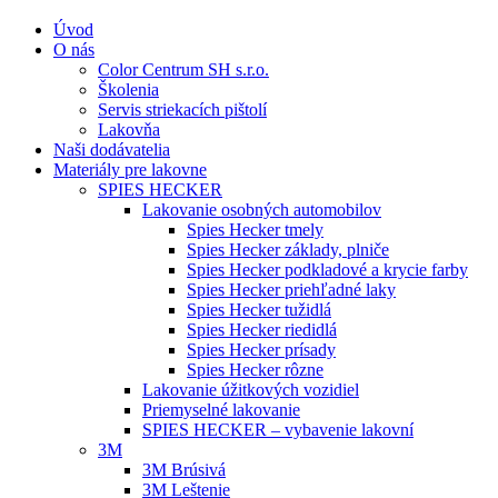
Úvod
O nás
Color Centrum SH s.r.o.
Školenia
Servis striekacích pištolí
Lakovňa
Naši dodávatelia
Materiály pre lakovne
SPIES HECKER
Lakovanie osobných automobilov
Spies Hecker tmely
Spies Hecker základy, plniče
Spies Hecker podkladové a krycie farby
Spies Hecker priehľadné laky
Spies Hecker tužidlá
Spies Hecker riedidlá
Spies Hecker prísady
Spies Hecker rôzne
Lakovanie úžitkových vozidiel
Priemyselné lakovanie
SPIES HECKER – vybavenie lakovní
3M
3M Brúsivá
3M Leštenie