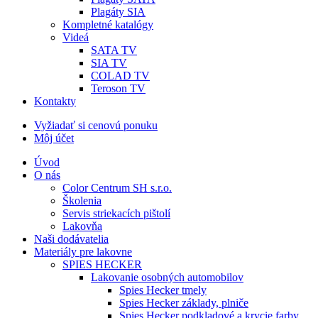
Plagáty SIA
Kompletné katalógy
Videá
SATA TV
SIA TV
COLAD TV
Teroson TV
Kontakty
Vyžiadať si cenovú ponuku
Môj účet
Úvod
O nás
Color Centrum SH s.r.o.
Školenia
Servis striekacích pištolí
Lakovňa
Naši dodávatelia
Materiály pre lakovne
SPIES HECKER
Lakovanie osobných automobilov
Spies Hecker tmely
Spies Hecker základy, plniče
Spies Hecker podkladové a krycie farby