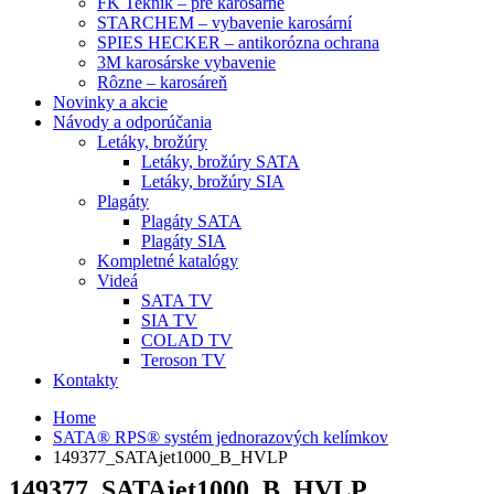
FK Teknik – pre karosárne
STARCHEM – vybavenie karosární
SPIES HECKER – antikorózna ochrana
3M karosárske vybavenie
Rôzne – karosáreň
Novinky a akcie
Návody a odporúčania
Letáky, brožúry
Letáky, brožúry SATA
Letáky, brožúry SIA
Plagáty
Plagáty SATA
Plagáty SIA
Kompletné katalógy
Videá
SATA TV
SIA TV
COLAD TV
Teroson TV
Kontakty
Home
SATA® RPS® systém jednorazových kelímkov
149377_SATAjet1000_B_HVLP
149377_SATAjet1000_B_HVLP