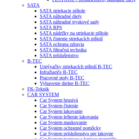
SATA
SATA striekacie pištole
SATA náhradné diely
SATA náhradné tryskové sady
SATA RPS
SATA nádržky na striekacie pištole
SATA čistenie striekacích pištolí
SATA ochrana zdravia
SATA filtračná technika
SATA príslušenstvo
B-TEC
Umývačky striekacích pištolí B-TEC
Infražiariče B-TEC
Pracovné stoly B-TEC
Vybavenie dielne B-TEC
FK-Teknik
CAR SYSTEM
Car System brusivá
Car System čistenie
Car System lakovanie
Car System leštenie lakovania
Car System maskovanie
Car System ochranné pomôcky
Car System príslušenstvo pre lakovne