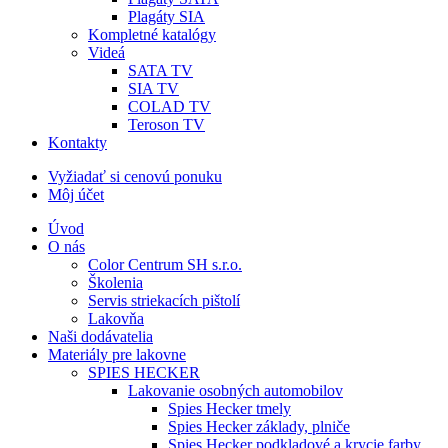
Plagáty SIA
Kompletné katalógy
Videá
SATA TV
SIA TV
COLAD TV
Teroson TV
Kontakty
Vyžiadať si cenovú ponuku
Môj účet
Úvod
O nás
Color Centrum SH s.r.o.
Školenia
Servis striekacích pištolí
Lakovňa
Naši dodávatelia
Materiály pre lakovne
SPIES HECKER
Lakovanie osobných automobilov
Spies Hecker tmely
Spies Hecker základy, plniče
Spies Hecker podkladové a krycie farby