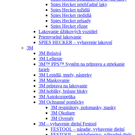
Spies Hecker priehľadné laky
Spies Hecker tužidlá
Spies Hecker riedidlá
Spies Hecker prísady
Spies Hecker rôzne
Lakovanie úžitkových vozidiel
Priemyselné lakovanie
SPIES HECKER – vybavenie lakovní
3M
3M Brúsivá
3M Leštenie
3M™ PPS™ Systém na prípravu a striekanie
farieb
3M Lepidlá, tmely, nástreky
3M Maskovanie
3M príprava na lakovanie
3M hoblíky, brúsne bloky
3M Autokozmetika
3M Ochranné pomôcky
3M respirátory, polomasky, masky
3M Okuliare
3M Overaly
3M – vybavenie dielní Festool
FESTOOL – náradie, vybavenie dielní
FESTOOL – príslušenstvo, náhradné diely