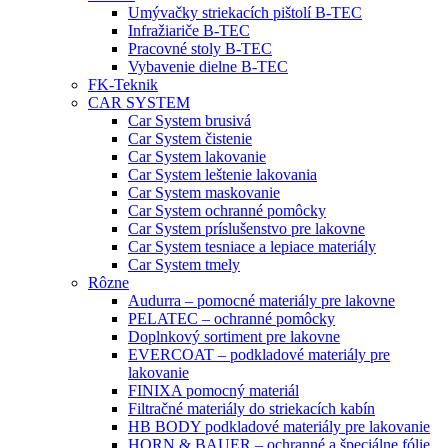
Umývačky striekacích pištolí B-TEC
Infražiariče B-TEC
Pracovné stoly B-TEC
Vybavenie dielne B-TEC
FK-Teknik
CAR SYSTEM
Car System brusivá
Car System čistenie
Car System lakovanie
Car System leštenie lakovania
Car System maskovanie
Car System ochranné pomôcky
Car System príslušenstvo pre lakovne
Car System tesniace a lepiace materiály
Car System tmely
Rôzne
Audurra – pomocné materiály pre lakovne
PELATEC – ochranné pomôcky
Doplnkový sortiment pre lakovne
EVERCOAT – podkladové materiály pre
lakovanie
FINIXA pomocný materiál
Filtračné materiály do striekacích kabín
HB BODY podkladové materiály pre lakovanie
HORN & BAUER – ochranné a špeciálne fólie