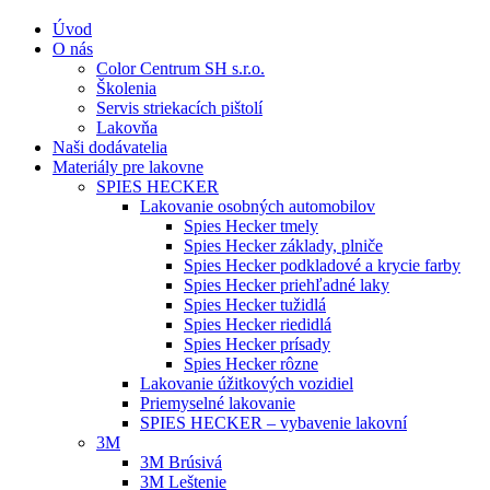
Úvod
O nás
Color Centrum SH s.r.o.
Školenia
Servis striekacích pištolí
Lakovňa
Naši dodávatelia
Materiály pre lakovne
SPIES HECKER
Lakovanie osobných automobilov
Spies Hecker tmely
Spies Hecker základy, plniče
Spies Hecker podkladové a krycie farby
Spies Hecker priehľadné laky
Spies Hecker tužidlá
Spies Hecker riedidlá
Spies Hecker prísady
Spies Hecker rôzne
Lakovanie úžitkových vozidiel
Priemyselné lakovanie
SPIES HECKER – vybavenie lakovní
3M
3M Brúsivá
3M Leštenie