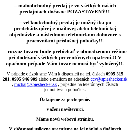
– maloobchodný predaj je vo všetkých našich
predajniach dočasne POZASTAVENÝ!!!
– veľkoobchodný predaj je možný iba po
predchádzajúcej e-mailovej alebo telefonickej
objednávke a následnom telefonickom dohovore s
pracovníkmi príslušnej pobočky!!!
– rozvoz tovaru bude prebiehať v obmedzenom režime
pri dodržaní všetkých preventívnych opatrení!!! V
opačnom prípade Vám tovar nemusí byť vyložený!!!
V prípade otázok sme Vám k dispozícii na tel. číslach
0905 315
281
,
0905 946 909
alebo e-mailom na adresách
ccv@spieshecker.sk
,
michal@spieshecker.sk
, prípadne na telefónnych číslach
jednotlivých pobočiek.
Ďakujeme za pochopenie.
Vážení návštevníci.
Máme novú webovú stránku.
V súčasnosti usilovne pracujeme na jej náplni a finálnych