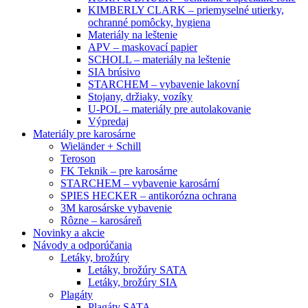
KIMBERLY CLARK – priemyselné utierky,
ochranné pomôcky, hygiena
Materiály na leštenie
APV – maskovací papier
SCHOLL – materiály na leštenie
SIA brúsivo
STARCHEM – vybavenie lakovní
Stojany, držiaky, vozíky
U-POL – materiály pre autolakovanie
Výpredaj
Materiály pre karosárne
Wieländer + Schill
Teroson
FK Teknik – pre karosárne
STARCHEM – vybavenie karosární
SPIES HECKER – antikorózna ochrana
3M karosárske vybavenie
Rôzne – karosáreň
Novinky a akcie
Návody a odporúčania
Letáky, brožúry
Letáky, brožúry SATA
Letáky, brožúry SIA
Plagáty
Plagáty SATA