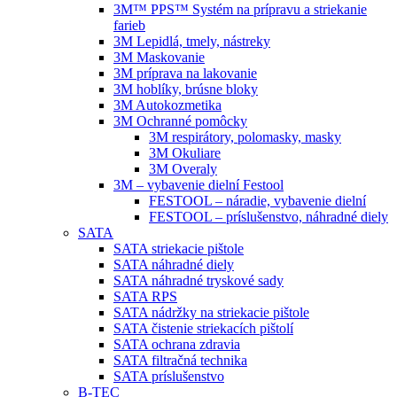
3M™ PPS™ Systém na prípravu a striekanie
farieb
3M Lepidlá, tmely, nástreky
3M Maskovanie
3M príprava na lakovanie
3M hoblíky, brúsne bloky
3M Autokozmetika
3M Ochranné pomôcky
3M respirátory, polomasky, masky
3M Okuliare
3M Overaly
3M – vybavenie dielní Festool
FESTOOL – náradie, vybavenie dielní
FESTOOL – príslušenstvo, náhradné diely
SATA
SATA striekacie pištole
SATA náhradné diely
SATA náhradné tryskové sady
SATA RPS
SATA nádržky na striekacie pištole
SATA čistenie striekacích pištolí
SATA ochrana zdravia
SATA filtračná technika
SATA príslušenstvo
B-TEC