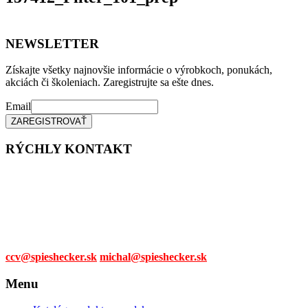
NEWSLETTER
Získajte všetky najnovšie informácie o výrobkoch, ponukách,
akciách či školeniach. Zaregistrujte sa ešte dnes.
Email
RÝCHLY KONTAKT
Tel. čísla:
0905 315 281,
0908 790 630
Mail:
ccv@spieshecker.sk
michal@spieshecker.sk
Menu