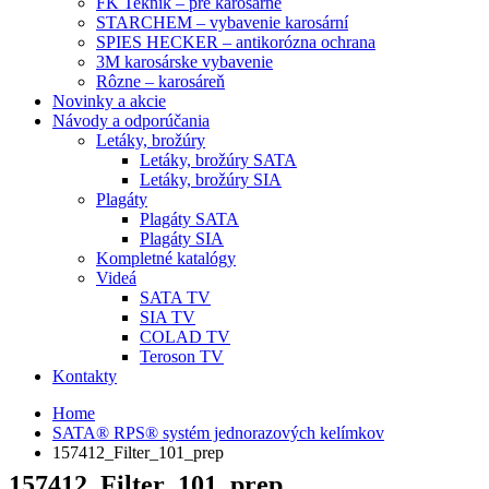
FK Teknik – pre karosárne
STARCHEM – vybavenie karosární
SPIES HECKER – antikorózna ochrana
3M karosárske vybavenie
Rôzne – karosáreň
Novinky a akcie
Návody a odporúčania
Letáky, brožúry
Letáky, brožúry SATA
Letáky, brožúry SIA
Plagáty
Plagáty SATA
Plagáty SIA
Kompletné katalógy
Videá
SATA TV
SIA TV
COLAD TV
Teroson TV
Kontakty
Home
SATA® RPS® systém jednorazových kelímkov
157412_Filter_101_prep
157412_Filter_101_prep