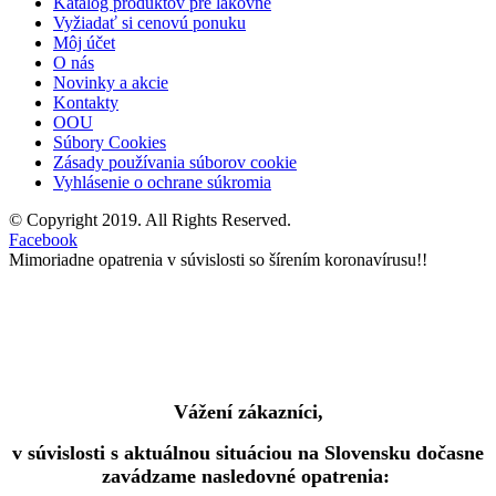
Katalóg produktov pre lakovne
Vyžiadať si cenovú ponuku
Môj účet
O nás
Novinky a akcie
Kontakty
OOU
Súbory Cookies
Zásady používania súborov cookie
Vyhlásenie o ochrane súkromia
© Copyright 2019. All Rights Reserved.
Facebook
Mimoriadne opatrenia v súvislosti so šírením koronavírusu!!
Vážení zákazníci,
v súvislosti s aktuálnou situáciou na Slovensku dočasne
zavádzame nasledovné opatrenia: