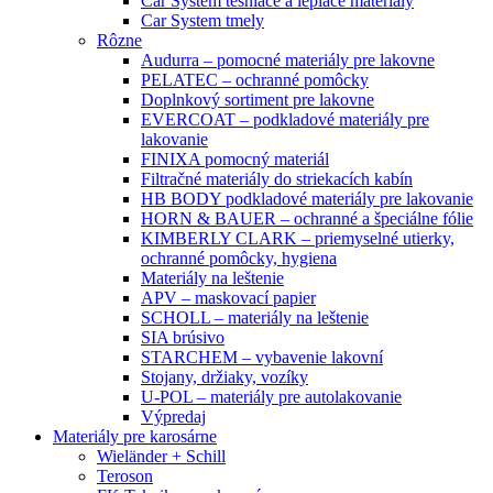
Car System tesniace a lepiace materiály
Car System tmely
Rôzne
Audurra – pomocné materiály pre lakovne
PELATEC – ochranné pomôcky
Doplnkový sortiment pre lakovne
EVERCOAT – podkladové materiály pre
lakovanie
FINIXA pomocný materiál
Filtračné materiály do striekacích kabín
HB BODY podkladové materiály pre lakovanie
HORN & BAUER – ochranné a špeciálne fólie
KIMBERLY CLARK – priemyselné utierky,
ochranné pomôcky, hygiena
Materiály na leštenie
APV – maskovací papier
SCHOLL – materiály na leštenie
SIA brúsivo
STARCHEM – vybavenie lakovní
Stojany, držiaky, vozíky
U-POL – materiály pre autolakovanie
Výpredaj
Materiály pre karosárne
Wieländer + Schill
Teroson