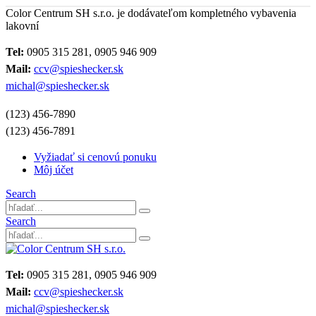
Color Centrum SH s.r.o. je dodávateľom kompletného vybavenia
lakovní
Tel:
0905 315 281, 0905 946 909
Mail:
ccv@spieshecker.sk
michal@spieshecker.sk
(123) 456-7890
(123) 456-7891
Vyžiadať si cenovú ponuku
Môj účet
Search
Search
Tel:
0905 315 281, 0905 946 909
Mail:
ccv@spieshecker.sk
michal@spieshecker.sk