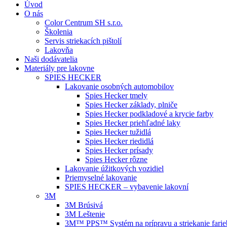
Úvod
O nás
Color Centrum SH s.r.o.
Školenia
Servis striekacích pištolí
Lakovňa
Naši dodávatelia
Materiály pre lakovne
SPIES HECKER
Lakovanie osobných automobilov
Spies Hecker tmely
Spies Hecker základy, plniče
Spies Hecker podkladové a krycie farby
Spies Hecker priehľadné laky
Spies Hecker tužidlá
Spies Hecker riedidlá
Spies Hecker prísady
Spies Hecker rôzne
Lakovanie úžitkových vozidiel
Priemyselné lakovanie
SPIES HECKER – vybavenie lakovní
3M
3M Brúsivá
3M Leštenie
3M™ PPS™ Systém na prípravu a striekanie farie