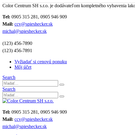
Color Centrum SH s.r.o. je dodávateľom kompletného vybavenia lak
Tel:
0905 315 281, 0905 946 909
Mail:
ccv@spieshecker.sk
michal@spieshecker.sk
(123) 456-7890
(123) 456-7891
Vyžiadať si cenovú ponuku
Môj účet
Search
Search
Tel:
0905 315 281, 0905 946 909
Mail:
ccv@spieshecker.sk
michal@spieshecker.sk