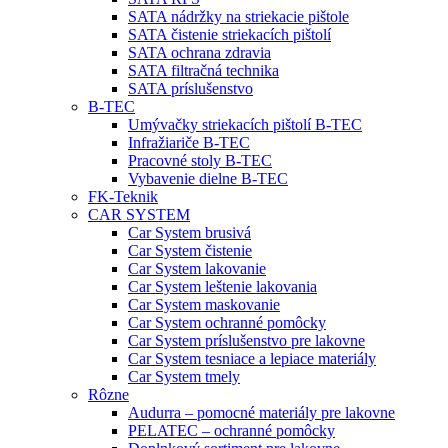
SATA nádržky na striekacie pištole
SATA čistenie striekacích pištolí
SATA ochrana zdravia
SATA filtračná technika
SATA príslušenstvo
B-TEC
Umývačky striekacích pištolí B-TEC
Infražiariče B-TEC
Pracovné stoly B-TEC
Vybavenie dielne B-TEC
FK-Teknik
CAR SYSTEM
Car System brusivá
Car System čistenie
Car System lakovanie
Car System leštenie lakovania
Car System maskovanie
Car System ochranné pomôcky
Car System príslušenstvo pre lakovne
Car System tesniace a lepiace materiály
Car System tmely
Rôzne
Audurra – pomocné materiály pre lakovne
PELATEC – ochranné pomôcky