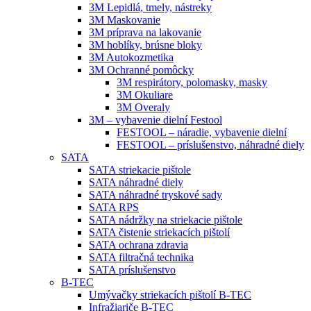
3M Lepidlá, tmely, nástreky
3M Maskovanie
3M príprava na lakovanie
3M hoblíky, brúsne bloky
3M Autokozmetika
3M Ochranné pomôcky
3M respirátory, polomasky, masky
3M Okuliare
3M Overaly
3M – vybavenie dielní Festool
FESTOOL – náradie, vybavenie dielní
FESTOOL – príslušenstvo, náhradné diely
SATA
SATA striekacie pištole
SATA náhradné diely
SATA náhradné tryskové sady
SATA RPS
SATA nádržky na striekacie pištole
SATA čistenie striekacích pištolí
SATA ochrana zdravia
SATA filtračná technika
SATA príslušenstvo
B-TEC
Umývačky striekacích pištolí B-TEC
Infražiariče B-TEC