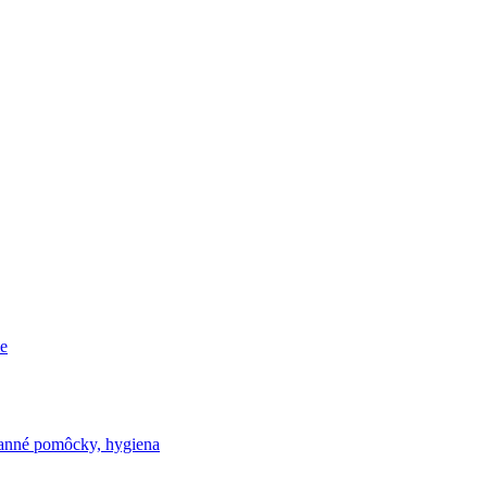
e
nné pomôcky, hygiena