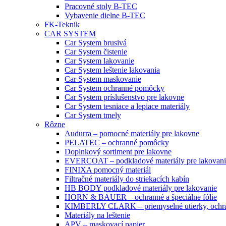
Pracovné stoly B-TEC
Vybavenie dielne B-TEC
FK-Teknik
CAR SYSTEM
Car System brusivá
Car System čistenie
Car System lakovanie
Car System leštenie lakovania
Car System maskovanie
Car System ochranné pomôcky
Car System príslušenstvo pre lakovne
Car System tesniace a lepiace materiály
Car System tmely
Rôzne
Audurra – pomocné materiály pre lakovne
PELATEC – ochranné pomôcky
Doplnkový sortiment pre lakovne
EVERCOAT – podkladové materiály pre lakovani
FINIXA pomocný materiál
Filtračné materiály do striekacích kabín
HB BODY podkladové materiály pre lakovanie
HORN & BAUER – ochranné a špeciálne fólie
KIMBERLY CLARK – priemyselné utierky, ochra
Materiály na leštenie
APV – maskovací papier