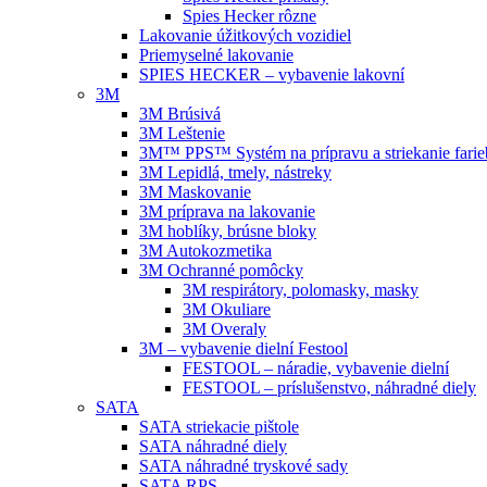
Spies Hecker rôzne
Lakovanie úžitkových vozidiel
Priemyselné lakovanie
SPIES HECKER – vybavenie lakovní
3M
3M Brúsivá
3M Leštenie
3M™ PPS™ Systém na prípravu a striekanie farie
3M Lepidlá, tmely, nástreky
3M Maskovanie
3M príprava na lakovanie
3M hoblíky, brúsne bloky
3M Autokozmetika
3M Ochranné pomôcky
3M respirátory, polomasky, masky
3M Okuliare
3M Overaly
3M – vybavenie dielní Festool
FESTOOL – náradie, vybavenie dielní
FESTOOL – príslušenstvo, náhradné diely
SATA
SATA striekacie pištole
SATA náhradné diely
SATA náhradné tryskové sady
SATA RPS