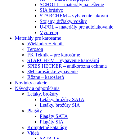
SCHOLL – materiály na leštenie
SIA brúsivo
STARCHEM – vybavenie lakovní
Stojany, držiaky, vozíky
U-POL – materiály pre autolakovanie
Výpredaj
Materiály pre karosárne
Wieländer + Schill
Teroson
FK Teknik – pre karosárne
STARCHEM – vybavenie karosární
SPIES HECKER – antikorózna ochrana
3M karosárske vybavenie
Rôzne – karosáreň
Novinky a akcie
Návody a odporúčania
Letáky, brožúry
Letáky, brožúry SATA
Letáky, brožúry SIA
Plagáty
Plagáty SATA
Plagáty SIA
Kompletné katalógy
Videá
SATA TV