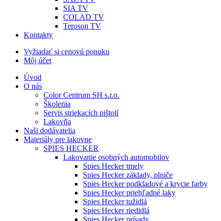
SIA TV
COLAD TV
Teroson TV
Kontakty
Vyžiadať si cenovú ponuku
Môj účet
Úvod
O nás
Color Centrum SH s.r.o.
Školenia
Servis striekacích pištolí
Lakovňa
Naši dodávatelia
Materiály pre lakovne
SPIES HECKER
Lakovanie osobných automobilov
Spies Hecker tmely
Spies Hecker základy, plniče
Spies Hecker podkladové a krycie farby
Spies Hecker priehľadné laky
Spies Hecker tužidlá
Spies Hecker riedidlá
Spies Hecker prísady