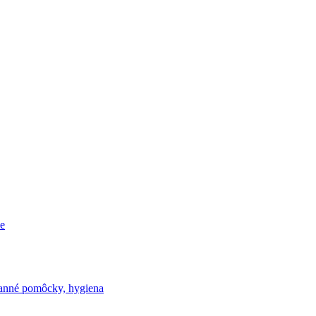
e
nné pomôcky, hygiena