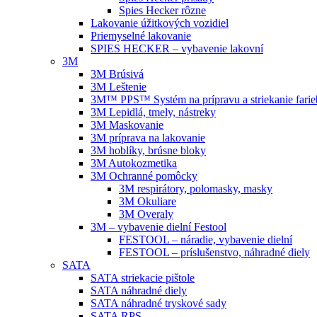
Spies Hecker rôzne
Lakovanie úžitkových vozidiel
Priemyselné lakovanie
SPIES HECKER – vybavenie lakovní
3M
3M Brúsivá
3M Leštenie
3M™ PPS™ Systém na prípravu a striekanie farie
3M Lepidlá, tmely, nástreky
3M Maskovanie
3M príprava na lakovanie
3M hoblíky, brúsne bloky
3M Autokozmetika
3M Ochranné pomôcky
3M respirátory, polomasky, masky
3M Okuliare
3M Overaly
3M – vybavenie dielní Festool
FESTOOL – náradie, vybavenie dielní
FESTOOL – príslušenstvo, náhradné diely
SATA
SATA striekacie pištole
SATA náhradné diely
SATA náhradné tryskové sady
SATA RPS