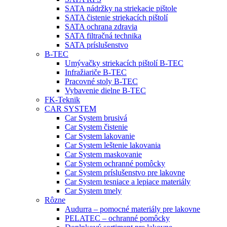
SATA nádržky na striekacie pištole
SATA čistenie striekacích pištolí
SATA ochrana zdravia
SATA filtračná technika
SATA príslušenstvo
B-TEC
Umývačky striekacích pištolí B-TEC
Infražiariče B-TEC
Pracovné stoly B-TEC
Vybavenie dielne B-TEC
FK-Teknik
CAR SYSTEM
Car System brusivá
Car System čistenie
Car System lakovanie
Car System leštenie lakovania
Car System maskovanie
Car System ochranné pomôcky
Car System príslušenstvo pre lakovne
Car System tesniace a lepiace materiály
Car System tmely
Rôzne
Audurra – pomocné materiály pre lakovne
PELATEC – ochranné pomôcky