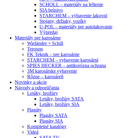
SCHOLL – materiály na leštenie
SIA brúsivo
STARCHEM – vybavenie lakovní
Stojany, držiaky, vozíky
U-POL – materiály pre autolakovanie
Výpredaj
Materiály pre karosárne
Wieländer + Schill
Teroson
FK Teknik – pre karosárne
STARCHEM – vybavenie karosární
SPIES HECKER – antikorózna ochrana
3M karosárske vybavenie
Rôzne – karosáreň
Novinky a akcie
Návody a odporúčania
Letáky, brožúry
Letáky, brožúry SATA
Letáky, brožúry SIA
Plagáty
Plagáty SATA
Plagáty SIA
Kompletné katalógy
Videá
SATA TV