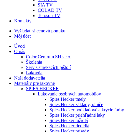
SIA TV
COLAD TV
Teroson TV
Kontakty
Vyžiadať si cenovú ponuku
Môj účet
Úvod
O nás
Color Centrum SH s.r.o.
Školenia
Servis striekacích pištolí
Lakovňa
Naši dodávatelia
Materiály pre lakovne
SPIES HECKER
Lakovanie osobných automobilov
Spies Hecker tmely
Spies Hecker základy, plniče
Spies Hecker podkladové a krycie farby
Spies Hecker priehľadné laky
Spies Hecker tužidlá
Spies Hecker riedidlá
Spies Hecker prísady