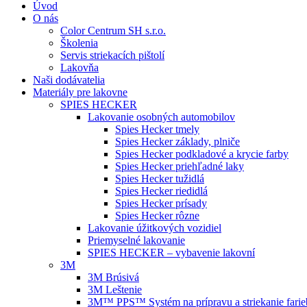
Úvod
O nás
Color Centrum SH s.r.o.
Školenia
Servis striekacích pištolí
Lakovňa
Naši dodávatelia
Materiály pre lakovne
SPIES HECKER
Lakovanie osobných automobilov
Spies Hecker tmely
Spies Hecker základy, plniče
Spies Hecker podkladové a krycie farby
Spies Hecker priehľadné laky
Spies Hecker tužidlá
Spies Hecker riedidlá
Spies Hecker prísady
Spies Hecker rôzne
Lakovanie úžitkových vozidiel
Priemyselné lakovanie
SPIES HECKER – vybavenie lakovní
3M
3M Brúsivá
3M Leštenie
3M™ PPS™ Systém na prípravu a striekanie farie