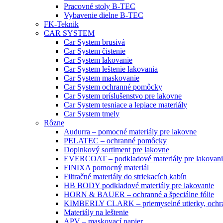
Pracovné stoly B-TEC
Vybavenie dielne B-TEC
FK-Teknik
CAR SYSTEM
Car System brusivá
Car System čistenie
Car System lakovanie
Car System leštenie lakovania
Car System maskovanie
Car System ochranné pomôcky
Car System príslušenstvo pre lakovne
Car System tesniace a lepiace materiály
Car System tmely
Rôzne
Audurra – pomocné materiály pre lakovne
PELATEC – ochranné pomôcky
Doplnkový sortiment pre lakovne
EVERCOAT – podkladové materiály pre lakovani
FINIXA pomocný materiál
Filtračné materiály do striekacích kabín
HB BODY podkladové materiály pre lakovanie
HORN & BAUER – ochranné a špeciálne fólie
KIMBERLY CLARK – priemyselné utierky, ochra
Materiály na leštenie
APV – maskovací papier