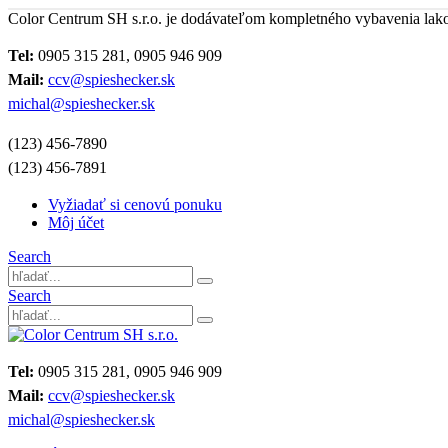
Color Centrum SH s.r.o. je dodávateľom kompletného vybavenia lak
Tel:
0905 315 281, 0905 946 909
Mail:
ccv@spieshecker.sk
michal@spieshecker.sk
(123) 456-7890
(123) 456-7891
Vyžiadať si cenovú ponuku
Môj účet
Search
Search
Tel:
0905 315 281, 0905 946 909
Mail:
ccv@spieshecker.sk
michal@spieshecker.sk