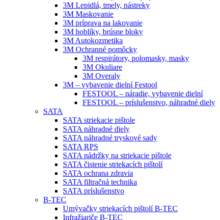
3M Lepidlá, tmely, nástreky
3M Maskovanie
3M príprava na lakovanie
3M hoblíky, brúsne bloky
3M Autokozmetika
3M Ochranné pomôcky
3M respirátory, polomasky, masky
3M Okuliare
3M Overaly
3M – vybavenie dielní Festool
FESTOOL – náradie, vybavenie dielní
FESTOOL – príslušenstvo, náhradné diely
SATA
SATA striekacie pištole
SATA náhradné diely
SATA náhradné tryskové sady
SATA RPS
SATA nádržky na striekacie pištole
SATA čistenie striekacích pištolí
SATA ochrana zdravia
SATA filtračná technika
SATA príslušenstvo
B-TEC
Umývačky striekacích pištolí B-TEC
Infražiariče B-TEC