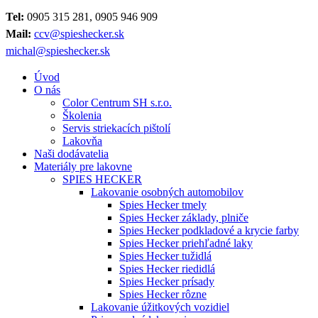
Tel:
0905 315 281, 0905 946 909
Mail:
ccv@spieshecker.sk
michal@spieshecker.sk
Úvod
O nás
Color Centrum SH s.r.o.
Školenia
Servis striekacích pištolí
Lakovňa
Naši dodávatelia
Materiály pre lakovne
SPIES HECKER
Lakovanie osobných automobilov
Spies Hecker tmely
Spies Hecker základy, plniče
Spies Hecker podkladové a krycie farby
Spies Hecker priehľadné laky
Spies Hecker tužidlá
Spies Hecker riedidlá
Spies Hecker prísady
Spies Hecker rôzne
Lakovanie úžitkových vozidiel