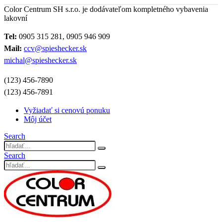
Color Centrum SH s.r.o. je dodávateľom kompletného vybavenia
lakovní
Tel:
0905 315 281, 0905 946 909
Mail:
ccv@spieshecker.sk
michal@spieshecker.sk
(123) 456-7890
(123) 456-7891
Vyžiadať si cenovú ponuku
Môj účet
Search
Search