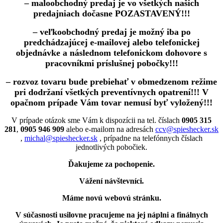
– maloobchodný predaj je vo všetkých našich
predajniach dočasne POZASTAVENÝ!!!
– veľkoobchodný predaj je možný iba po
predchádzajúcej e-mailovej alebo telefonickej
objednávke a následnom telefonickom dohovore s
pracovníkmi príslušnej pobočky!!!
– rozvoz tovaru bude prebiehať v obmedzenom režime
pri dodržaní všetkých preventívnych opatrení!!! V
opačnom prípade Vám tovar nemusí byť vyložený!!!
V prípade otázok sme Vám k dispozícii na tel. číslach
0905 315
281
,
0905 946 909
alebo e-mailom na adresách
ccv@spieshecker.sk
,
michal@spieshecker.sk
, prípadne na telefónnych číslach
jednotlivých pobočiek.
Ďakujeme za pochopenie.
Vážení návštevníci.
Máme novú webovú stránku.
V súčasnosti usilovne pracujeme na jej náplni a finálnych