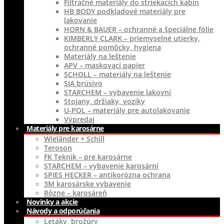
Filtračné materiály do striekacích kabín
HB BODY podkladové materiály pre
lakovanie
HORN & BAUER – ochranné a špeciálne fólie
KIMBERLY CLARK – priemyselné utierky,
ochranné pomôcky, hygiena
Materiály na leštenie
APV – maskovací papier
SCHOLL – materiály na leštenie
SIA brúsivo
STARCHEM – vybavenie lakovní
Stojany, držiaky, vozíky
U-POL – materiály pre autolakovanie
Výpredaj
Materiály pre karosárne
Wieländer + Schill
Teroson
FK Teknik – pre karosárne
STARCHEM – vybavenie karosární
SPIES HECKER – antikorózna ochrana
3M karosárske vybavenie
Rôzne – karosáreň
Novinky a akcie
Návody a odporúčania
Letáky, brožúry