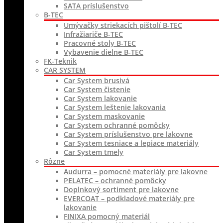
SATA príslušenstvo
B-TEC
Umývačky striekacích pištolí B-TEC
Infražiariče B-TEC
Pracovné stoly B-TEC
Vybavenie dielne B-TEC
FK-Teknik
CAR SYSTEM
Car System brusivá
Car System čistenie
Car System lakovanie
Car System leštenie lakovania
Car System maskovanie
Car System ochranné pomôcky
Car System príslušenstvo pre lakovne
Car System tesniace a lepiace materiály
Car System tmely
Rôzne
Audurra – pomocné materiály pre lakovne
PELATEC – ochranné pomôcky
Doplnkový sortiment pre lakovne
EVERCOAT – podkladové materiály pre
lakovanie
FINIXA pomocný materiál