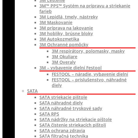
3M Leštenie
3M™ PPS™ Systém na prípravu a striekanie
farieb
3M Lepidlá, tmely, nástreky
3M Maskovanie
3M príprava na lakovanie
3M hoblíky, brúsne bloky
3M Autokozmetika
3M Ochranné pomôcky
3M respirátory, polomasky, masky
3M Okuliare
3M Overaly
3M – vybavenie dielní Festool
FESTOOL – náradie, vybavenie dielní
FESTOOL – príslušenstvo, náhradné
diely
SATA
SATA striekacie pištole
SATA náhradné diely
SATA náhradné tryskové sady
SATA RPS
SATA nádržky na striekacie pištole
SATA čistenie striekacích pištolí
SATA ochrana zdravia
SATA filtračná technika