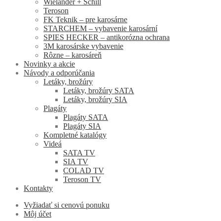
Wieländer + Schill
Teroson
FK Teknik – pre karosárne
STARCHEM – vybavenie karosární
SPIES HECKER – antikorózna ochrana
3M karosárske vybavenie
Rôzne – karosáreň
Novinky a akcie
Návody a odporúčania
Letáky, brožúry
Letáky, brožúry SATA
Letáky, brožúry SIA
Plagáty
Plagáty SATA
Plagáty SIA
Kompletné katalógy
Videá
SATA TV
SIA TV
COLAD TV
Teroson TV
Kontakty
Vyžiadať si cenovú ponuku
Môj účet