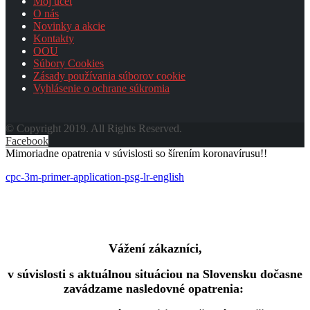
Môj účet
O nás
Novinky a akcie
Kontakty
OOU
Súbory Cookies
Zásady používania súborov cookie
Vyhlásenie o ochrane súkromia
© Copyright 2019. All Rights Reserved.
Facebook
Mimoriadne opatrenia v súvislosti so šírením koronavírusu!!
cpc-3m-primer-application-psg-lr-english
Vážení zákazníci,
v súvislosti s aktuálnou situáciou na Slovensku dočasne
zavádzame nasledovné opatrenia: