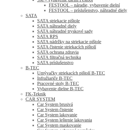
FESTOOL – náradie, vybavenie dielní
FESTOOL – príslušenstvo, náhradné diely
SATA
SATA striekacie pištole
SATA náhradné diely
SATA náhradné tryskové sady
SATA RPS
SATA nádržky na striekacie pištole
SATA čistenie striekacích pištolí
SATA ochrana zdravia
SATA filtračná technika
SATA príslušenstvo
B-TEC
Umývačky striekacích pištolí B-TEC
Infražiariče B-TEC
Pracovné stoly B-TEC
Vybavenie dielne B-TEC
FK-Teknik
CAR SYSTEM
Car System brusivá
Car System čistenie
Car System lakovanie
Car System leštenie lakovania
Car System maskovanie