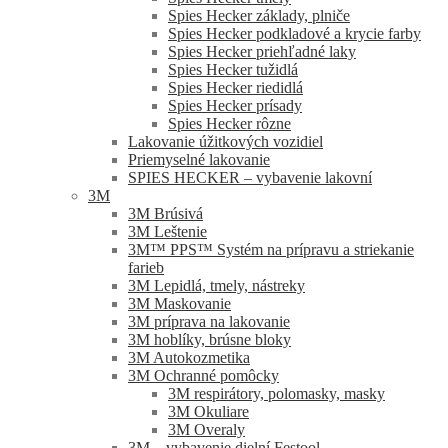
Spies Hecker základy, plniče
Spies Hecker podkladové a krycie farby
Spies Hecker priehľadné laky
Spies Hecker tužidlá
Spies Hecker riedidlá
Spies Hecker prísady
Spies Hecker rôzne
Lakovanie úžitkových vozidiel
Priemyselné lakovanie
SPIES HECKER – vybavenie lakovní
3M
3M Brúsivá
3M Leštenie
3M™ PPS™ Systém na prípravu a striekanie
farieb
3M Lepidlá, tmely, nástreky
3M Maskovanie
3M príprava na lakovanie
3M hoblíky, brúsne bloky
3M Autokozmetika
3M Ochranné pomôcky
3M respirátory, polomasky, masky
3M Okuliare
3M Overaly
3M – vybavenie dielní Festool