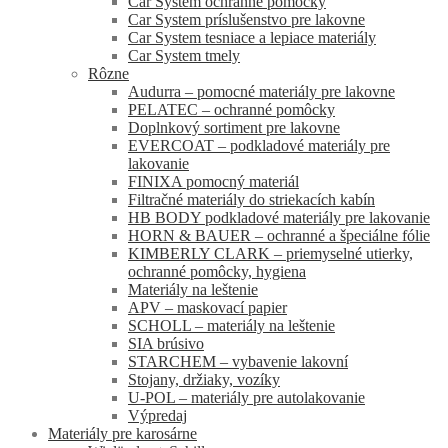
Car System ochranné pomôcky
Car System príslušenstvo pre lakovne
Car System tesniace a lepiace materiály
Car System tmely
Rôzne
Audurra – pomocné materiály pre lakovne
PELATEC – ochranné pomôcky
Doplnkový sortiment pre lakovne
EVERCOAT – podkladové materiály pre
lakovanie
FINIXA pomocný materiál
Filtračné materiály do striekacích kabín
HB BODY podkladové materiály pre lakovanie
HORN & BAUER – ochranné a špeciálne fólie
KIMBERLY CLARK – priemyselné utierky,
ochranné pomôcky, hygiena
Materiály na leštenie
APV – maskovací papier
SCHOLL – materiály na leštenie
SIA brúsivo
STARCHEM – vybavenie lakovní
Stojany, držiaky, vozíky
U-POL – materiály pre autolakovanie
Výpredaj
Materiály pre karosárne