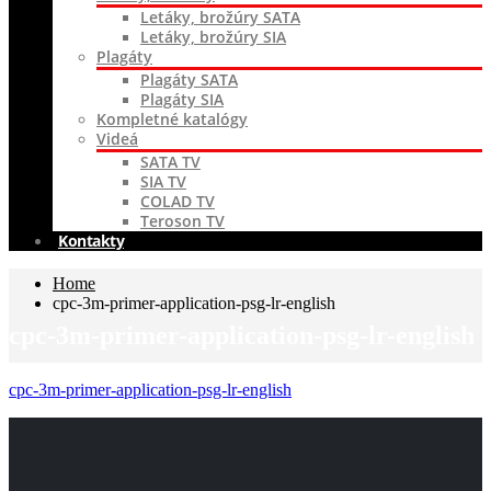
Letáky, brožúry SATA
Letáky, brožúry SIA
Plagáty
Plagáty SATA
Plagáty SIA
Kompletné katalógy
Videá
SATA TV
SIA TV
COLAD TV
Teroson TV
Kontakty
Home
cpc-3m-primer-application-psg-lr-english
cpc-3m-primer-application-psg-lr-english
cpc-3m-primer-application-psg-lr-english