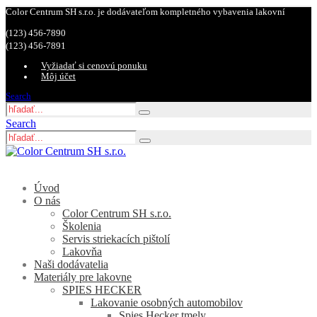
Color Centrum SH s.r.o. je dodávateľom kompletného vybavenia lakovní
(123) 456-7890
(123) 456-7891
Vyžiadať si cenovú ponuku
Môj účet
Search
Search
Úvod
O nás
Color Centrum SH s.r.o.
Školenia
Servis striekacích pištolí
Lakovňa
Naši dodávatelia
Materiály pre lakovne
SPIES HECKER
Lakovanie osobných automobilov
Spies Hecker tmely