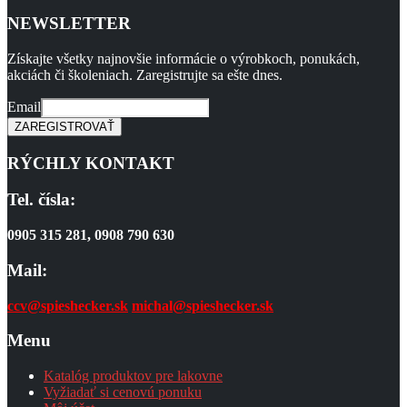
NEWSLETTER
Získajte všetky najnovšie informácie o výrobkoch, ponukách,
akciách či školeniach. Zaregistrujte sa ešte dnes.
Email
RÝCHLY KONTAKT
Tel. čísla:
0905 315 281,
0908 790 630
Mail:
ccv@spieshecker.sk
michal@spieshecker.sk
Menu
Katalóg produktov pre lakovne
Vyžiadať si cenovú ponuku