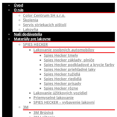
Úvod
O nás
Color Centrum SH s.r.o.
Školenia
Servis striekacích pištolí
Lakovňa
Naši dodávatelia
Materiály pre lakovne
SPIES HECKER
Lakovanie osobných automobilov
Spies Hecker tmely
Spies Hecker základy, plniče
Spies Hecker podkladové a krycie farby
Spies Hecker priehľadné laky
Spies Hecker tužidlá
Spies Hecker riedidlá
Spies Hecker prísady
Spies Hecker rôzne
Lakovanie úžitkových vozidiel
Priemyselné lakovanie
SPIES HECKER – vybavenie lakovní
3M
3M Brúsivá