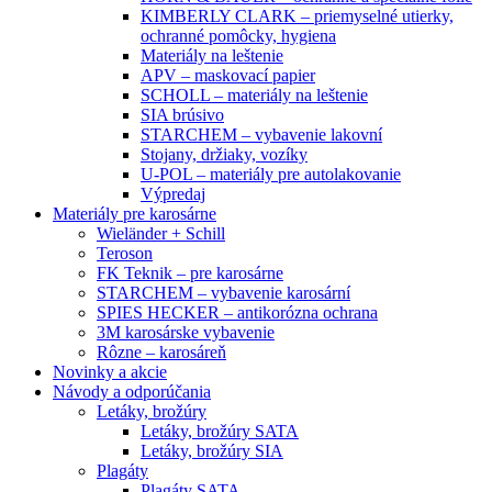
KIMBERLY CLARK – priemyselné utierky,
ochranné pomôcky, hygiena
Materiály na leštenie
APV – maskovací papier
SCHOLL – materiály na leštenie
SIA brúsivo
STARCHEM – vybavenie lakovní
Stojany, držiaky, vozíky
U-POL – materiály pre autolakovanie
Výpredaj
Materiály pre karosárne
Wieländer + Schill
Teroson
FK Teknik – pre karosárne
STARCHEM – vybavenie karosární
SPIES HECKER – antikorózna ochrana
3M karosárske vybavenie
Rôzne – karosáreň
Novinky a akcie
Návody a odporúčania
Letáky, brožúry
Letáky, brožúry SATA
Letáky, brožúry SIA
Plagáty
Plagáty SATA