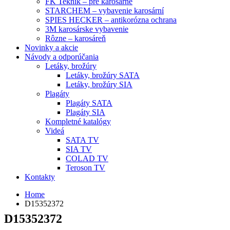
FK Teknik – pre karosárne
STARCHEM – vybavenie karosární
SPIES HECKER – antikorózna ochrana
3M karosárske vybavenie
Rôzne – karosáreň
Novinky a akcie
Návody a odporúčania
Letáky, brožúry
Letáky, brožúry SATA
Letáky, brožúry SIA
Plagáty
Plagáty SATA
Plagáty SIA
Kompletné katalógy
Videá
SATA TV
SIA TV
COLAD TV
Teroson TV
Kontakty
Home
D15352372
D15352372