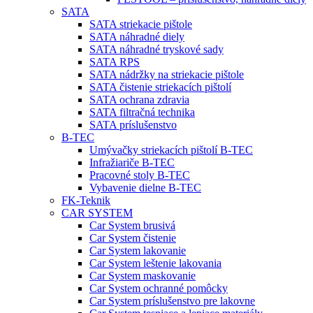
SATA
SATA striekacie pištole
SATA náhradné diely
SATA náhradné tryskové sady
SATA RPS
SATA nádržky na striekacie pištole
SATA čistenie striekacích pištolí
SATA ochrana zdravia
SATA filtračná technika
SATA príslušenstvo
B-TEC
Umývačky striekacích pištolí B-TEC
Infražiariče B-TEC
Pracovné stoly B-TEC
Vybavenie dielne B-TEC
FK-Teknik
CAR SYSTEM
Car System brusivá
Car System čistenie
Car System lakovanie
Car System leštenie lakovania
Car System maskovanie
Car System ochranné pomôcky
Car System príslušenstvo pre lakovne