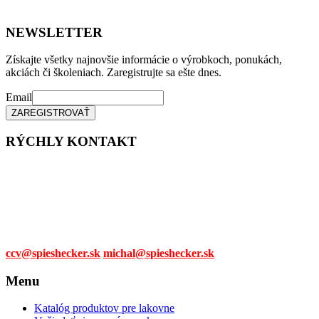
NEWSLETTER
Získajte všetky najnovšie informácie o výrobkoch, ponukách,
akciách či školeniach. Zaregistrujte sa ešte dnes.
Email
RÝCHLY KONTAKT
Tel. čísla:
0905 315 281,
0908 790 630
Mail:
ccv@spieshecker.sk
michal@spieshecker.sk
Menu
Katalóg produktov pre lakovne