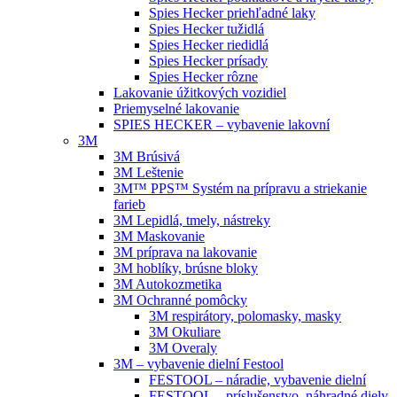
Spies Hecker priehľadné laky
Spies Hecker tužidlá
Spies Hecker riedidlá
Spies Hecker prísady
Spies Hecker rôzne
Lakovanie úžitkových vozidiel
Priemyselné lakovanie
SPIES HECKER – vybavenie lakovní
3M
3M Brúsivá
3M Leštenie
3M™ PPS™ Systém na prípravu a striekanie
farieb
3M Lepidlá, tmely, nástreky
3M Maskovanie
3M príprava na lakovanie
3M hoblíky, brúsne bloky
3M Autokozmetika
3M Ochranné pomôcky
3M respirátory, polomasky, masky
3M Okuliare
3M Overaly
3M – vybavenie dielní Festool
FESTOOL – náradie, vybavenie dielní
FESTOOL – príslušenstvo, náhradné diely