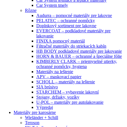
Car System tesniace a lepiace materiály
Car System tmely
Rôzne
Audurra – pomocné materiály pre lakovne
PELATEC – ochranné pomôcky
Doplnkový sortiment pre lakovne
EVERCOAT – podkladové materiály pre
lakovanie
FINIXA pomocný materiál
Filtračné materiály do striekacích kabín
HB BODY podkladové materiály pre lakovanie
HORN & BAUER – ochranné a špeciálne fólie
KIMBERLY CLARK – priemyselné utierky,
ochranné pomôcky, hygiena
Materiály na leštenie
APV – maskovací papier
SCHOLL – materiály na leštenie
SIA brúsivo
STARCHEM – vybavenie lakovní
Stojany, držiaky, vozíky
U-POL – materiály pre autolakovanie
Výpredaj
Materiály pre karosárne
Wieländer + Schill
Teroson