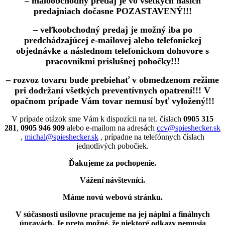
– maloobchodný predaj je vo všetkých našich
predajniach dočasne POZASTAVENÝ!!!
– veľkoobchodný predaj je možný iba po
predchádzajúcej e-mailovej alebo telefonickej
objednávke a následnom telefonickom dohovore s
pracovníkmi príslušnej pobočky!!!
– rozvoz tovaru bude prebiehať v obmedzenom režime
pri dodržaní všetkých preventívnych opatrení!!! V
opačnom prípade Vám tovar nemusí byť vyložený!!!
V prípade otázok sme Vám k dispozícii na tel. číslach
0905 315
281
,
0905 946 909
alebo e-mailom na adresách
ccv@spieshecker.sk
,
michal@spieshecker.sk
, prípadne na telefónnych číslach
jednotlivých pobočiek.
Ďakujeme za pochopenie.
Vážení návštevníci.
Máme novú webovú stránku.
V súčasnosti usilovne pracujeme na jej náplni a finálnych
úpravách.
Je preto možné, že niektoré odkazy nemusia