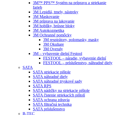
3M™ PPS™ Systém na prípravu a striekanie
farieb
3M Lepidlá, tmely, nástreky
3M Maskovanie
3M príprava na lakovanie
3M hoblíky, brúsne bloky
3M Autokozmetika
3M Ochranné pomôcky
3M respirátory, polomasky, masky
3M Okuliare
3M Overaly
3M – vybavenie dielní Festool
FESTOOL – náradie, vybavenie dielní
FESTOOL – príslušenstvo, náhradné diely
SATA
SATA striekacie pištole
SATA náhradné diely
SATA náhradné tryskové sady
SATA RPS
SATA nádržky na striekacie pištole
SATA čistenie striekacích pištolí
SATA ochrana zdravia
SATA filtračná technika
SATA príslušenstvo
B-TEC