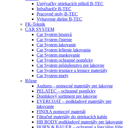
Umývačky striekacích pištolí B-TEC
Infražiariče B-TEC
Pracovné stoly B-TEC
Vybavenie dielne B-TEC
FK-Teknik
CAR SYSTEM
Car System brusivá
Car System čistenie
Car System lakovanie
Car System leštenie lakovania
Car System maskovanie
Car System ochranné pomôcky
Car System príslušenstvo pre lakovne
Car System tesniace a lepiace materiály
Car System tmely
Rôzne
Audurra – pomocné materiály pre lakovne
PELATEC – ochranné pomôcky
Doplnkový sortiment pre lakovne
EVERCOAT – podkladové materiály pre
lakovanie
FINIXA pomocný materiál
Filtračné materiály do striekacích kabín
HB BODY podkladové materiály pre lakovanie
HORN & BAUER – ochranné a špeciálne fólie