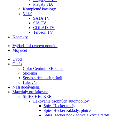
Plagáty SIA
Kompletné katalógy
Videá
SATA TV
SIA TV
COLAD TV
Teroson TV
Kontakty
Vyžiadať si cenovú ponuku
Môj účet
Úvod
O nás
Color Centrum SH s.r.o.
Školenia
Servis striekacích pištolí
Lakovňa
Naši dodávatelia
Materiály pre lakovne
SPIES HECKER
Lakovanie osobných automobilov
Spies Hecker tmely
Spies Hecker základy, plniče
Spies Hecker podkladové a krycie farby