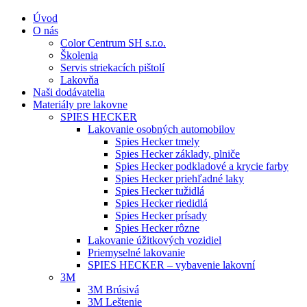
Úvod
O nás
Color Centrum SH s.r.o.
Školenia
Servis striekacích pištolí
Lakovňa
Naši dodávatelia
Materiály pre lakovne
SPIES HECKER
Lakovanie osobných automobilov
Spies Hecker tmely
Spies Hecker základy, plniče
Spies Hecker podkladové a krycie farby
Spies Hecker priehľadné laky
Spies Hecker tužidlá
Spies Hecker riedidlá
Spies Hecker prísady
Spies Hecker rôzne
Lakovanie úžitkových vozidiel
Priemyselné lakovanie
SPIES HECKER – vybavenie lakovní
3M
3M Brúsivá
3M Leštenie