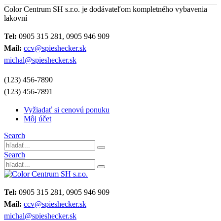
Color Centrum SH s.r.o. je dodávateľom kompletného vybavenia
lakovní
Tel:
0905 315 281, 0905 946 909
Mail:
ccv@spieshecker.sk
michal@spieshecker.sk
(123) 456-7890
(123) 456-7891
Vyžiadať si cenovú ponuku
Môj účet
Search
Search
Tel:
0905 315 281, 0905 946 909
Mail:
ccv@spieshecker.sk
michal@spieshecker.sk