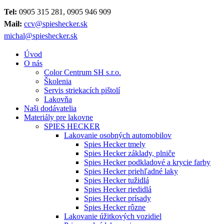
Tel:
0905 315 281, 0905 946 909
Mail:
ccv@spieshecker.sk
michal@spieshecker.sk
Úvod
O nás
Color Centrum SH s.r.o.
Školenia
Servis striekacích pištolí
Lakovňa
Naši dodávatelia
Materiály pre lakovne
SPIES HECKER
Lakovanie osobných automobilov
Spies Hecker tmely
Spies Hecker základy, plniče
Spies Hecker podkladové a krycie farby
Spies Hecker priehľadné laky
Spies Hecker tužidlá
Spies Hecker riedidlá
Spies Hecker prísady
Spies Hecker rôzne
Lakovanie úžitkových vozidiel