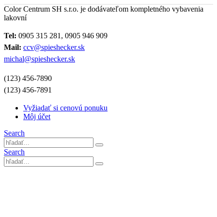
Color Centrum SH s.r.o. je dodávateľom kompletného vybavenia
lakovní
Tel:
0905 315 281, 0905 946 909
Mail:
ccv@spieshecker.sk
michal@spieshecker.sk
(123) 456-7890
(123) 456-7891
Vyžiadať si cenovú ponuku
Môj účet
Search
Search