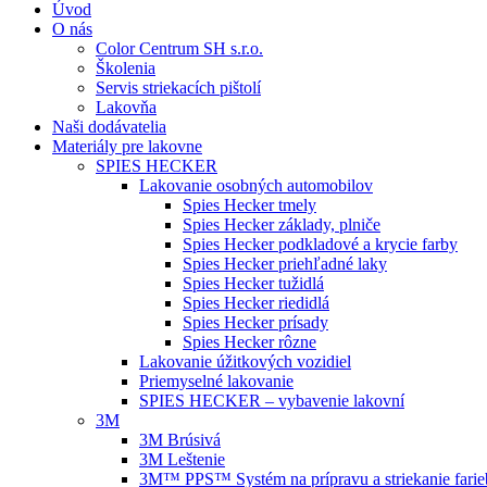
Úvod
O nás
Color Centrum SH s.r.o.
Školenia
Servis striekacích pištolí
Lakovňa
Naši dodávatelia
Materiály pre lakovne
SPIES HECKER
Lakovanie osobných automobilov
Spies Hecker tmely
Spies Hecker základy, plniče
Spies Hecker podkladové a krycie farby
Spies Hecker priehľadné laky
Spies Hecker tužidlá
Spies Hecker riedidlá
Spies Hecker prísady
Spies Hecker rôzne
Lakovanie úžitkových vozidiel
Priemyselné lakovanie
SPIES HECKER – vybavenie lakovní
3M
3M Brúsivá
3M Leštenie
3M™ PPS™ Systém na prípravu a striekanie farie