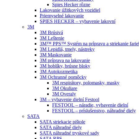
Spies Hecker rôzne
Lakovanie úžitkových vozidiel
Priemyselné lakovanie
SPIES HECKER – vybavenie lakovní
3M
3M Brúsivá
3M Leštenie
3M™ PPS™ Systém na prípravu a striekanie farie
3M Lepidlá, tmely, nástreky
3M Maskovanie
3M príprava na lakovanie
3M hoblíky, brúsne bloky
3M Autokozmetika
3M Ochranné pomôcky
3M respirátory, polomasky, masky
3M Okuliare
3M Overaly
3M – vybavenie dielní Festool
FESTOOL – náradie, vybavenie dielní
FESTOOL – príslušenstvo, náhradné diely
SATA
SATA striekacie pištole
SATA náhradné diely
SATA náhradné tryskové sady
SATA RPS