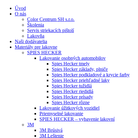
Úvod
O nás
Color Centrum SH s.r.o.
Školenia
Servis striekacích pištolí
Lakovňa
Naši dodávatelia
Materiály pre lakovne
SPIES HECKER
Lakovanie osobných automobilov
Spies Hecker tmely
Spies Hecker základy, plniče
Spies Hecker podkladové a krycie farby
Spies Hecker priehľadné laky
Spies Hecker tužidlá
Spies Hecker riedidlá
Spies Hecker prísady
Spies Hecker rôzne
Lakovanie úžitkových vozidiel
Priemyselné lakovanie
SPIES HECKER – vybavenie lakovní
3M
3M Brúsivá
3M Leštenie