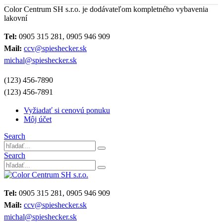
Color Centrum SH s.r.o. je dodávateľom kompletného vybavenia
lakovní
Tel:
0905 315 281, 0905 946 909
Mail:
ccv@spieshecker.sk
michal@spieshecker.sk
(123) 456-7890
(123) 456-7891
Vyžiadať si cenovú ponuku
Môj účet
Search
Search
Tel:
0905 315 281, 0905 946 909
Mail:
ccv@spieshecker.sk
michal@spieshecker.sk