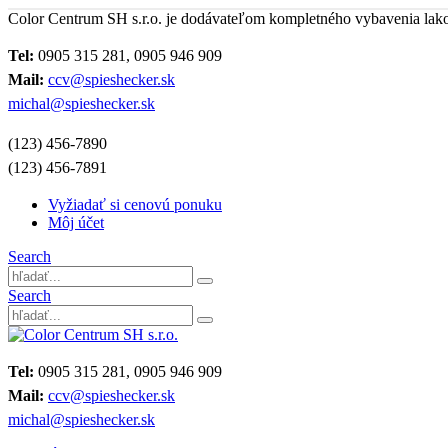
Color Centrum SH s.r.o. je dodávateľom kompletného vybavenia lak
Tel:
0905 315 281, 0905 946 909
Mail:
ccv@spieshecker.sk
michal@spieshecker.sk
(123) 456-7890
(123) 456-7891
Vyžiadať si cenovú ponuku
Môj účet
Search
Search
Tel:
0905 315 281, 0905 946 909
Mail:
ccv@spieshecker.sk
michal@spieshecker.sk