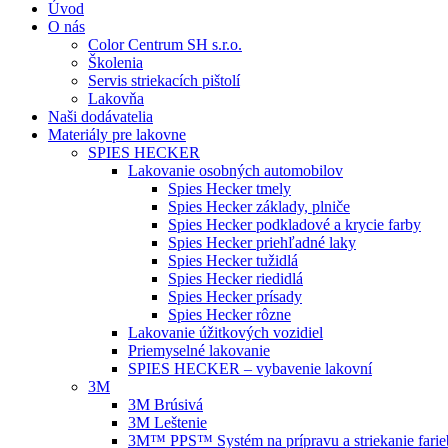
Úvod
O nás
Color Centrum SH s.r.o.
Školenia
Servis striekacích pištolí
Lakovňa
Naši dodávatelia
Materiály pre lakovne
SPIES HECKER
Lakovanie osobných automobilov
Spies Hecker tmely
Spies Hecker základy, plniče
Spies Hecker podkladové a krycie farby
Spies Hecker priehľadné laky
Spies Hecker tužidlá
Spies Hecker riedidlá
Spies Hecker prísady
Spies Hecker rôzne
Lakovanie úžitkových vozidiel
Priemyselné lakovanie
SPIES HECKER – vybavenie lakovní
3M
3M Brúsivá
3M Leštenie
3M™ PPS™ Systém na prípravu a striekanie farie