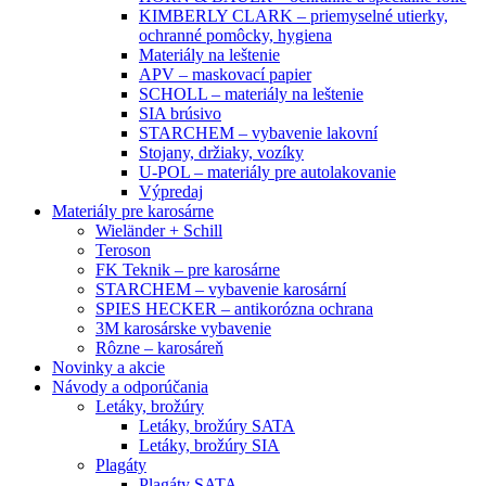
KIMBERLY CLARK – priemyselné utierky,
ochranné pomôcky, hygiena
Materiály na leštenie
APV – maskovací papier
SCHOLL – materiály na leštenie
SIA brúsivo
STARCHEM – vybavenie lakovní
Stojany, držiaky, vozíky
U-POL – materiály pre autolakovanie
Výpredaj
Materiály pre karosárne
Wieländer + Schill
Teroson
FK Teknik – pre karosárne
STARCHEM – vybavenie karosární
SPIES HECKER – antikorózna ochrana
3M karosárske vybavenie
Rôzne – karosáreň
Novinky a akcie
Návody a odporúčania
Letáky, brožúry
Letáky, brožúry SATA
Letáky, brožúry SIA
Plagáty
Plagáty SATA