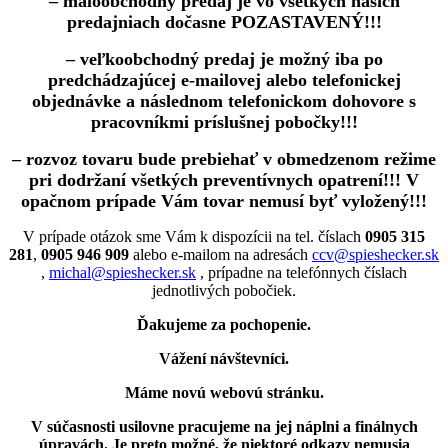
– maloobchodný predaj je vo všetkých našich
predajniach dočasne POZASTAVENÝ!!!
– veľkoobchodný predaj je možný iba po
predchádzajúcej e-mailovej alebo telefonickej
objednávke a následnom telefonickom dohovore s
pracovníkmi príslušnej pobočky!!!
– rozvoz tovaru bude prebiehať v obmedzenom režime
pri dodržaní všetkých preventívnych opatrení!!! V
opačnom prípade Vám tovar nemusí byť vyložený!!!
V prípade otázok sme Vám k dispozícii na tel. číslach
0905 315
281
,
0905 946 909
alebo e-mailom na adresách
ccv@spieshecker.sk
,
michal@spieshecker.sk
, prípadne na telefónnych číslach
jednotlivých pobočiek.
Ďakujeme za pochopenie.
Vážení návštevníci.
Máme novú webovú stránku.
V súčasnosti usilovne pracujeme na jej náplni a finálnych
úpravách.
Je preto možné, že niektoré odkazy nemusia