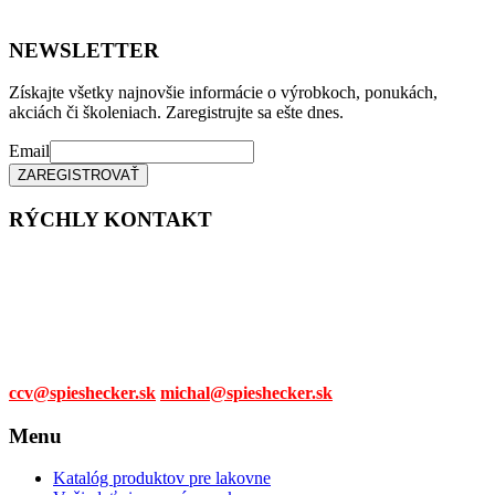
NEWSLETTER
Získajte všetky najnovšie informácie o výrobkoch, ponukách,
akciách či školeniach. Zaregistrujte sa ešte dnes.
Email
RÝCHLY KONTAKT
Tel. čísla:
0905 315 281,
0908 790 630
Mail:
ccv@spieshecker.sk
michal@spieshecker.sk
Menu
Katalóg produktov pre lakovne