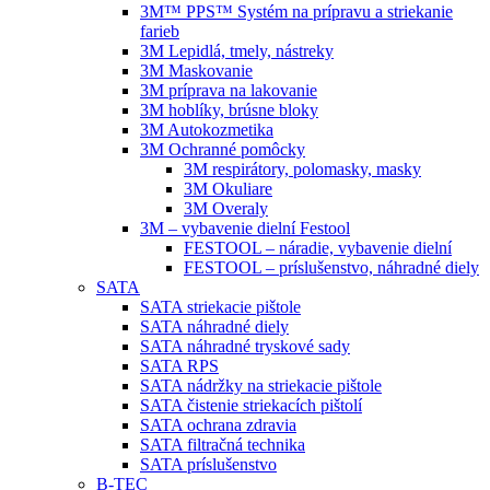
3M™ PPS™ Systém na prípravu a striekanie
farieb
3M Lepidlá, tmely, nástreky
3M Maskovanie
3M príprava na lakovanie
3M hoblíky, brúsne bloky
3M Autokozmetika
3M Ochranné pomôcky
3M respirátory, polomasky, masky
3M Okuliare
3M Overaly
3M – vybavenie dielní Festool
FESTOOL – náradie, vybavenie dielní
FESTOOL – príslušenstvo, náhradné diely
SATA
SATA striekacie pištole
SATA náhradné diely
SATA náhradné tryskové sady
SATA RPS
SATA nádržky na striekacie pištole
SATA čistenie striekacích pištolí
SATA ochrana zdravia
SATA filtračná technika
SATA príslušenstvo
B-TEC