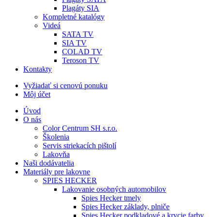
Plagáty SIA
Kompletné katalógy
Videá
SATA TV
SIA TV
COLAD TV
Teroson TV
Kontakty
Vyžiadať si cenovú ponuku
Môj účet
Úvod
O nás
Color Centrum SH s.r.o.
Školenia
Servis striekacích pištolí
Lakovňa
Naši dodávatelia
Materiály pre lakovne
SPIES HECKER
Lakovanie osobných automobilov
Spies Hecker tmely
Spies Hecker základy, plniče
Spies Hecker podkladové a krycie farby