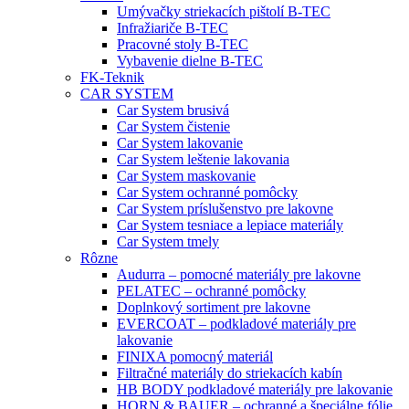
Umývačky striekacích pištolí B-TEC
Infražiariče B-TEC
Pracovné stoly B-TEC
Vybavenie dielne B-TEC
FK-Teknik
CAR SYSTEM
Car System brusivá
Car System čistenie
Car System lakovanie
Car System leštenie lakovania
Car System maskovanie
Car System ochranné pomôcky
Car System príslušenstvo pre lakovne
Car System tesniace a lepiace materiály
Car System tmely
Rôzne
Audurra – pomocné materiály pre lakovne
PELATEC – ochranné pomôcky
Doplnkový sortiment pre lakovne
EVERCOAT – podkladové materiály pre
lakovanie
FINIXA pomocný materiál
Filtračné materiály do striekacích kabín
HB BODY podkladové materiály pre lakovanie
HORN & BAUER – ochranné a špeciálne fólie