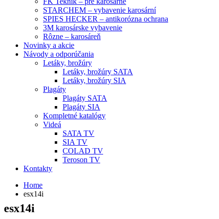
FK Teknik – pre karosárne
STARCHEM – vybavenie karosární
SPIES HECKER – antikorózna ochrana
3M karosárske vybavenie
Rôzne – karosáreň
Novinky a akcie
Návody a odporúčania
Letáky, brožúry
Letáky, brožúry SATA
Letáky, brožúry SIA
Plagáty
Plagáty SATA
Plagáty SIA
Kompletné katalógy
Videá
SATA TV
SIA TV
COLAD TV
Teroson TV
Kontakty
Home
esx14i
esx14i