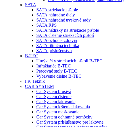
SATA
SATA striekacie pištole
SATA náhradné diely
SATA náhradné tryskové sady
SATA RPS
SATA nádržky na striekacie pištole
SATA čistenie striekacích pištolí
SATA ochrana zdravia
SATA filtračná technika
SATA príslušenstvo
B-TEC
Umývačky striekacích pištolí B-TEC
Infražiariče B-TEC
Pracovné stoly B-TEC
Vybavenie dielne B-TEC
FK-Teknik
CAR SYSTEM
Car System brusivá
Car System čistenie
Car System lakovanie
Car System leštenie lakovania
Car System maskovanie
Car System ochranné pomôcky
Car System príslušenstvo pre lakovne