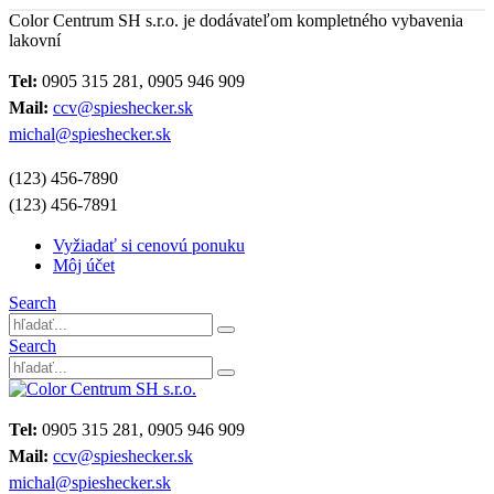
Color Centrum SH s.r.o. je dodávateľom kompletného vybavenia
lakovní
Tel:
0905 315 281, 0905 946 909
Mail:
ccv@spieshecker.sk
michal@spieshecker.sk
(123) 456-7890
(123) 456-7891
Vyžiadať si cenovú ponuku
Môj účet
Search
Search
Tel:
0905 315 281, 0905 946 909
Mail:
ccv@spieshecker.sk
michal@spieshecker.sk