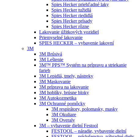
Spies Hecker priehľadné laky
Spies Hecker tužidlá
Spies Hecker riedidlá
Spies Hecker prísady
Spies Hecker rôzne
Lakovanie úžitkových vozidiel
Priemyselné lakovanie
SPIES HECKER – vybavenie lakovní
3M
3M Brúsivá
3M Leštenie
3M™ PPS™ Systém na prípravu a striekanie
farieb
3M Lepidlá, tmely, nástreky
3M Maskovanie
3M príprava na lakovanie
3M hoblíky, brúsne bloky
3M Autokozmetika
3M Ochranné pomôcky
3M respirátory, polomasky, masky
3M Okuliare
3M Overaly
3M – vybavenie dielní Festool
FESTOOL – náradie, vybavenie dielní
FESTOOL – príslušenstvo, náhradné diely