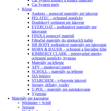
Car System tesniace a lepiace materiály
Car System tmely
Rôzne
Audurra – pomocné materiály pre lakovne
PELATEC – ochranné pomôcky
Doplnkový sortiment pre lakovne
EVERCOAT – podkladové materiály pre
lakovanie
FINIXA pomocný materiál
Filtračné materiály do striekacích kabín
HB BODY podkladové materiály pre lakovanie
HORN & BAUER – ochranné a špeciálne fólie
KIMBERLY CLARK – priemyselné utierky,
ochranné pomôcky, hygiena
Materiály na leštenie
APV – maskovací papier
SCHOLL – materiály na leštenie
SIA brúsivo
STARCHEM – vybavenie lakovní
Stojany, držiaky, vozíky
U-POL – materiály pre autolakovanie
Výpredaj
Materiály pre karosárne
Wieländer + Schill
Teroson