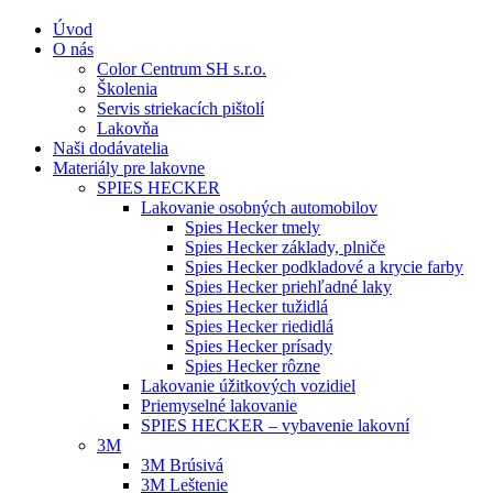
Úvod
O nás
Color Centrum SH s.r.o.
Školenia
Servis striekacích pištolí
Lakovňa
Naši dodávatelia
Materiály pre lakovne
SPIES HECKER
Lakovanie osobných automobilov
Spies Hecker tmely
Spies Hecker základy, plniče
Spies Hecker podkladové a krycie farby
Spies Hecker priehľadné laky
Spies Hecker tužidlá
Spies Hecker riedidlá
Spies Hecker prísady
Spies Hecker rôzne
Lakovanie úžitkových vozidiel
Priemyselné lakovanie
SPIES HECKER – vybavenie lakovní
3M
3M Brúsivá
3M Leštenie