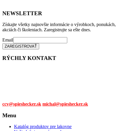
NEWSLETTER
Získajte všetky najnovšie informácie o výrobkoch, ponukách,
akciách či školeniach. Zaregistrujte sa ešte dnes.
Email
RÝCHLY KONTAKT
Tel. čísla:
0905 315 281,
0908 790 630
Mail:
ccv@spieshecker.sk
michal@spieshecker.sk
Menu
Katalóg produktov pre lakovne