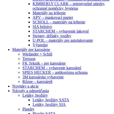
KIMBERLY CLARK – priemyselné utierky,
ochranné pomôcky, hygiena
Materiály na leštenie
APV – maskovací papier
SCHOLL – materiály na leštenie
SIA brúsivo
STARCHEM – vybavenie lakovní
Stojany, držiaky, vozíky
U-POL – materiály pre autolakovanie
Výpredaj
Materiály pre karosárne
Wieländer + Schill
Teroson
FK Teknik – pre karosárne
STARCHEM – vybavenie karosární
SPIES HECKER – antikorózna ochrana
3M karosárske vybavenie
Rôzne – karosáreň
Novinky a akcie
Návody a odporúčania
Letáky, brožúry
Letáky, brožúry SATA
Letáky, brožúry SIA
Plagáty
Plagáty SATA