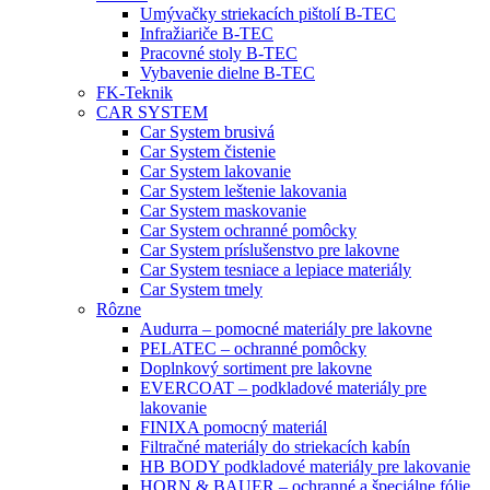
Umývačky striekacích pištolí B-TEC
Infražiariče B-TEC
Pracovné stoly B-TEC
Vybavenie dielne B-TEC
FK-Teknik
CAR SYSTEM
Car System brusivá
Car System čistenie
Car System lakovanie
Car System leštenie lakovania
Car System maskovanie
Car System ochranné pomôcky
Car System príslušenstvo pre lakovne
Car System tesniace a lepiace materiály
Car System tmely
Rôzne
Audurra – pomocné materiály pre lakovne
PELATEC – ochranné pomôcky
Doplnkový sortiment pre lakovne
EVERCOAT – podkladové materiály pre
lakovanie
FINIXA pomocný materiál
Filtračné materiály do striekacích kabín
HB BODY podkladové materiály pre lakovanie
HORN & BAUER – ochranné a špeciálne fólie