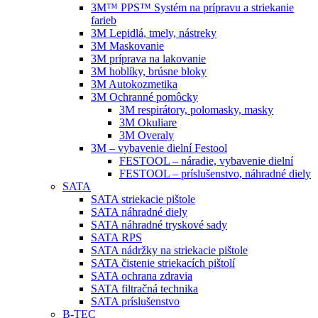
3M™ PPS™ Systém na prípravu a striekanie
farieb
3M Lepidlá, tmely, nástreky
3M Maskovanie
3M príprava na lakovanie
3M hoblíky, brúsne bloky
3M Autokozmetika
3M Ochranné pomôcky
3M respirátory, polomasky, masky
3M Okuliare
3M Overaly
3M – vybavenie dielní Festool
FESTOOL – náradie, vybavenie dielní
FESTOOL – príslušenstvo, náhradné diely
SATA
SATA striekacie pištole
SATA náhradné diely
SATA náhradné tryskové sady
SATA RPS
SATA nádržky na striekacie pištole
SATA čistenie striekacích pištolí
SATA ochrana zdravia
SATA filtračná technika
SATA príslušenstvo
B-TEC