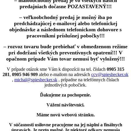
– maloobchodný predaj je vo všetkých našich
predajniach dočasne POZASTAVENÝ!!!
– veľkoobchodný predaj je možný iba po
predchádzajúcej e-mailovej alebo telefonickej
objednávke a následnom telefonickom dohovore s
pracovníkmi príslušnej pobočky!!!
– rozvoz tovaru bude prebiehať v obmedzenom režime
pri dodržaní všetkých preventívnych opatrení!!! V
opačnom prípade Vám tovar nemusí byť vyložený!!!
V prípade otázok sme Vám k dispozícii na tel. číslach
0905 315
281
,
0905 946 909
alebo e-mailom na adresách
ccv@spieshecker.sk
,
michal@spieshecker.sk
, prípadne na telefónnych číslach
jednotlivých pobočiek.
Ďakujeme za pochopenie.
Vážení návštevníci.
Máme novú webovú stránku.
V súčasnosti usilovne pracujeme na jej náplni a finálnych
úpravách.
Je preto možné, že niektoré odkazy nemusia