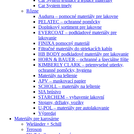
Car System tesniace a lepiace materiály
Car System tmely
Rôzne
Audurra – pomocné materiály pre lakovne
PELATEC – ochranné pomôcky
Doplnkový sortiment pre lakovne
EVERCOAT – podkladové materiály pre
lakovanie
FINIXA pomocný materiál
Filtračné materiály do striekacích kabín
HB BODY podkladové materiály pre lakovanie
HORN & BAUER – ochranné a špeciálne fólie
KIMBERLY CLARK – priemyselné utierky,
ochranné pomôcky, hygiena
Materiály na leštenie
APV – maskovací papier
SCHOLL – materiály na leštenie
SIA brúsivo
STARCHEM – vybavenie lakovní
Stojany, držiaky, vozíky
U-POL – materiály pre autolakovanie
Výpredaj
Materiály pre karosárne
Wieländer + Schill
Teroson