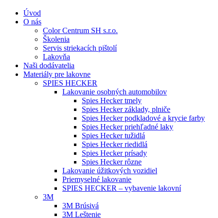
Úvod
O nás
Color Centrum SH s.r.o.
Školenia
Servis striekacích pištolí
Lakovňa
Naši dodávatelia
Materiály pre lakovne
SPIES HECKER
Lakovanie osobných automobilov
Spies Hecker tmely
Spies Hecker základy, plniče
Spies Hecker podkladové a krycie farby
Spies Hecker priehľadné laky
Spies Hecker tužidlá
Spies Hecker riedidlá
Spies Hecker prísady
Spies Hecker rôzne
Lakovanie úžitkových vozidiel
Priemyselné lakovanie
SPIES HECKER – vybavenie lakovní
3M
3M Brúsivá
3M Leštenie