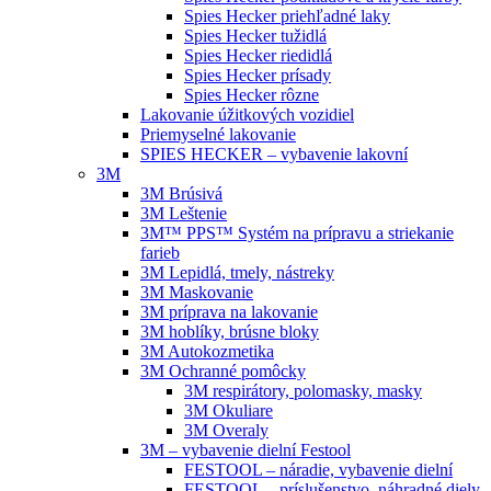
Spies Hecker priehľadné laky
Spies Hecker tužidlá
Spies Hecker riedidlá
Spies Hecker prísady
Spies Hecker rôzne
Lakovanie úžitkových vozidiel
Priemyselné lakovanie
SPIES HECKER – vybavenie lakovní
3M
3M Brúsivá
3M Leštenie
3M™ PPS™ Systém na prípravu a striekanie
farieb
3M Lepidlá, tmely, nástreky
3M Maskovanie
3M príprava na lakovanie
3M hoblíky, brúsne bloky
3M Autokozmetika
3M Ochranné pomôcky
3M respirátory, polomasky, masky
3M Okuliare
3M Overaly
3M – vybavenie dielní Festool
FESTOOL – náradie, vybavenie dielní
FESTOOL – príslušenstvo, náhradné diely