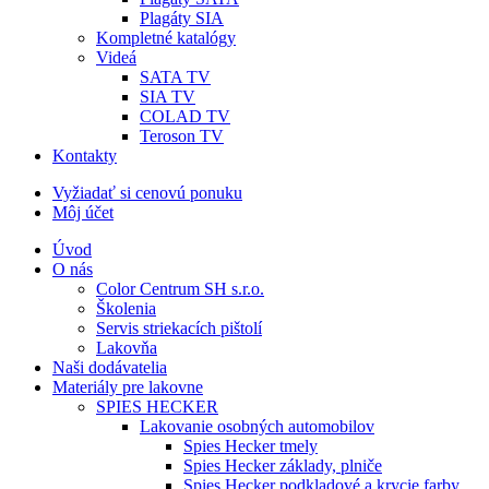
Plagáty SIA
Kompletné katalógy
Videá
SATA TV
SIA TV
COLAD TV
Teroson TV
Kontakty
Vyžiadať si cenovú ponuku
Môj účet
Úvod
O nás
Color Centrum SH s.r.o.
Školenia
Servis striekacích pištolí
Lakovňa
Naši dodávatelia
Materiály pre lakovne
SPIES HECKER
Lakovanie osobných automobilov
Spies Hecker tmely
Spies Hecker základy, plniče
Spies Hecker podkladové a krycie farby