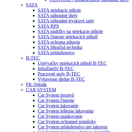
SATA
SATA striekacie pištole
SATA náhradné diely
SATA náhradné tryskové sady
SATA RPS
SATA nádržky na striekacie pištole
SATA čistenie striekacích pištolí
SATA ochrana zdravia
SATA filtračná technika
SATA príslušenstvo
B-TEC
Umývačky striekacích pištolí B-TEC
Infražiariče B-TEC
Pracovné stoly B-TEC
Vybavenie dielne B-TEC
FK-Teknik
CAR SYSTEM
Car System brusivá
Car System čistenie
Car System lakovanie
Car System leštenie lakovania
Car System maskovanie
Car System ochranné pomôcky
Car System príslušenstvo pre lakovne