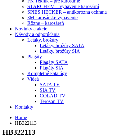
FK Teknik – pre karosárne
STARCHEM – vybavenie karosární
SPIES HECKER – antikorózna ochrana
3M karosárske vybavenie
Rôzne – karosáreň
Novinky a akcie
Návody a odporúčania
Letáky, brožúry
Letáky, brožúry SATA
Letáky, brožúry SIA
Plagáty
Plagáty SATA
Plagáty SIA
Kompletné katalógy
Videá
SATA TV
SIA TV
COLAD TV
Teroson TV
Kontakty
Home
HB322113
HB322113