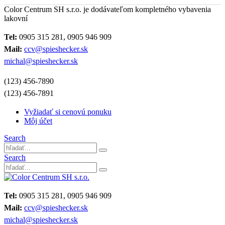
Color Centrum SH s.r.o. je dodávateľom kompletného vybavenia
lakovní
Tel:
0905 315 281, 0905 946 909
Mail:
ccv@spieshecker.sk
michal@spieshecker.sk
(123) 456-7890
(123) 456-7891
Vyžiadať si cenovú ponuku
Môj účet
Search
Search
Tel:
0905 315 281, 0905 946 909
Mail:
ccv@spieshecker.sk
michal@spieshecker.sk