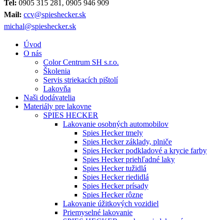
Tel:
0905 315 281, 0905 946 909
Mail:
ccv@spieshecker.sk
michal@spieshecker.sk
Úvod
O nás
Color Centrum SH s.r.o.
Školenia
Servis striekacích pištolí
Lakovňa
Naši dodávatelia
Materiály pre lakovne
SPIES HECKER
Lakovanie osobných automobilov
Spies Hecker tmely
Spies Hecker základy, plniče
Spies Hecker podkladové a krycie farby
Spies Hecker priehľadné laky
Spies Hecker tužidlá
Spies Hecker riedidlá
Spies Hecker prísady
Spies Hecker rôzne
Lakovanie úžitkových vozidiel
Priemyselné lakovanie