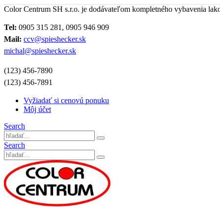
Color Centrum SH s.r.o. je dodávateľom kompletného vybavenia lak
Tel:
0905 315 281, 0905 946 909
Mail:
ccv@spieshecker.sk
michal@spieshecker.sk
(123) 456-7890
(123) 456-7891
Vyžiadať si cenovú ponuku
Môj účet
Search
Search