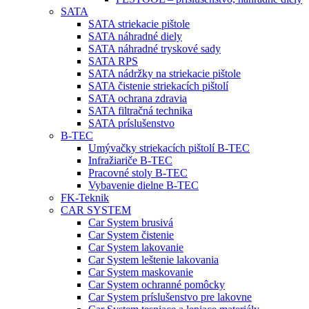
SATA
SATA striekacie pištole
SATA náhradné diely
SATA náhradné tryskové sady
SATA RPS
SATA nádržky na striekacie pištole
SATA čistenie striekacích pištolí
SATA ochrana zdravia
SATA filtračná technika
SATA príslušenstvo
B-TEC
Umývačky striekacích pištolí B-TEC
Infražiariče B-TEC
Pracovné stoly B-TEC
Vybavenie dielne B-TEC
FK-Teknik
CAR SYSTEM
Car System brusivá
Car System čistenie
Car System lakovanie
Car System leštenie lakovania
Car System maskovanie
Car System ochranné pomôcky
Car System príslušenstvo pre lakovne