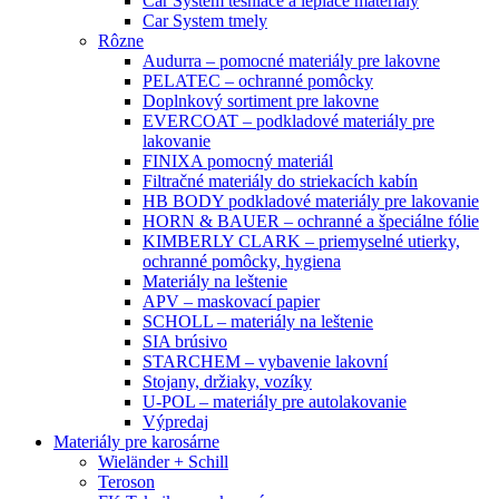
Car System tesniace a lepiace materiály
Car System tmely
Rôzne
Audurra – pomocné materiály pre lakovne
PELATEC – ochranné pomôcky
Doplnkový sortiment pre lakovne
EVERCOAT – podkladové materiály pre
lakovanie
FINIXA pomocný materiál
Filtračné materiály do striekacích kabín
HB BODY podkladové materiály pre lakovanie
HORN & BAUER – ochranné a špeciálne fólie
KIMBERLY CLARK – priemyselné utierky,
ochranné pomôcky, hygiena
Materiály na leštenie
APV – maskovací papier
SCHOLL – materiály na leštenie
SIA brúsivo
STARCHEM – vybavenie lakovní
Stojany, držiaky, vozíky
U-POL – materiály pre autolakovanie
Výpredaj
Materiály pre karosárne
Wieländer + Schill
Teroson