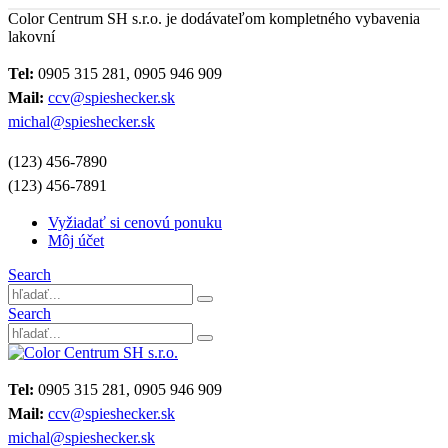
Color Centrum SH s.r.o. je dodávateľom kompletného vybavenia
lakovní
Tel:
0905 315 281, 0905 946 909
Mail:
ccv@spieshecker.sk
michal@spieshecker.sk
(123) 456-7890
(123) 456-7891
Vyžiadať si cenovú ponuku
Môj účet
Search
Search
Tel:
0905 315 281, 0905 946 909
Mail:
ccv@spieshecker.sk
michal@spieshecker.sk