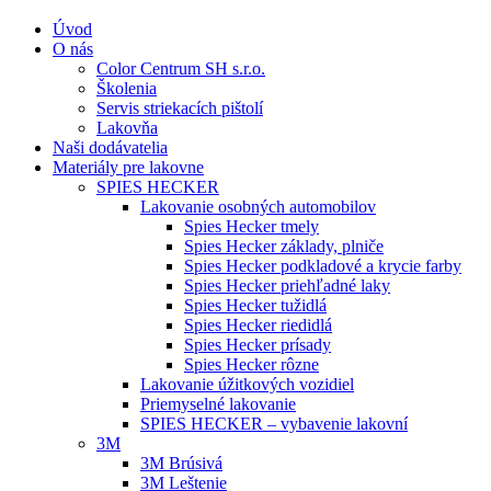
Úvod
O nás
Color Centrum SH s.r.o.
Školenia
Servis striekacích pištolí
Lakovňa
Naši dodávatelia
Materiály pre lakovne
SPIES HECKER
Lakovanie osobných automobilov
Spies Hecker tmely
Spies Hecker základy, plniče
Spies Hecker podkladové a krycie farby
Spies Hecker priehľadné laky
Spies Hecker tužidlá
Spies Hecker riedidlá
Spies Hecker prísady
Spies Hecker rôzne
Lakovanie úžitkových vozidiel
Priemyselné lakovanie
SPIES HECKER – vybavenie lakovní
3M
3M Brúsivá
3M Leštenie