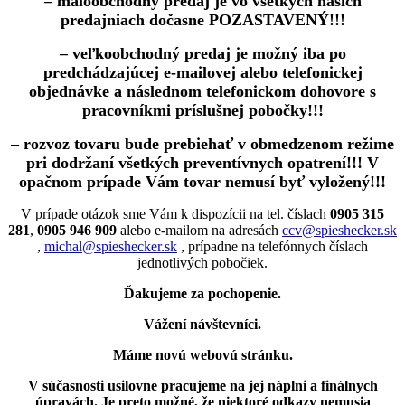
– maloobchodný predaj je vo všetkých našich
predajniach dočasne POZASTAVENÝ!!!
– veľkoobchodný predaj je možný iba po
predchádzajúcej e-mailovej alebo telefonickej
objednávke a následnom telefonickom dohovore s
pracovníkmi príslušnej pobočky!!!
– rozvoz tovaru bude prebiehať v obmedzenom režime
pri dodržaní všetkých preventívnych opatrení!!! V
opačnom prípade Vám tovar nemusí byť vyložený!!!
V prípade otázok sme Vám k dispozícii na tel. číslach
0905 315
281
,
0905 946 909
alebo e-mailom na adresách
ccv@spieshecker.sk
,
michal@spieshecker.sk
, prípadne na telefónnych číslach
jednotlivých pobočiek.
Ďakujeme za pochopenie.
Vážení návštevníci.
Máme novú webovú stránku.
V súčasnosti usilovne pracujeme na jej náplni a finálnych
úpravách.
Je preto možné, že niektoré odkazy nemusia