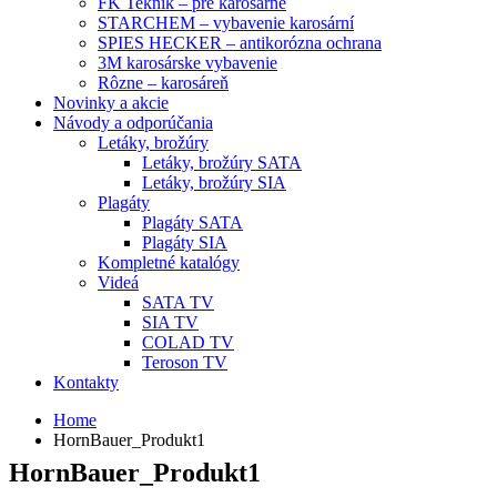
FK Teknik – pre karosárne
STARCHEM – vybavenie karosární
SPIES HECKER – antikorózna ochrana
3M karosárske vybavenie
Rôzne – karosáreň
Novinky a akcie
Návody a odporúčania
Letáky, brožúry
Letáky, brožúry SATA
Letáky, brožúry SIA
Plagáty
Plagáty SATA
Plagáty SIA
Kompletné katalógy
Videá
SATA TV
SIA TV
COLAD TV
Teroson TV
Kontakty
Home
HornBauer_Produkt1
HornBauer_Produkt1