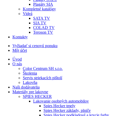
Plagáty SIA
Kompletné katalógy
Videá
SATA TV
SIA TV
COLAD TV
Teroson TV
Kontakty
Vyžiadať si cenovú ponuku
Môj účet
Úvod
O nás
Color Centrum SH s.r.o.
Školenia
Servis striekacích pištolí
Lakovňa
Naši dodávatelia
Materiály pre lakovne
SPIES HECKER
Lakovanie osobných automobilov
Spies Hecker tmely
Spies Hecker základy, plniče
Spies Hecker podkladové a krycie farby