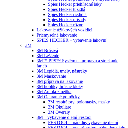
Spies Hecker priehľadné laky
Spies Hecker tužidlá
Spies Hecker riedidlá
Spies Hecker prísady
Spies Hecker rôzne
Lakovanie úžitkových vozidiel
Priemyselné lakovanie
SPIES HECKER – vybavenie lakovní
3M
3M Brúsivá
3M Leštenie
3M™ PPS™ Systém na prípravu a striekanie
farieb
3M Lepidlá, tmely, nástreky
3M Maskovanie
3M príprava na lakovanie
3M hoblíky, brúsne bloky
3M Autokozmetika
3M Ochranné pomôcky
3M respirátory, polomasky, masky
3M Okuliare
3M Overaly
3M – vybavenie dielní Festool
FESTOOL – náradie, vybavenie dielní
FESTOOL – príslušenstvo, náhradné diely