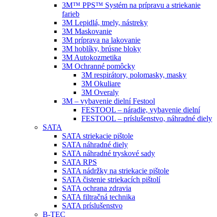
3M™ PPS™ Systém na prípravu a striekanie
farieb
3M Lepidlá, tmely, nástreky
3M Maskovanie
3M príprava na lakovanie
3M hoblíky, brúsne bloky
3M Autokozmetika
3M Ochranné pomôcky
3M respirátory, polomasky, masky
3M Okuliare
3M Overaly
3M – vybavenie dielní Festool
FESTOOL – náradie, vybavenie dielní
FESTOOL – príslušenstvo, náhradné diely
SATA
SATA striekacie pištole
SATA náhradné diely
SATA náhradné tryskové sady
SATA RPS
SATA nádržky na striekacie pištole
SATA čistenie striekacích pištolí
SATA ochrana zdravia
SATA filtračná technika
SATA príslušenstvo
B-TEC