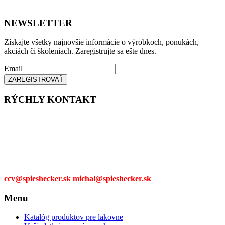
NEWSLETTER
Získajte všetky najnovšie informácie o výrobkoch, ponukách,
akciách či školeniach. Zaregistrujte sa ešte dnes.
Email
RÝCHLY KONTAKT
Tel. čísla:
0905 315 281,
0908 790 630
Mail:
ccv@spieshecker.sk
michal@spieshecker.sk
Menu
Katalóg produktov pre lakovne