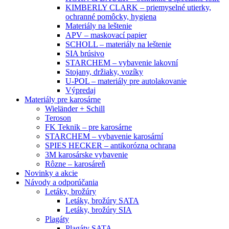
KIMBERLY CLARK – priemyselné utierky,
ochranné pomôcky, hygiena
Materiály na leštenie
APV – maskovací papier
SCHOLL – materiály na leštenie
SIA brúsivo
STARCHEM – vybavenie lakovní
Stojany, držiaky, vozíky
U-POL – materiály pre autolakovanie
Výpredaj
Materiály pre karosárne
Wieländer + Schill
Teroson
FK Teknik – pre karosárne
STARCHEM – vybavenie karosární
SPIES HECKER – antikorózna ochrana
3M karosárske vybavenie
Rôzne – karosáreň
Novinky a akcie
Návody a odporúčania
Letáky, brožúry
Letáky, brožúry SATA
Letáky, brožúry SIA
Plagáty
Plagáty SATA