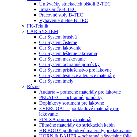
Umývačky striekacích pištolí B-TEC
Infražiariče B-TEC
Pracovné stoly B-TEC
Vybavenie dielne B-TEC
FK-Teknik
CAR SYSTEM
Car System brusivá
Car System čistenie
Car System lakovanie
Car System leštenie lakovania
Car System maskovanie
Car System ochranné pomôcky
Car System príslušenstvo pre lakovne
Car System tesniace a lepiace materiály
Car System tmely
Rôzne
Audurra – pomocné materiály pre lakovne
PELATEC – ochranné pomôcky
Doplnkový sortiment pre lakovne
EVERCOAT – podkladové materiály pre
lakovanie
FINIXA pomocný materiál
Filtračné materiály do striekacích kabín
HB BODY podkladové materiály pre lakovanie
HORN & BAUER – ochranné a špeciálne fólie