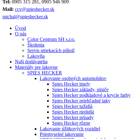
Tel:
0905 315 281, 0905 946 909
Mail:
ccv@spieshecker.sk
michal@spieshecker.sk
Úvod
O nás
Color Centrum SH s.r.o.
Školenia
Servis striekacích pištolí
Lakovňa
Naši dodávatelia
Materiály pre lakovne
SPIES HECKER
Lakovanie osobných automobilov
Spies Hecker tmely
Spies Hecker základy, plniče
Spies Hecker podkladové a krycie farby
Spies Hecker priehľadné laky
Spies Hecker tužidlá
Spies Hecker riedidlá
Spies Hecker prísady
Spies Hecker rôzne
Lakovanie úžitkových vozidiel
Priemyselné lakovanie