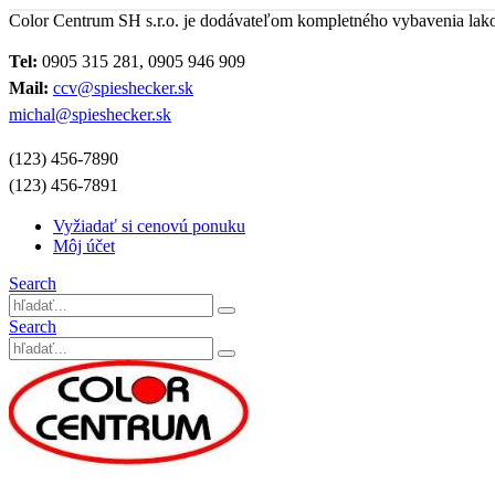
Color Centrum SH s.r.o. je dodávateľom kompletného vybavenia lak
Tel:
0905 315 281, 0905 946 909
Mail:
ccv@spieshecker.sk
michal@spieshecker.sk
(123) 456-7890
(123) 456-7891
Vyžiadať si cenovú ponuku
Môj účet
Search
Search