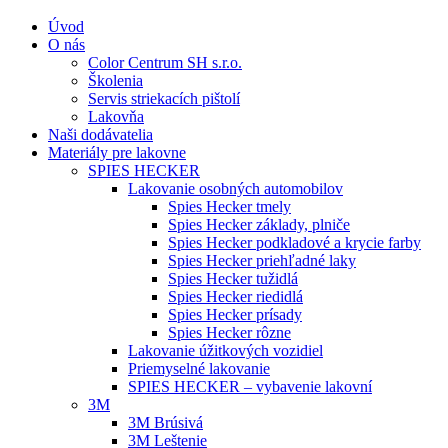
Úvod
O nás
Color Centrum SH s.r.o.
Školenia
Servis striekacích pištolí
Lakovňa
Naši dodávatelia
Materiály pre lakovne
SPIES HECKER
Lakovanie osobných automobilov
Spies Hecker tmely
Spies Hecker základy, plniče
Spies Hecker podkladové a krycie farby
Spies Hecker priehľadné laky
Spies Hecker tužidlá
Spies Hecker riedidlá
Spies Hecker prísady
Spies Hecker rôzne
Lakovanie úžitkových vozidiel
Priemyselné lakovanie
SPIES HECKER – vybavenie lakovní
3M
3M Brúsivá
3M Leštenie