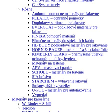
Car System tesniace a lepiace materiály
Car System tmely
Rôzne
Audurra – pomocné materiály pre lakovne
PELATEC – ochranné pomôcky
Doplnkový sortiment pre lakovne
EVERCOAT – podkladové materiály pre
lakovanie
FINIXA pomocný materiál
Filtračné materiály do striekacích kabín
HB BODY podkladové materiály pre lakovanie
HORN & BAUER – ochranné a špeciálne fólie
KIMBERLY CLARK – priemyselné utierky,
ochranné pomôcky, hygiena
Materiály na leštenie
APV – maskovací papier
SCHOLL – materiály na leštenie
SIA brúsivo
STARCHEM – vybavenie lakovní
Stojany, držiaky, vozíky
U-POL – materiály pre autolakovanie
Výpredaj
Materiály pre karosárne
Wieländer + Schill
Teroson