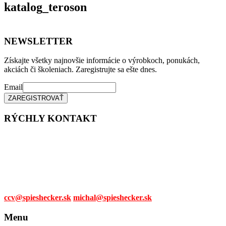
katalog_teroson
NEWSLETTER
Získajte všetky najnovšie informácie o výrobkoch, ponukách,
akciách či školeniach. Zaregistrujte sa ešte dnes.
Email
RÝCHLY KONTAKT
Tel. čísla:
0905 315 281,
0908 790 630
Mail:
ccv@spieshecker.sk
michal@spieshecker.sk
Menu