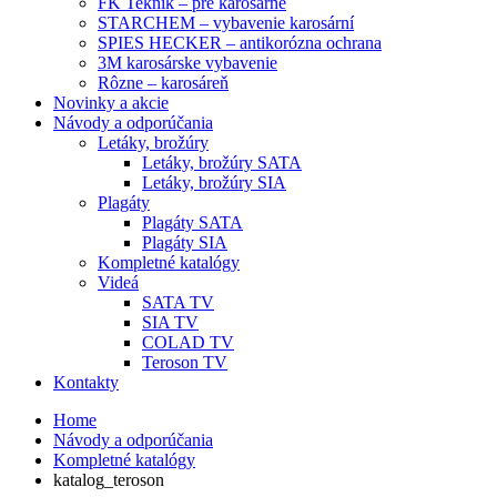
FK Teknik – pre karosárne
STARCHEM – vybavenie karosární
SPIES HECKER – antikorózna ochrana
3M karosárske vybavenie
Rôzne – karosáreň
Novinky a akcie
Návody a odporúčania
Letáky, brožúry
Letáky, brožúry SATA
Letáky, brožúry SIA
Plagáty
Plagáty SATA
Plagáty SIA
Kompletné katalógy
Videá
SATA TV
SIA TV
COLAD TV
Teroson TV
Kontakty
Home
Návody a odporúčania
Kompletné katalógy
katalog_teroson