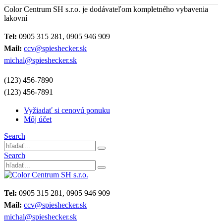
Color Centrum SH s.r.o. je dodávateľom kompletného vybavenia
lakovní
Tel:
0905 315 281, 0905 946 909
Mail:
ccv@spieshecker.sk
michal@spieshecker.sk
(123) 456-7890
(123) 456-7891
Vyžiadať si cenovú ponuku
Môj účet
Search
Search
Tel:
0905 315 281, 0905 946 909
Mail:
ccv@spieshecker.sk
michal@spieshecker.sk