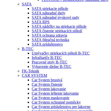
SATA
SATA striekacie pištole
SATA náhradné diely
SATA náhradné tryskové sady
SATA RPS
SATA nádržky na striekacie pištole
SATA čistenie striekacích pištolí
SATA ochrana zdravia
SATA filtračná technika
SATA príslušenstvo
B-TEC
Umývačky striekacích pištolí B-TEC
Infražiariče B-TEC
Pracovné stoly B-TEC
Vybavenie dielne B-TEC
FK-Teknik
CAR SYSTEM
Car System brusivá
Car System čistenie
Car System lakovanie
Car System leštenie lakovania
Car System maskovanie
Car System ochranné pomôcky
Car System príslušenstvo pre lakovne