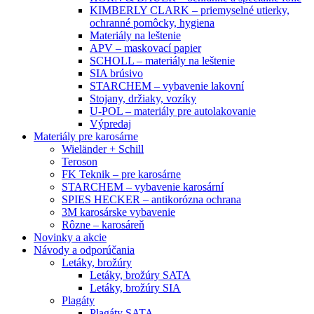
KIMBERLY CLARK – priemyselné utierky,
ochranné pomôcky, hygiena
Materiály na leštenie
APV – maskovací papier
SCHOLL – materiály na leštenie
SIA brúsivo
STARCHEM – vybavenie lakovní
Stojany, držiaky, vozíky
U-POL – materiály pre autolakovanie
Výpredaj
Materiály pre karosárne
Wieländer + Schill
Teroson
FK Teknik – pre karosárne
STARCHEM – vybavenie karosární
SPIES HECKER – antikorózna ochrana
3M karosárske vybavenie
Rôzne – karosáreň
Novinky a akcie
Návody a odporúčania
Letáky, brožúry
Letáky, brožúry SATA
Letáky, brožúry SIA
Plagáty
Plagáty SATA