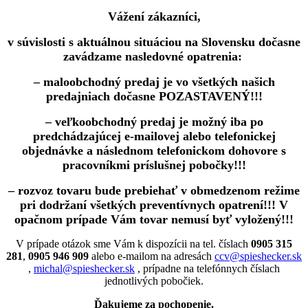
Vážení zákazníci,
v súvislosti s aktuálnou situáciou na Slovensku dočasne
zavádzame nasledovné opatrenia:
– maloobchodný predaj je vo všetkých našich
predajniach dočasne POZASTAVENÝ!!!
– veľkoobchodný predaj je možný iba po
predchádzajúcej e-mailovej alebo telefonickej
objednávke a následnom telefonickom dohovore s
pracovníkmi príslušnej pobočky!!!
– rozvoz tovaru bude prebiehať v obmedzenom režime
pri dodržaní všetkých preventívnych opatrení!!! V
opačnom prípade Vám tovar nemusí byť vyložený!!!
V prípade otázok sme Vám k dispozícii na tel. číslach
0905 315
281
,
0905 946 909
alebo e-mailom na adresách
ccv@spieshecker.sk
,
michal@spieshecker.sk
, prípadne na telefónnych číslach
jednotlivých pobočiek.
Ďakujeme za pochopenie.