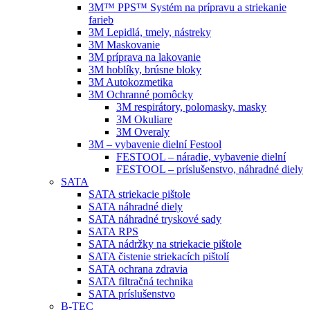
3M™ PPS™ Systém na prípravu a striekanie
farieb
3M Lepidlá, tmely, nástreky
3M Maskovanie
3M príprava na lakovanie
3M hoblíky, brúsne bloky
3M Autokozmetika
3M Ochranné pomôcky
3M respirátory, polomasky, masky
3M Okuliare
3M Overaly
3M – vybavenie dielní Festool
FESTOOL – náradie, vybavenie dielní
FESTOOL – príslušenstvo, náhradné diely
SATA
SATA striekacie pištole
SATA náhradné diely
SATA náhradné tryskové sady
SATA RPS
SATA nádržky na striekacie pištole
SATA čistenie striekacích pištolí
SATA ochrana zdravia
SATA filtračná technika
SATA príslušenstvo
B-TEC