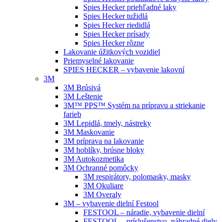
Spies Hecker priehľadné laky
Spies Hecker tužidlá
Spies Hecker riedidlá
Spies Hecker prísady
Spies Hecker rôzne
Lakovanie úžitkových vozidiel
Priemyselné lakovanie
SPIES HECKER – vybavenie lakovní
3M
3M Brúsivá
3M Leštenie
3M™ PPS™ Systém na prípravu a striekanie
farieb
3M Lepidlá, tmely, nástreky
3M Maskovanie
3M príprava na lakovanie
3M hoblíky, brúsne bloky
3M Autokozmetika
3M Ochranné pomôcky
3M respirátory, polomasky, masky
3M Okuliare
3M Overaly
3M – vybavenie dielní Festool
FESTOOL – náradie, vybavenie dielní
FESTOOL – príslušenstvo, náhradné diely