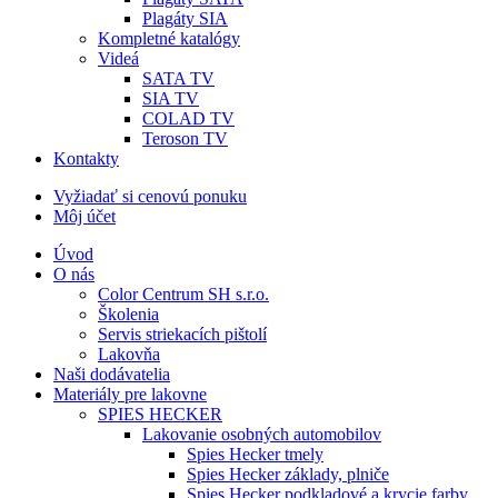
Plagáty SIA
Kompletné katalógy
Videá
SATA TV
SIA TV
COLAD TV
Teroson TV
Kontakty
Vyžiadať si cenovú ponuku
Môj účet
Úvod
O nás
Color Centrum SH s.r.o.
Školenia
Servis striekacích pištolí
Lakovňa
Naši dodávatelia
Materiály pre lakovne
SPIES HECKER
Lakovanie osobných automobilov
Spies Hecker tmely
Spies Hecker základy, plniče
Spies Hecker podkladové a krycie farby