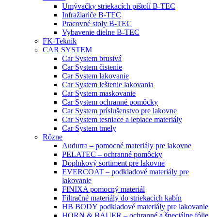
Umývačky striekacích pištolí B-TEC
Infražiariče B-TEC
Pracovné stoly B-TEC
Vybavenie dielne B-TEC
FK-Teknik
CAR SYSTEM
Car System brusivá
Car System čistenie
Car System lakovanie
Car System leštenie lakovania
Car System maskovanie
Car System ochranné pomôcky
Car System príslušenstvo pre lakovne
Car System tesniace a lepiace materiály
Car System tmely
Rôzne
Audurra – pomocné materiály pre lakovne
PELATEC – ochranné pomôcky
Doplnkový sortiment pre lakovne
EVERCOAT – podkladové materiály pre
lakovanie
FINIXA pomocný materiál
Filtračné materiály do striekacích kabín
HB BODY podkladové materiály pre lakovanie
HORN & BAUER – ochranné a špeciálne fólie