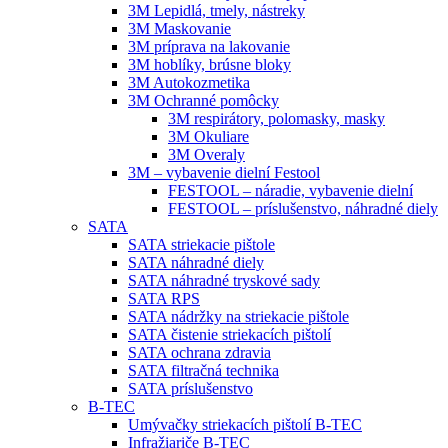
3M Lepidlá, tmely, nástreky
3M Maskovanie
3M príprava na lakovanie
3M hoblíky, brúsne bloky
3M Autokozmetika
3M Ochranné pomôcky
3M respirátory, polomasky, masky
3M Okuliare
3M Overaly
3M – vybavenie dielní Festool
FESTOOL – náradie, vybavenie dielní
FESTOOL – príslušenstvo, náhradné diely
SATA
SATA striekacie pištole
SATA náhradné diely
SATA náhradné tryskové sady
SATA RPS
SATA nádržky na striekacie pištole
SATA čistenie striekacích pištolí
SATA ochrana zdravia
SATA filtračná technika
SATA príslušenstvo
B-TEC
Umývačky striekacích pištolí B-TEC
Infražiariče B-TEC