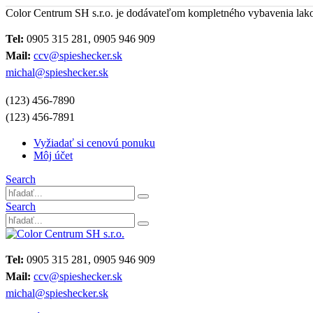
Color Centrum SH s.r.o. je dodávateľom kompletného vybavenia lak
Tel:
0905 315 281, 0905 946 909
Mail:
ccv@spieshecker.sk
michal@spieshecker.sk
(123) 456-7890
(123) 456-7891
Vyžiadať si cenovú ponuku
Môj účet
Search
Search
Tel:
0905 315 281, 0905 946 909
Mail:
ccv@spieshecker.sk
michal@spieshecker.sk