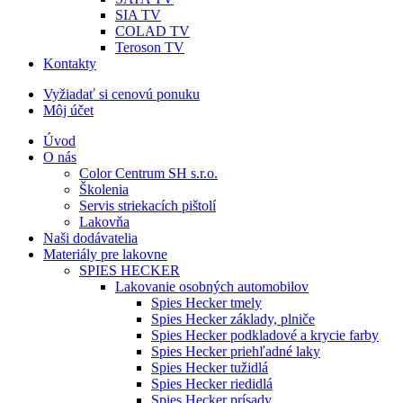
SIA TV
COLAD TV
Teroson TV
Kontakty
Vyžiadať si cenovú ponuku
Môj účet
Úvod
O nás
Color Centrum SH s.r.o.
Školenia
Servis striekacích pištolí
Lakovňa
Naši dodávatelia
Materiály pre lakovne
SPIES HECKER
Lakovanie osobných automobilov
Spies Hecker tmely
Spies Hecker základy, plniče
Spies Hecker podkladové a krycie farby
Spies Hecker priehľadné laky
Spies Hecker tužidlá
Spies Hecker riedidlá
Spies Hecker prísady