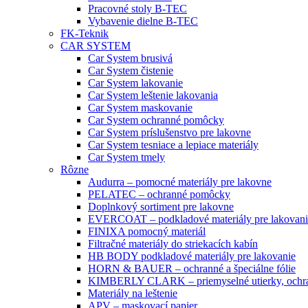
Pracovné stoly B-TEC
Vybavenie dielne B-TEC
FK-Teknik
CAR SYSTEM
Car System brusivá
Car System čistenie
Car System lakovanie
Car System leštenie lakovania
Car System maskovanie
Car System ochranné pomôcky
Car System príslušenstvo pre lakovne
Car System tesniace a lepiace materiály
Car System tmely
Rôzne
Audurra – pomocné materiály pre lakovne
PELATEC – ochranné pomôcky
Doplnkový sortiment pre lakovne
EVERCOAT – podkladové materiály pre lakovani
FINIXA pomocný materiál
Filtračné materiály do striekacích kabín
HB BODY podkladové materiály pre lakovanie
HORN & BAUER – ochranné a špeciálne fólie
KIMBERLY CLARK – priemyselné utierky, ochra
Materiály na leštenie
APV – maskovací papier