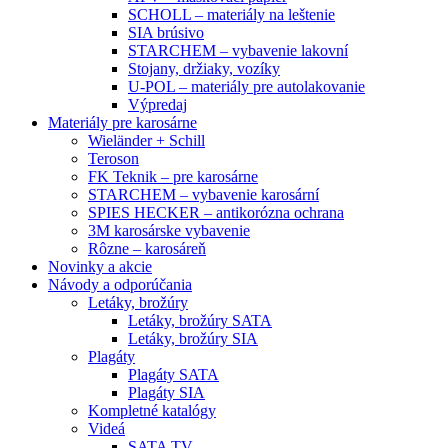
SCHOLL – materiály na leštenie
SIA brúsivo
STARCHEM – vybavenie lakovní
Stojany, držiaky, vozíky
U-POL – materiály pre autolakovanie
Výpredaj
Materiály pre karosárne
Wieländer + Schill
Teroson
FK Teknik – pre karosárne
STARCHEM – vybavenie karosární
SPIES HECKER – antikorózna ochrana
3M karosárske vybavenie
Rôzne – karosáreň
Novinky a akcie
Návody a odporúčania
Letáky, brožúry
Letáky, brožúry SATA
Letáky, brožúry SIA
Plagáty
Plagáty SATA
Plagáty SIA
Kompletné katalógy
Videá
SATA TV