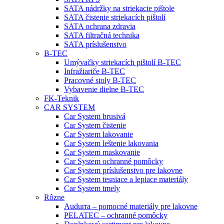
SATA nádržky na striekacie pištole
SATA čistenie striekacích pištolí
SATA ochrana zdravia
SATA filtračná technika
SATA príslušenstvo
B-TEC
Umývačky striekacích pištolí B-TEC
Infražiariče B-TEC
Pracovné stoly B-TEC
Vybavenie dielne B-TEC
FK-Teknik
CAR SYSTEM
Car System brusivá
Car System čistenie
Car System lakovanie
Car System leštenie lakovania
Car System maskovanie
Car System ochranné pomôcky
Car System príslušenstvo pre lakovne
Car System tesniace a lepiace materiály
Car System tmely
Rôzne
Audurra – pomocné materiály pre lakovne
PELATEC – ochranné pomôcky