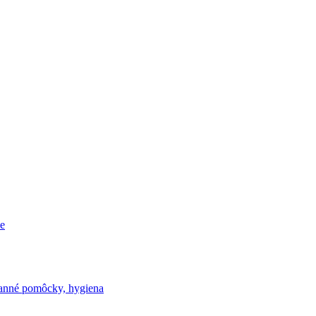
e
nné pomôcky, hygiena