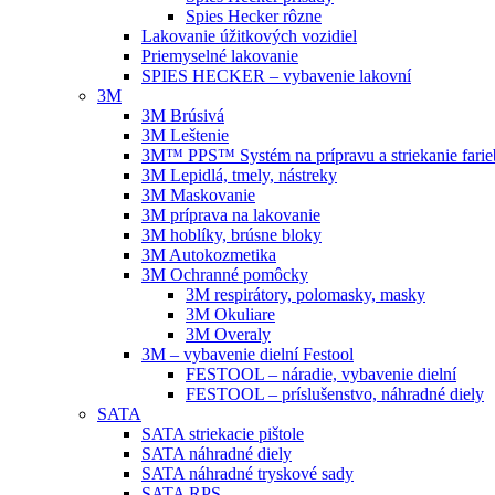
Spies Hecker rôzne
Lakovanie úžitkových vozidiel
Priemyselné lakovanie
SPIES HECKER – vybavenie lakovní
3M
3M Brúsivá
3M Leštenie
3M™ PPS™ Systém na prípravu a striekanie farie
3M Lepidlá, tmely, nástreky
3M Maskovanie
3M príprava na lakovanie
3M hoblíky, brúsne bloky
3M Autokozmetika
3M Ochranné pomôcky
3M respirátory, polomasky, masky
3M Okuliare
3M Overaly
3M – vybavenie dielní Festool
FESTOOL – náradie, vybavenie dielní
FESTOOL – príslušenstvo, náhradné diely
SATA
SATA striekacie pištole
SATA náhradné diely
SATA náhradné tryskové sady
SATA RPS