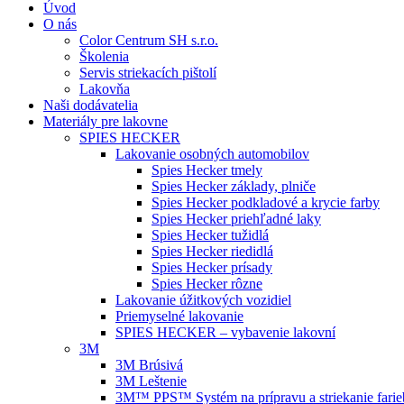
Úvod
O nás
Color Centrum SH s.r.o.
Školenia
Servis striekacích pištolí
Lakovňa
Naši dodávatelia
Materiály pre lakovne
SPIES HECKER
Lakovanie osobných automobilov
Spies Hecker tmely
Spies Hecker základy, plniče
Spies Hecker podkladové a krycie farby
Spies Hecker priehľadné laky
Spies Hecker tužidlá
Spies Hecker riedidlá
Spies Hecker prísady
Spies Hecker rôzne
Lakovanie úžitkových vozidiel
Priemyselné lakovanie
SPIES HECKER – vybavenie lakovní
3M
3M Brúsivá
3M Leštenie
3M™ PPS™ Systém na prípravu a striekanie farie