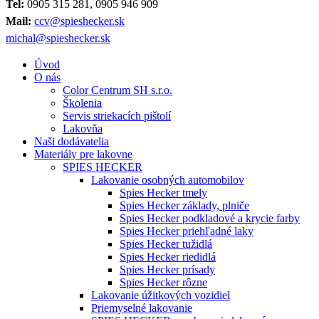
Tel:
0905 315 281, 0905 946 909
Mail:
ccv@spieshecker.sk
michal@spieshecker.sk
Úvod
O nás
Color Centrum SH s.r.o.
Školenia
Servis striekacích pištolí
Lakovňa
Naši dodávatelia
Materiály pre lakovne
SPIES HECKER
Lakovanie osobných automobilov
Spies Hecker tmely
Spies Hecker základy, plniče
Spies Hecker podkladové a krycie farby
Spies Hecker priehľadné laky
Spies Hecker tužidlá
Spies Hecker riedidlá
Spies Hecker prísady
Spies Hecker rôzne
Lakovanie úžitkových vozidiel
Priemyselné lakovanie