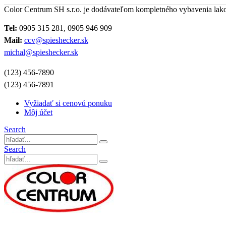
Color Centrum SH s.r.o. je dodávateľom kompletného vybavenia lak
Tel:
0905 315 281, 0905 946 909
Mail:
ccv@spieshecker.sk
michal@spieshecker.sk
(123) 456-7890
(123) 456-7891
Vyžiadať si cenovú ponuku
Môj účet
Search
Search