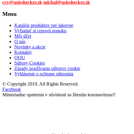
ccv@spieshecker.sk
michal@spieshecker.sk
Menu
Katalóg produktov pre lakovne
Vyžiadať si cenovú ponuku
Môj účet
O nás
Novinky a akcie
Kontakty
OOU
Súbory Cookies
Zásady používania súborov cookie
Vyhlásenie o ochrane súkromia
© Copyright 2019. All Rights Reserved.
Facebook
Mimoriadne opatrenia v súvislosti so šírením koronavírusu!!