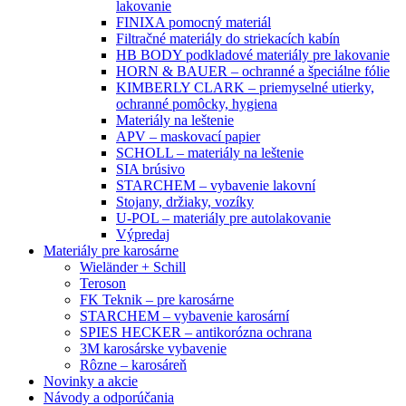
lakovanie
FINIXA pomocný materiál
Filtračné materiály do striekacích kabín
HB BODY podkladové materiály pre lakovanie
HORN & BAUER – ochranné a špeciálne fólie
KIMBERLY CLARK – priemyselné utierky,
ochranné pomôcky, hygiena
Materiály na leštenie
APV – maskovací papier
SCHOLL – materiály na leštenie
SIA brúsivo
STARCHEM – vybavenie lakovní
Stojany, držiaky, vozíky
U-POL – materiály pre autolakovanie
Výpredaj
Materiály pre karosárne
Wieländer + Schill
Teroson
FK Teknik – pre karosárne
STARCHEM – vybavenie karosární
SPIES HECKER – antikorózna ochrana
3M karosárske vybavenie
Rôzne – karosáreň
Novinky a akcie
Návody a odporúčania