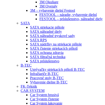
3M Okuliare
3M Overaly
3M – vybavenie dielní Festool
FESTOOL – náradie, vybavenie dielní
FESTOOL – príslušenstvo, náhradné diely
SATA
SATA striekacie pištole
SATA náhradné diely
SATA náhradné tryskové sady
SATA RPS
SATA nádržky na striekacie pištole
SATA čistenie striekacích pištolí
SATA ochrana zdravia
SATA filtračná technika
SATA príslušenstvo
B-TEC
Umývačky striekacích pištolí B-TEC
Infražiariče B-TEC
Pracovné stoly B-TEC
Vybavenie dielne B-TEC
FK-Teknik
CAR SYSTEM
Car System brusivá
Car System čistenie
Car System lakovanie