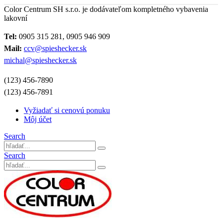
Color Centrum SH s.r.o. je dodávateľom kompletného vybavenia
lakovní
Tel:
0905 315 281, 0905 946 909
Mail:
ccv@spieshecker.sk
michal@spieshecker.sk
(123) 456-7890
(123) 456-7891
Vyžiadať si cenovú ponuku
Môj účet
Search
Search