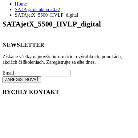
Home
SATA jarná akcia 2022
SATAjetX_5500_HVLP_digital
SATAjetX_5500_HVLP_digital
NEWSLETTER
Získajte všetky najnovšie informácie o výrobkoch, ponukách,
akciách či školeniach. Zaregistrujte sa ešte dnes.
Email
RÝCHLY KONTAKT
Tel. čísla:
0905 315 281,
0908 790 630
Mail: