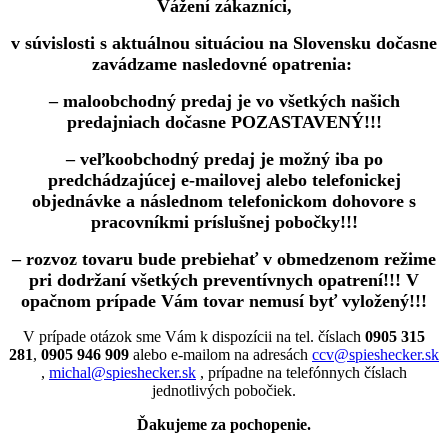
Vážení zákazníci,
v súvislosti s aktuálnou situáciou na Slovensku dočasne
zavádzame nasledovné opatrenia:
– maloobchodný predaj je vo všetkých našich
predajniach dočasne POZASTAVENÝ!!!
– veľkoobchodný predaj je možný iba po
predchádzajúcej e-mailovej alebo telefonickej
objednávke a následnom telefonickom dohovore s
pracovníkmi príslušnej pobočky!!!
– rozvoz tovaru bude prebiehať v obmedzenom režime
pri dodržaní všetkých preventívnych opatrení!!! V
opačnom prípade Vám tovar nemusí byť vyložený!!!
V prípade otázok sme Vám k dispozícii na tel. číslach
0905 315
281
,
0905 946 909
alebo e-mailom na adresách
ccv@spieshecker.sk
,
michal@spieshecker.sk
, prípadne na telefónnych číslach
jednotlivých pobočiek.
Ďakujeme za pochopenie.