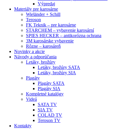
Výpredaj
Materiály pre karosárne
Wieländer + Schill
Teroson
FK Teknik – pre karosárne
STARCHEM – vybavenie karosární
SPIES HECKER – antikorózna ochrana
3M karosárske vybavenie
Rôzne – karosáreň
Novinky a akcie
Návody a odporúčania
Letáky, brožúry
Letáky, brožúry SATA
Letáky, brožúry SIA
Plagáty
Plagáty SATA
Plagáty SIA
Kompletné katalógy
Videá
SATA TV
SIA TV
COLAD TV
Teroson TV
Kontakty