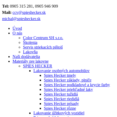
Tel:
0905 315 281, 0905 946 909
Mail:
ccv@spieshecker.sk
michal@spieshecker.sk
Úvod
O nás
Color Centrum SH s.r.o.
Školenia
Servis striekacích pištolí
Lakovňa
Naši dodávatelia
Materiály pre lakovne
SPIES HECKER
Lakovanie osobných automobilov
Spies Hecker tmely
Spies Hecker základy, plniče
Spies Hecker podkladové a krycie farby
Spies Hecker priehľadné laky
Spies Hecker tužidlá
Spies Hecker riedidlá
Spies Hecker prísady
Spies Hecker rôzne
Lakovanie úžitkových vozidiel