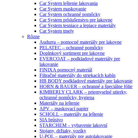
Car System leštenie lakovania
Car System maskovanie
Car System ochranné pomôcky
Car System príslušenstvo pre lakovne
Car System tesniace a lepiace materiály
Car System tmely
Rôzne
Audurra – pomocné materiály pre lakovne
PELATEC – ochranné pomôcky
Doplnkový sortiment pre lakovne
EVERCOAT – podkladové materiály pre
lakovanie
FINIXA pomocný materiál
Filtračné materiály do striekacích kabín
HB BODY podkladové materiály pre lakovanie
HORN & BAUER – ochranné a špeciálne fólie
KIMBERLY CLARK – priemyselné utierky,
ochranné pomôcky, hygiena
Materiály na leštenie
APV – maskovací papier
SCHOLL – materiály na leštenie
SIA brúsivo
STARCHEM – vybavenie lakovní
Stojany, držiaky, vozíky
U-POL – materiály pre autolakovanie