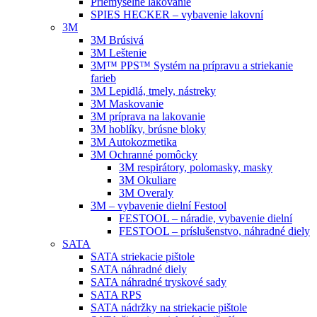
Priemyselné lakovanie
SPIES HECKER – vybavenie lakovní
3M
3M Brúsivá
3M Leštenie
3M™ PPS™ Systém na prípravu a striekanie
farieb
3M Lepidlá, tmely, nástreky
3M Maskovanie
3M príprava na lakovanie
3M hoblíky, brúsne bloky
3M Autokozmetika
3M Ochranné pomôcky
3M respirátory, polomasky, masky
3M Okuliare
3M Overaly
3M – vybavenie dielní Festool
FESTOOL – náradie, vybavenie dielní
FESTOOL – príslušenstvo, náhradné diely
SATA
SATA striekacie pištole
SATA náhradné diely
SATA náhradné tryskové sady
SATA RPS
SATA nádržky na striekacie pištole