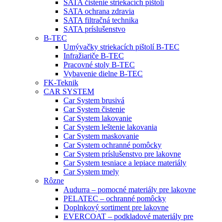
SATA čistenie striekacích pištolí
SATA ochrana zdravia
SATA filtračná technika
SATA príslušenstvo
B-TEC
Umývačky striekacích pištolí B-TEC
Infražiariče B-TEC
Pracovné stoly B-TEC
Vybavenie dielne B-TEC
FK-Teknik
CAR SYSTEM
Car System brusivá
Car System čistenie
Car System lakovanie
Car System leštenie lakovania
Car System maskovanie
Car System ochranné pomôcky
Car System príslušenstvo pre lakovne
Car System tesniace a lepiace materiály
Car System tmely
Rôzne
Audurra – pomocné materiály pre lakovne
PELATEC – ochranné pomôcky
Doplnkový sortiment pre lakovne
EVERCOAT – podkladové materiály pre