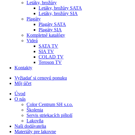
Letáky, brožúry
Letáky, brožúry SATA
Letáky, brožúry SIA
Plagáty
Plagáty SATA
Plagáty SIA
Kompletné katalógy
Videá
SATA TV
SIA TV
COLAD TV
Teroson TV
Kontakty
Vyžiadať si cenovú ponuku
Môj účet
Úvod
O nás
Color Centrum SH s.r.o.
Školenia
Servis striekacích pištolí
Lakovňa
Naši dodávatelia
Materiály pre lakovne