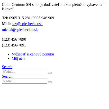
Color Centrum SH s.r.o. je dodávateľom kompletného vybavenia
lakovní
Tel:
0905 315 281, 0905 946 909
Mail:
ccv@spieshecker.sk
michal@spieshecker.sk
(123) 456-7890
(123) 456-7891
Vyžiadať si cenovú ponuku
Môj účet
Search
Search