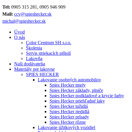
Tel:
0905 315 281, 0905 946 909
Mail:
ccv@spieshecker.sk
michal@spieshecker.sk
Úvod
O nás
Color Centrum SH s.r.o.
Školenia
Servis striekacích pištolí
Lakovňa
Naši dodávatelia
Materiály pre lakovne
SPIES HECKER
Lakovanie osobných automobilov
Spies Hecker tmely
Spies Hecker základy, plniče
Spies Hecker podkladové a krycie farby
Spies Hecker priehľadné laky
Spies Hecker tužidlá
Spies Hecker riedidlá
Spies Hecker prísady
Spies Hecker rôzne
Lakovanie úžitkových vozidiel