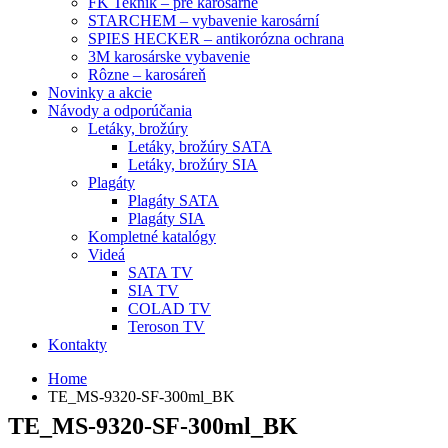
FK Teknik – pre karosárne
STARCHEM – vybavenie karosární
SPIES HECKER – antikorózna ochrana
3M karosárske vybavenie
Rôzne – karosáreň
Novinky a akcie
Návody a odporúčania
Letáky, brožúry
Letáky, brožúry SATA
Letáky, brožúry SIA
Plagáty
Plagáty SATA
Plagáty SIA
Kompletné katalógy
Videá
SATA TV
SIA TV
COLAD TV
Teroson TV
Kontakty
Home
TE_MS-9320-SF-300ml_BK
TE_MS-9320-SF-300ml_BK