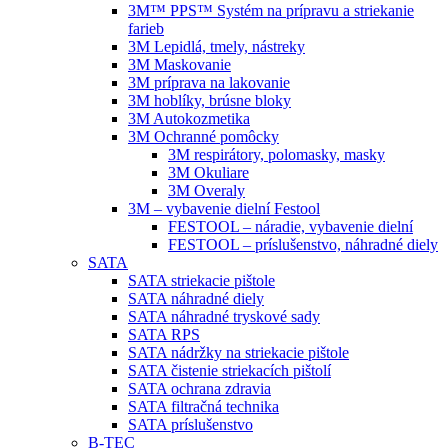
3M™ PPS™ Systém na prípravu a striekanie
farieb
3M Lepidlá, tmely, nástreky
3M Maskovanie
3M príprava na lakovanie
3M hoblíky, brúsne bloky
3M Autokozmetika
3M Ochranné pomôcky
3M respirátory, polomasky, masky
3M Okuliare
3M Overaly
3M – vybavenie dielní Festool
FESTOOL – náradie, vybavenie dielní
FESTOOL – príslušenstvo, náhradné diely
SATA
SATA striekacie pištole
SATA náhradné diely
SATA náhradné tryskové sady
SATA RPS
SATA nádržky na striekacie pištole
SATA čistenie striekacích pištolí
SATA ochrana zdravia
SATA filtračná technika
SATA príslušenstvo
B-TEC