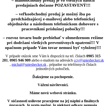
– maloobchodný predaj je vo všetkých našich
predajniach dočasne POZASTAVENÝ!!!
– veľkoobchodný predaj je možný iba po
predchádzajúcej e-mailovej alebo telefonickej
objednávke a následnom telefonickom dohovore s
pracovníkmi príslušnej pobočky!!!
– rozvoz tovaru bude prebiehať v obmedzenom režime
pri dodržaní všetkých preventívnych opatrení!!! V
opačnom prípade Vám tovar nemusí byť vyložený!!!
V prípade otázok sme Vám k dispozícii na tel. číslach
0905 315
281
,
0905 946 909
alebo e-mailom na adresách
ccv@spieshecker.sk
,
michal@spieshecker.sk
, prípadne na telefónnych číslach
jednotlivých pobočiek.
Ďakujeme za pochopenie.
Vážení návštevníci.
Máme novú webovú stránku.
V súčasnosti usilovne pracujeme na jej náplni a finálnych
úpravách.
Je preto možné, že niektoré odkazy nemusia