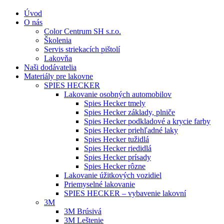
Úvod
O nás
Color Centrum SH s.r.o.
Školenia
Servis striekacích pištolí
Lakovňa
Naši dodávatelia
Materiály pre lakovne
SPIES HECKER
Lakovanie osobných automobilov
Spies Hecker tmely
Spies Hecker základy, plniče
Spies Hecker podkladové a krycie farby
Spies Hecker priehľadné laky
Spies Hecker tužidlá
Spies Hecker riedidlá
Spies Hecker prísady
Spies Hecker rôzne
Lakovanie úžitkových vozidiel
Priemyselné lakovanie
SPIES HECKER – vybavenie lakovní
3M
3M Brúsivá
3M Leštenie