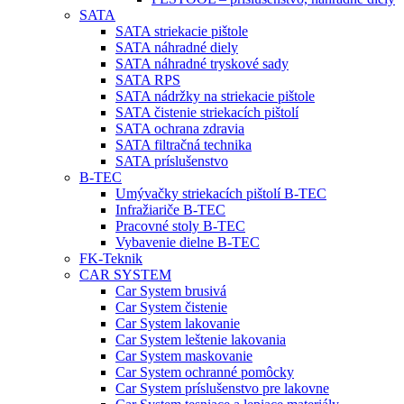
SATA
SATA striekacie pištole
SATA náhradné diely
SATA náhradné tryskové sady
SATA RPS
SATA nádržky na striekacie pištole
SATA čistenie striekacích pištolí
SATA ochrana zdravia
SATA filtračná technika
SATA príslušenstvo
B-TEC
Umývačky striekacích pištolí B-TEC
Infražiariče B-TEC
Pracovné stoly B-TEC
Vybavenie dielne B-TEC
FK-Teknik
CAR SYSTEM
Car System brusivá
Car System čistenie
Car System lakovanie
Car System leštenie lakovania
Car System maskovanie
Car System ochranné pomôcky
Car System príslušenstvo pre lakovne