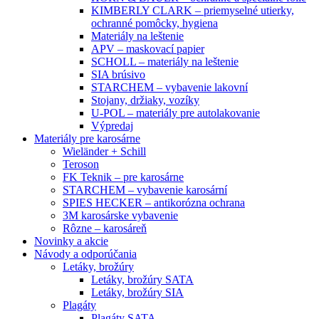
KIMBERLY CLARK – priemyselné utierky,
ochranné pomôcky, hygiena
Materiály na leštenie
APV – maskovací papier
SCHOLL – materiály na leštenie
SIA brúsivo
STARCHEM – vybavenie lakovní
Stojany, držiaky, vozíky
U-POL – materiály pre autolakovanie
Výpredaj
Materiály pre karosárne
Wieländer + Schill
Teroson
FK Teknik – pre karosárne
STARCHEM – vybavenie karosární
SPIES HECKER – antikorózna ochrana
3M karosárske vybavenie
Rôzne – karosáreň
Novinky a akcie
Návody a odporúčania
Letáky, brožúry
Letáky, brožúry SATA
Letáky, brožúry SIA
Plagáty
Plagáty SATA