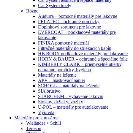
Car System tesniace a lepiace materiály
Car System tmely
Rôzne
Audurra – pomocné materiály pre lakovne
PELATEC – ochranné pomôcky
Doplnkový sortiment pre lakovne
EVERCOAT – podkladové materiály pre
lakovanie
FINIXA pomocný materiál
Filtračné materiály do striekacích kabín
HB BODY podkladové materiály pre lakovanie
HORN & BAUER – ochranné a špeciálne fólie
KIMBERLY CLARK – priemyselné utierky,
ochranné pomôcky, hygiena
Materiály na leštenie
APV – maskovací papier
SCHOLL – materiály na leštenie
SIA brúsivo
STARCHEM – vybavenie lakovní
Stojany, držiaky, vozíky
U-POL – materiály pre autolakovanie
Výpredaj
Materiály pre karosárne
Wieländer + Schill
Teroson