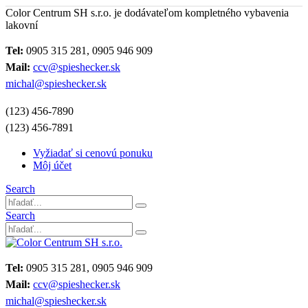
Color Centrum SH s.r.o. je dodávateľom kompletného vybavenia
lakovní
Tel:
0905 315 281, 0905 946 909
Mail:
ccv@spieshecker.sk
michal@spieshecker.sk
(123) 456-7890
(123) 456-7891
Vyžiadať si cenovú ponuku
Môj účet
Search
Search
Tel:
0905 315 281, 0905 946 909
Mail:
ccv@spieshecker.sk
michal@spieshecker.sk