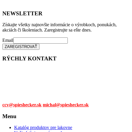
NEWSLETTER
Získajte všetky najnovšie informácie o výrobkoch, ponukách,
akciách či školeniach. Zaregistrujte sa ešte dnes.
Email
RÝCHLY KONTAKT
Tel. čísla:
0905 315 281,
0908 790 630
Mail:
ccv@spieshecker.sk
michal@spieshecker.sk
Menu
Katalóg produktov pre lakovne