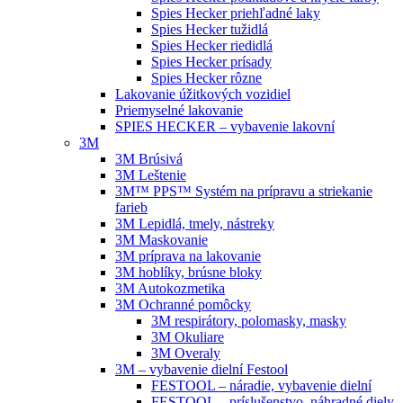
Spies Hecker priehľadné laky
Spies Hecker tužidlá
Spies Hecker riedidlá
Spies Hecker prísady
Spies Hecker rôzne
Lakovanie úžitkových vozidiel
Priemyselné lakovanie
SPIES HECKER – vybavenie lakovní
3M
3M Brúsivá
3M Leštenie
3M™ PPS™ Systém na prípravu a striekanie
farieb
3M Lepidlá, tmely, nástreky
3M Maskovanie
3M príprava na lakovanie
3M hoblíky, brúsne bloky
3M Autokozmetika
3M Ochranné pomôcky
3M respirátory, polomasky, masky
3M Okuliare
3M Overaly
3M – vybavenie dielní Festool
FESTOOL – náradie, vybavenie dielní
FESTOOL – príslušenstvo, náhradné diely