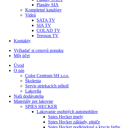
Plagáty SIA
Kompletné katalógy
Videá
SATA TV
SIA TV
COLAD TV
Teroson TV
Kontakty
Vyžiadať si cenovú ponuku
Môj účet
Úvod
O nás
Color Centrum SH s.r.o.
Školenia
Servis striekacích pištolí
Lakovňa
Naši dodávatelia
Materiály pre lakovne
SPIES HECKER
Lakovanie osobných automobilov
Spies Hecker tmely
Spies Hecker základy, plniče
Spies Hecker podkladové a krycie farby