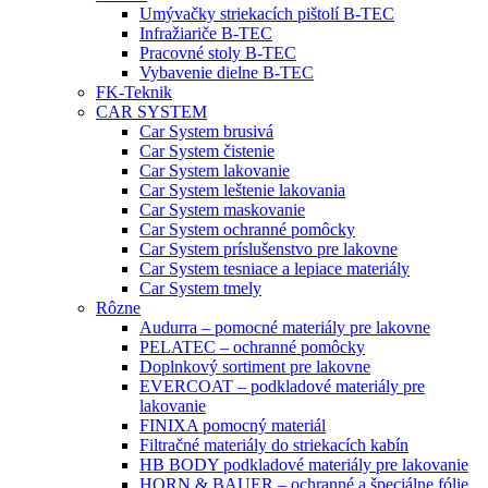
Umývačky striekacích pištolí B-TEC
Infražiariče B-TEC
Pracovné stoly B-TEC
Vybavenie dielne B-TEC
FK-Teknik
CAR SYSTEM
Car System brusivá
Car System čistenie
Car System lakovanie
Car System leštenie lakovania
Car System maskovanie
Car System ochranné pomôcky
Car System príslušenstvo pre lakovne
Car System tesniace a lepiace materiály
Car System tmely
Rôzne
Audurra – pomocné materiály pre lakovne
PELATEC – ochranné pomôcky
Doplnkový sortiment pre lakovne
EVERCOAT – podkladové materiály pre
lakovanie
FINIXA pomocný materiál
Filtračné materiály do striekacích kabín
HB BODY podkladové materiály pre lakovanie
HORN & BAUER – ochranné a špeciálne fólie