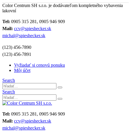
Color Centrum SH s.r.o. je dodávateľom kompletného vybavenia
lakovní
Tel:
0905 315 281, 0905 946 909
Mail:
ccv@spieshecker.sk
michal@spieshecker.sk
(123) 456-7890
(123) 456-7891
Vyžiadať si cenovú ponuku
Môj účet
Search
Search
Tel:
0905 315 281, 0905 946 909
Mail:
ccv@spieshecker.sk
michal@spieshecker.sk