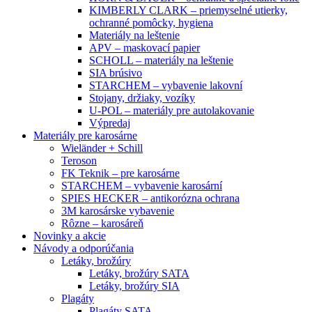
KIMBERLY CLARK – priemyselné utierky,
ochranné pomôcky, hygiena
Materiály na leštenie
APV – maskovací papier
SCHOLL – materiály na leštenie
SIA brúsivo
STARCHEM – vybavenie lakovní
Stojany, držiaky, vozíky
U-POL – materiály pre autolakovanie
Výpredaj
Materiály pre karosárne
Wieländer + Schill
Teroson
FK Teknik – pre karosárne
STARCHEM – vybavenie karosární
SPIES HECKER – antikorózna ochrana
3M karosárske vybavenie
Rôzne – karosáreň
Novinky a akcie
Návody a odporúčania
Letáky, brožúry
Letáky, brožúry SATA
Letáky, brožúry SIA
Plagáty
Plagáty SATA