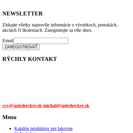
NEWSLETTER
Získajte všetky najnovšie informácie o výrobkoch, ponukách,
akciách či školeniach. Zaregistrujte sa ešte dnes.
Email
RÝCHLY KONTAKT
Tel. čísla:
0905 315 281,
0908 790 630
Mail:
ccv@spieshecker.sk
michal@spieshecker.sk
Menu
Katalóg produktov pre lakovne