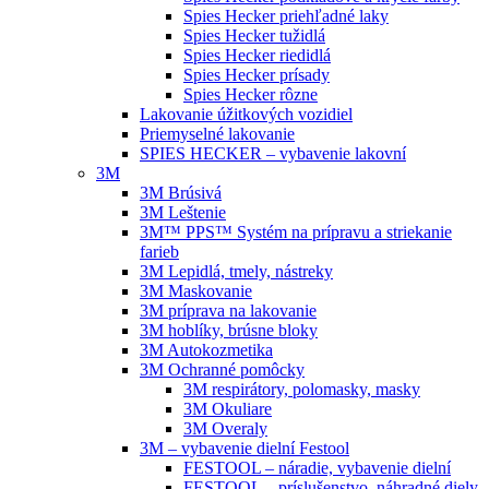
Spies Hecker priehľadné laky
Spies Hecker tužidlá
Spies Hecker riedidlá
Spies Hecker prísady
Spies Hecker rôzne
Lakovanie úžitkových vozidiel
Priemyselné lakovanie
SPIES HECKER – vybavenie lakovní
3M
3M Brúsivá
3M Leštenie
3M™ PPS™ Systém na prípravu a striekanie
farieb
3M Lepidlá, tmely, nástreky
3M Maskovanie
3M príprava na lakovanie
3M hoblíky, brúsne bloky
3M Autokozmetika
3M Ochranné pomôcky
3M respirátory, polomasky, masky
3M Okuliare
3M Overaly
3M – vybavenie dielní Festool
FESTOOL – náradie, vybavenie dielní
FESTOOL – príslušenstvo, náhradné diely