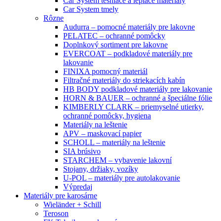
Car System tesniace a lepiace materiály
Car System tmely
Rôzne
Audurra – pomocné materiály pre lakovne
PELATEC – ochranné pomôcky
Doplnkový sortiment pre lakovne
EVERCOAT – podkladové materiály pre
lakovanie
FINIXA pomocný materiál
Filtračné materiály do striekacích kabín
HB BODY podkladové materiály pre lakovanie
HORN & BAUER – ochranné a špeciálne fólie
KIMBERLY CLARK – priemyselné utierky,
ochranné pomôcky, hygiena
Materiály na leštenie
APV – maskovací papier
SCHOLL – materiály na leštenie
SIA brúsivo
STARCHEM – vybavenie lakovní
Stojany, držiaky, vozíky
U-POL – materiály pre autolakovanie
Výpredaj
Materiály pre karosárne
Wieländer + Schill
Teroson