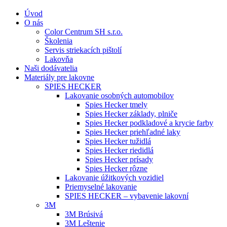
Úvod
O nás
Color Centrum SH s.r.o.
Školenia
Servis striekacích pištolí
Lakovňa
Naši dodávatelia
Materiály pre lakovne
SPIES HECKER
Lakovanie osobných automobilov
Spies Hecker tmely
Spies Hecker základy, plniče
Spies Hecker podkladové a krycie farby
Spies Hecker priehľadné laky
Spies Hecker tužidlá
Spies Hecker riedidlá
Spies Hecker prísady
Spies Hecker rôzne
Lakovanie úžitkových vozidiel
Priemyselné lakovanie
SPIES HECKER – vybavenie lakovní
3M
3M Brúsivá
3M Leštenie