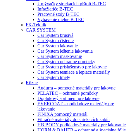
Umývačky striekacích pištolí B-TEC
Infražiariče B-TEC
Pracovné stoly B-TEC
Vybavenie dielne B-TEC
FK-Teknik
CAR SYSTEM
Car System brusivá
Car System čistenie
Car System lakovanie
Car System leštenie lakovania
Car System maskovanie
Car System ochranné pomôcky
Car System príslušenstvo pre lakovne
Car System tesniace a lepiace materiály
Car System tmely
Rôzne
Audurra – pomocné materiály pre lakovne
PELATEC – ochranné pomôcky
Doplnkový sortiment pre lakovne
EVERCOAT – podkladové materiály pre
lakovanie
FINIXA pomocný materiál
Filtračné materiály do striekacích kabín
HB BODY podkladové materiály pre lakovanie
HORN & BAUER – ochranné a špeciálne fólie