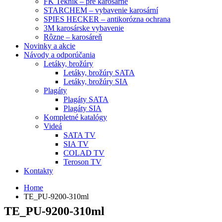
FK Teknik – pre karosárne
STARCHEM – vybavenie karosární
SPIES HECKER – antikorózna ochrana
3M karosárske vybavenie
Rôzne – karosáreň
Novinky a akcie
Návody a odporúčania
Letáky, brožúry
Letáky, brožúry SATA
Letáky, brožúry SIA
Plagáty
Plagáty SATA
Plagáty SIA
Kompletné katalógy
Videá
SATA TV
SIA TV
COLAD TV
Teroson TV
Kontakty
Home
TE_PU-9200-310ml
TE_PU-9200-310ml