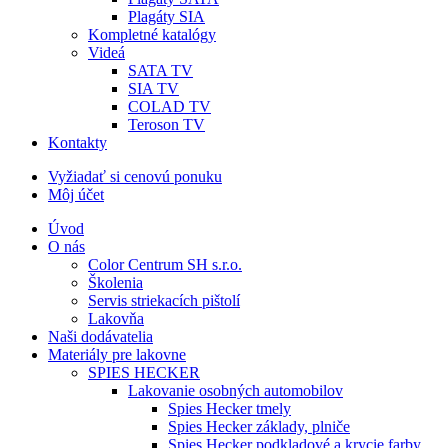
Plagáty SIA
Kompletné katalógy
Videá
SATA TV
SIA TV
COLAD TV
Teroson TV
Kontakty
Vyžiadať si cenovú ponuku
Môj účet
Úvod
O nás
Color Centrum SH s.r.o.
Školenia
Servis striekacích pištolí
Lakovňa
Naši dodávatelia
Materiály pre lakovne
SPIES HECKER
Lakovanie osobných automobilov
Spies Hecker tmely
Spies Hecker základy, plniče
Spies Hecker podkladové a krycie farby