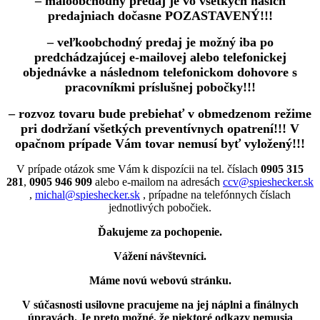
– maloobchodný predaj je vo všetkých našich
predajniach dočasne POZASTAVENÝ!!!
– veľkoobchodný predaj je možný iba po
predchádzajúcej e-mailovej alebo telefonickej
objednávke a následnom telefonickom dohovore s
pracovníkmi príslušnej pobočky!!!
– rozvoz tovaru bude prebiehať v obmedzenom režime
pri dodržaní všetkých preventívnych opatrení!!! V
opačnom prípade Vám tovar nemusí byť vyložený!!!
V prípade otázok sme Vám k dispozícii na tel. číslach
0905 315
281
,
0905 946 909
alebo e-mailom na adresách
ccv@spieshecker.sk
,
michal@spieshecker.sk
, prípadne na telefónnych číslach
jednotlivých pobočiek.
Ďakujeme za pochopenie.
Vážení návštevníci.
Máme novú webovú stránku.
V súčasnosti usilovne pracujeme na jej náplni a finálnych
úpravách.
Je preto možné, že niektoré odkazy nemusia