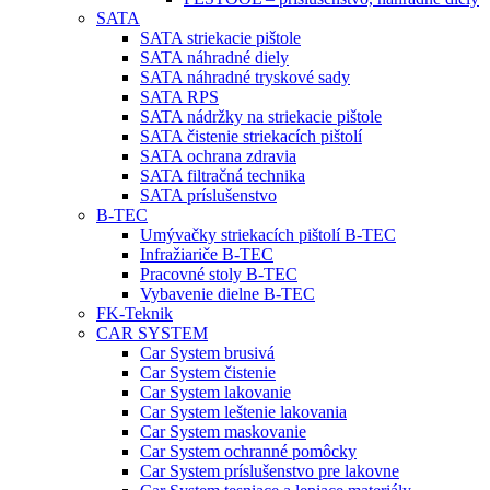
SATA
SATA striekacie pištole
SATA náhradné diely
SATA náhradné tryskové sady
SATA RPS
SATA nádržky na striekacie pištole
SATA čistenie striekacích pištolí
SATA ochrana zdravia
SATA filtračná technika
SATA príslušenstvo
B-TEC
Umývačky striekacích pištolí B-TEC
Infražiariče B-TEC
Pracovné stoly B-TEC
Vybavenie dielne B-TEC
FK-Teknik
CAR SYSTEM
Car System brusivá
Car System čistenie
Car System lakovanie
Car System leštenie lakovania
Car System maskovanie
Car System ochranné pomôcky
Car System príslušenstvo pre lakovne