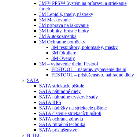
3M™ PPS™ Systém na prípravu a striekanie
farieb
3M Lepidlá, tmely, nástreky
3M Maskovanie
3M príprava na lakovanie
3M hoblíky, brúsne bloky
3M Autokozmetika
3M Ochranné pomôcky
3M respirátory, polomasky, masky
3M Okuliare
3M Overaly
3M – vybavenie dielní Festool
FESTOOL – náradie, vybavenie dielní
FESTOOL – príslušenstvo, náhradné diely
SATA
SATA striekacie pištole
SATA náhradné diely
SATA náhradné tryskové sady
SATA RPS
SATA nádržky na striekacie pištole
SATA čistenie striekacích pištolí
SATA ochrana zdravia
SATA filtračná technika
SATA príslušenstvo
B-TEC