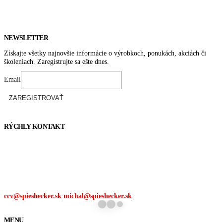
NEWSLETTER
Získajte všetky najnovšie informácie o výrobkoch, ponukách, akciách či
školeniach. Zaregistrujte sa ešte dnes.
Email
RÝCHLY KONTAKT
Tel. čísla:
0905 315 281,
0908 790 630
Mail:
ccv@spieshecker.sk
michal@spieshecker.sk
MENU