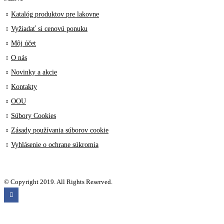
Katalóg produktov pre lakovne
Vyžiadať si cenovú ponuku
Môj účet
O nás
Novinky a akcie
Kontakty
OOU
Súbory Cookies
Zásady používania súborov cookie
Vyhlásenie o ochrane súkromia
© Copyright 2019. All Rights Reserved.