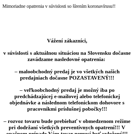
Mimoriadne opatrenia v súvislosti so šírením koronavírusu!!
Vážení zákazníci,
v súvislosti s aktuálnou situáciou na Slovensku dočasne
zavádzame nasledovné opatrenia:
– maloobchodný predaj je vo všetkých našich
predajniach dočasne POZASTAVENÝ!!!
– veľkoobchodný predaj je možný iba po
predchádzajúcej e-mailovej alebo telefonickej
objednávke a následnom telefonickom dohovore s
pracovníkmi príslušnej pobočky!!!
– rozvoz tovaru bude prebiehať v obmedzenom režime
pri dodržaní všetkých preventívnych opatrení!!! V
opačnom prípade Vám tovar nemusí byť vyložený!!!