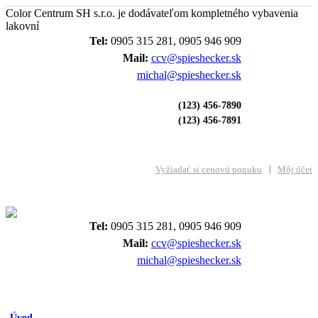
Color Centrum SH s.r.o. je dodávateľom kompletného vybavenia
lakovní
Tel:
0905 315 281, 0905 946 909
Mail:
ccv@spieshecker.sk
michal@spieshecker.sk
(123) 456-7890
(123) 456-7891
Vyžiadať si cenovú ponuku
Môj účet
Tel:
0905 315 281, 0905 946 909
Mail:
ccv@spieshecker.sk
michal@spieshecker.sk
Úvod