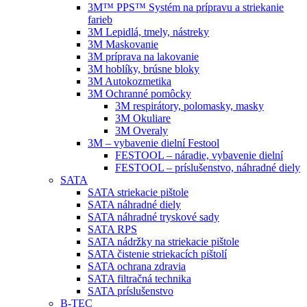
3M™ PPS™ Systém na prípravu a striekanie
farieb
3M Lepidlá, tmely, nástreky
3M Maskovanie
3M príprava na lakovanie
3M hoblíky, brúsne bloky
3M Autokozmetika
3M Ochranné pomôcky
3M respirátory, polomasky, masky
3M Okuliare
3M Overaly
3M – vybavenie dielní Festool
FESTOOL – náradie, vybavenie dielní
FESTOOL – príslušenstvo, náhradné diely
SATA
SATA striekacie pištole
SATA náhradné diely
SATA náhradné tryskové sady
SATA RPS
SATA nádržky na striekacie pištole
SATA čistenie striekacích pištolí
SATA ochrana zdravia
SATA filtračná technika
SATA príslušenstvo
B-TEC