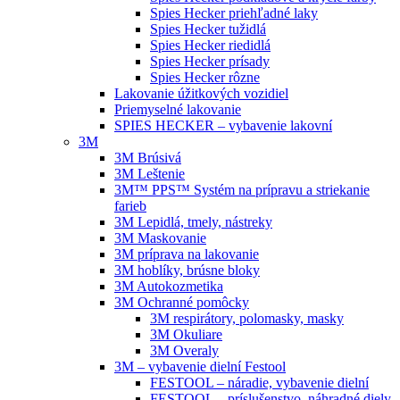
Spies Hecker priehľadné laky
Spies Hecker tužidlá
Spies Hecker riedidlá
Spies Hecker prísady
Spies Hecker rôzne
Lakovanie úžitkových vozidiel
Priemyselné lakovanie
SPIES HECKER – vybavenie lakovní
3M
3M Brúsivá
3M Leštenie
3M™ PPS™ Systém na prípravu a striekanie
farieb
3M Lepidlá, tmely, nástreky
3M Maskovanie
3M príprava na lakovanie
3M hoblíky, brúsne bloky
3M Autokozmetika
3M Ochranné pomôcky
3M respirátory, polomasky, masky
3M Okuliare
3M Overaly
3M – vybavenie dielní Festool
FESTOOL – náradie, vybavenie dielní
FESTOOL – príslušenstvo, náhradné diely