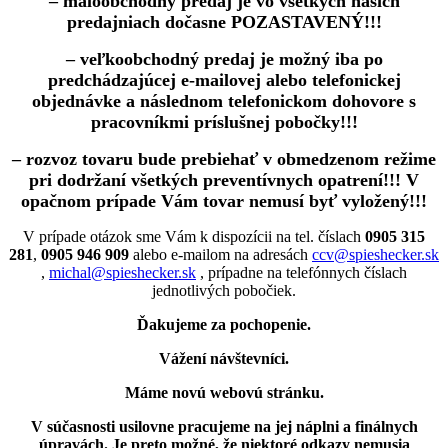
– maloobchodný predaj je vo všetkých našich
predajniach dočasne POZASTAVENÝ!!!
– veľkoobchodný predaj je možný iba po
predchádzajúcej e-mailovej alebo telefonickej
objednávke a následnom telefonickom dohovore s
pracovníkmi príslušnej pobočky!!!
– rozvoz tovaru bude prebiehať v obmedzenom režime
pri dodržaní všetkých preventívnych opatrení!!! V
opačnom prípade Vám tovar nemusí byť vyložený!!!
V prípade otázok sme Vám k dispozícii na tel. číslach
0905 315
281
,
0905 946 909
alebo e-mailom na adresách
ccv@spieshecker.sk
,
michal@spieshecker.sk
, prípadne na telefónnych číslach
jednotlivých pobočiek.
Ďakujeme za pochopenie.
Vážení návštevníci.
Máme novú webovú stránku.
V súčasnosti usilovne pracujeme na jej náplni a finálnych
úpravách.
Je preto možné, že niektoré odkazy nemusia