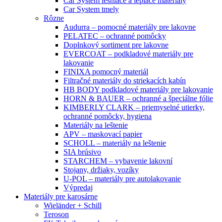
Car System tesniace a lepiace materiály
Car System tmely
Rôzne
Audurra – pomocné materiály pre lakovne
PELATEC – ochranné pomôcky
Doplnkový sortiment pre lakovne
EVERCOAT – podkladové materiály pre
lakovanie
FINIXA pomocný materiál
Filtračné materiály do striekacích kabín
HB BODY podkladové materiály pre lakovanie
HORN & BAUER – ochranné a špeciálne fólie
KIMBERLY CLARK – priemyselné utierky,
ochranné pomôcky, hygiena
Materiály na leštenie
APV – maskovací papier
SCHOLL – materiály na leštenie
SIA brúsivo
STARCHEM – vybavenie lakovní
Stojany, držiaky, vozíky
U-POL – materiály pre autolakovanie
Výpredaj
Materiály pre karosárne
Wieländer + Schill
Teroson