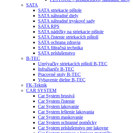
SATA
SATA striekacie pištole
SATA náhradné diely
SATA náhradné tryskové sady
SATA RPS
SATA nádržky na striekacie pištole
SATA čistenie striekacích pištolí
SATA ochrana zdravia
SATA filtračná technika
SATA príslušenstvo
B-TEC
Umývačky striekacích pištolí B-TEC
Infražiariče B-TEC
Pracovné stoly B-TEC
Vybavenie dielne B-TEC
FK-Teknik
CAR SYSTEM
Car System brusivá
Car System čistenie
Car System lakovanie
Car System leštenie lakovania
Car System maskovanie
Car System ochranné pomôcky
Car System príslušenstvo pre lakovne