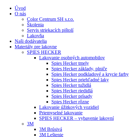
Úvod
O nás
Color Centrum SH s.r.o.
Školenia
Servis striekacích pištolí
Lakovňa
Naši dodávatelia
Materiály pre lakovne
SPIES HECKER
Lakovanie osobných automobilov
Spies Hecker tmely
Spies Hecker základy, plniče
Spies Hecker podkladové a krycie farby
Spies Hecker priehľadné laky
Spies Hecker tužidlá
Spies Hecker riedidlá
Spies Hecker prísady
Spies Hecker rôzne
Lakovanie úžitkových vozidiel
Priemyselné lakovanie
SPIES HECKER – vybavenie lakovní
3M
3M Brúsivá
3M Leštenie