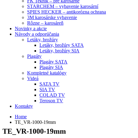
FK Teknik – pre karosárne
STARCHEM – vybavenie karosární
SPIES HECKER – antikorózna ochrana
3M karosárske vybavenie
Rôzne – karosáreň
Novinky a akcie
Návody a odporúčania
Letáky, brožúry
Letáky, brožúry SATA
Letáky, brožúry SIA
Plagáty
Plagáty SATA
Plagáty SIA
Kompletné katalógy
Videá
SATA TV
SIA TV
COLAD TV
Teroson TV
Kontakty
Home
TE_VR-1000-19mm
TE_VR-1000-19mm