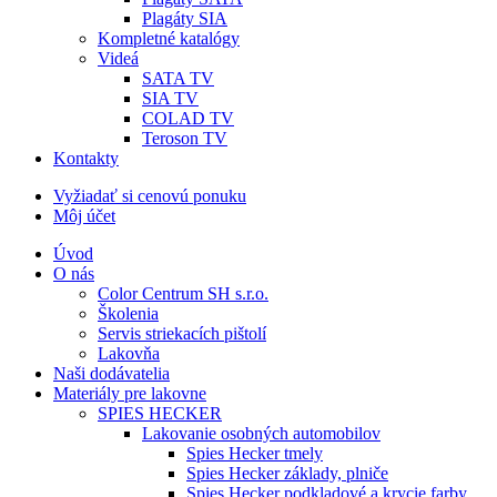
Plagáty SIA
Kompletné katalógy
Videá
SATA TV
SIA TV
COLAD TV
Teroson TV
Kontakty
Vyžiadať si cenovú ponuku
Môj účet
Úvod
O nás
Color Centrum SH s.r.o.
Školenia
Servis striekacích pištolí
Lakovňa
Naši dodávatelia
Materiály pre lakovne
SPIES HECKER
Lakovanie osobných automobilov
Spies Hecker tmely
Spies Hecker základy, plniče
Spies Hecker podkladové a krycie farby