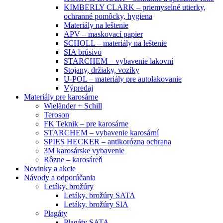
KIMBERLY CLARK – priemyselné utierky,
ochranné pomôcky, hygiena
Materiály na leštenie
APV – maskovací papier
SCHOLL – materiály na leštenie
SIA brúsivo
STARCHEM – vybavenie lakovní
Stojany, držiaky, vozíky
U-POL – materiály pre autolakovanie
Výpredaj
Materiály pre karosárne
Wieländer + Schill
Teroson
FK Teknik – pre karosárne
STARCHEM – vybavenie karosární
SPIES HECKER – antikorózna ochrana
3M karosárske vybavenie
Rôzne – karosáreň
Novinky a akcie
Návody a odporúčania
Letáky, brožúry
Letáky, brožúry SATA
Letáky, brožúry SIA
Plagáty
Plagáty SATA