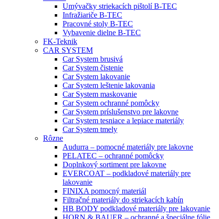
Umývačky striekacích pištolí B-TEC
Infražiariče B-TEC
Pracovné stoly B-TEC
Vybavenie dielne B-TEC
FK-Teknik
CAR SYSTEM
Car System brusivá
Car System čistenie
Car System lakovanie
Car System leštenie lakovania
Car System maskovanie
Car System ochranné pomôcky
Car System príslušenstvo pre lakovne
Car System tesniace a lepiace materiály
Car System tmely
Rôzne
Audurra – pomocné materiály pre lakovne
PELATEC – ochranné pomôcky
Doplnkový sortiment pre lakovne
EVERCOAT – podkladové materiály pre
lakovanie
FINIXA pomocný materiál
Filtračné materiály do striekacích kabín
HB BODY podkladové materiály pre lakovanie
HORN & BAUER – ochranné a špeciálne fólie