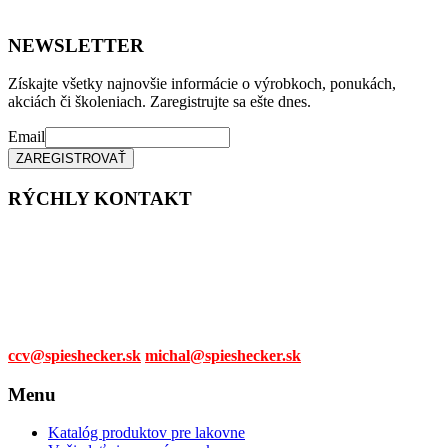
NEWSLETTER
Získajte všetky najnovšie informácie o výrobkoch, ponukách,
akciách či školeniach. Zaregistrujte sa ešte dnes.
Email
RÝCHLY KONTAKT
Tel. čísla:
0905 315 281,
0908 790 630
Mail:
ccv@spieshecker.sk
michal@spieshecker.sk
Menu
Katalóg produktov pre lakovne