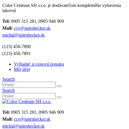
Color Centrum SH s.r.o. je dodávateľom kompletného vybavenia
lakovní
Tel:
0905 315 281, 0905 946 909
Mail:
ccv@spieshecker.sk
michal@spieshecker.sk
(123) 456-7890
(123) 456-7891
Vyžiadať si cenovú ponuku
Môj účet
Search
Search
Tel:
0905 315 281, 0905 946 909
Mail:
ccv@spieshecker.sk
michal@spieshecker.sk