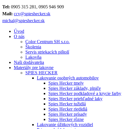
Tel:
0905 315 281, 0905 946 909
Mail:
ccv@spieshecker.sk
michal@spieshecker.sk
Úvod
O nás
Color Centrum SH s.r.o.
Školenia
Servis striekacích pištolí
Lakovňa
Naši dodávatelia
Materiály pre lakovne
SPIES HECKER
Lakovanie osobných automobilov
Spies Hecker tmely
Spies Hecker základy, plniče
Spies Hecker podkladové a krycie farby
Spies Hecker priehľadné laky
Spies Hecker tužidlá
Spies Hecker riedidlá
Spies Hecker prísady
Spies Hecker rôzne
Lakovanie úžitkových vozidiel