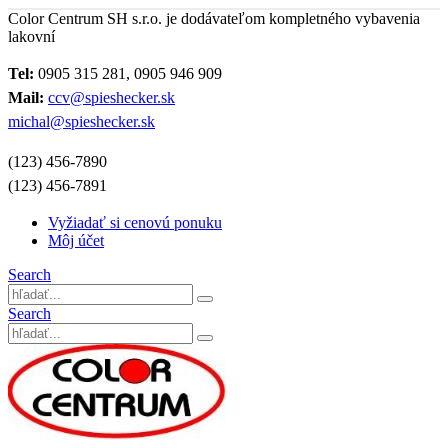
Color Centrum SH s.r.o. je dodávateľom kompletného vybavenia
lakovní
Tel:
0905 315 281, 0905 946 909
Mail:
ccv@spieshecker.sk
michal@spieshecker.sk
(123) 456-7890
(123) 456-7891
Vyžiadať si cenovú ponuku
Môj účet
Search
Search