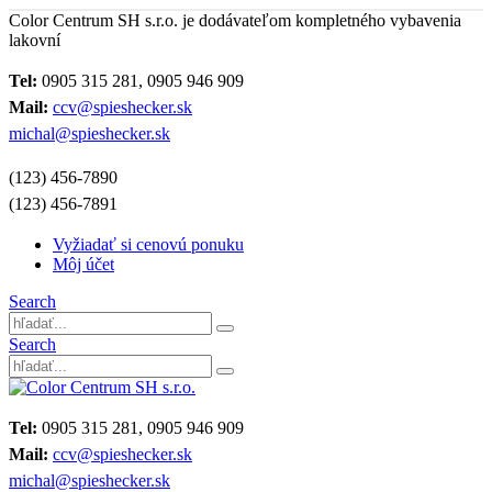
Color Centrum SH s.r.o. je dodávateľom kompletného vybavenia
lakovní
Tel:
0905 315 281, 0905 946 909
Mail:
ccv@spieshecker.sk
michal@spieshecker.sk
(123) 456-7890
(123) 456-7891
Vyžiadať si cenovú ponuku
Môj účet
Search
Search
Tel:
0905 315 281, 0905 946 909
Mail:
ccv@spieshecker.sk
michal@spieshecker.sk