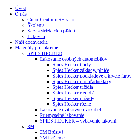
Úvod
O nás
Color Centrum SH s.r.o.
Školenia
Servis striekacích pištolí
Lakovňa
Naši dodávatelia
Materiály pre lakovne
SPIES HECKER
Lakovanie osobných automobilov
Spies Hecker tmely
Spies Hecker základy, plniče
Spies Hecker podkladové a krycie farby
Spies Hecker priehľadné laky
Spies Hecker tužidlá
Spies Hecker riedidlá
Spies Hecker prísady
Spies Hecker rôzne
Lakovanie úžitkových vozidiel
Priemyselné lakovanie
SPIES HECKER – vybavenie lakovní
3M
3M Brúsivá
3M Leštenie