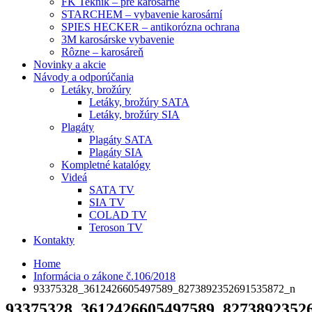
FK Teknik – pre karosárne
STARCHEM – vybavenie karosární
SPIES HECKER – antikorózna ochrana
3M karosárske vybavenie
Rôzne – karosáreň
Novinky a akcie
Návody a odporúčania
Letáky, brožúry
Letáky, brožúry SATA
Letáky, brožúry SIA
Plagáty
Plagáty SATA
Plagáty SIA
Kompletné katalógy
Videá
SATA TV
SIA TV
COLAD TV
Teroson TV
Kontakty
Home
Informácia o zákone č.106/2018
93375328_3612426605497589_8273892352691535872_n
93375328_3612426605497589_8273892352