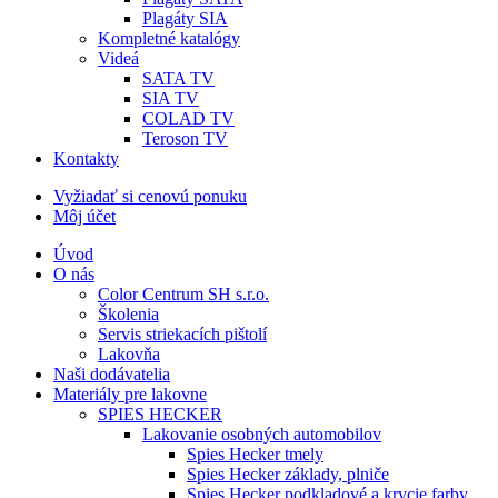
Plagáty SIA
Kompletné katalógy
Videá
SATA TV
SIA TV
COLAD TV
Teroson TV
Kontakty
Vyžiadať si cenovú ponuku
Môj účet
Úvod
O nás
Color Centrum SH s.r.o.
Školenia
Servis striekacích pištolí
Lakovňa
Naši dodávatelia
Materiály pre lakovne
SPIES HECKER
Lakovanie osobných automobilov
Spies Hecker tmely
Spies Hecker základy, plniče
Spies Hecker podkladové a krycie farby