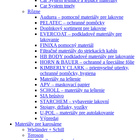
Car System tesniace a lepiace materiály
Car System tmely
Rôzne
Audurra – pomocné materiály pre lakovne
PELATEC – ochranné pomôcky
Doplnkový sortiment pre lakovne
EVERCOAT – podkladové materiály pre
lakovanie
FINIXA pomocný materiál
Filtračné materiály do striekacích kabín
HB BODY podkladové materiály pre lakovanie
HORN & BAUER – ochranné a špeciálne fólie
KIMBERLY CLARK – priemyselné utierky,
ochranné pomôcky, hygiena
Materiály na leštenie
APV – maskovací papier
SCHOLL – materiály na leštenie
SIA brúsivo
STARCHEM – vybavenie lakovní
Stojany, držiaky, vozíky
U-POL – materiály pre autolakovanie
Výpredaj
Materiály pre karosárne
Wieländer + Schill
Teroson