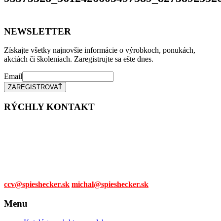
NEWSLETTER
Získajte všetky najnovšie informácie o výrobkoch, ponukách,
akciách či školeniach. Zaregistrujte sa ešte dnes.
Email
RÝCHLY KONTAKT
Tel. čísla:
0905 315 281,
0908 790 630
Mail:
ccv@spieshecker.sk
michal@spieshecker.sk
Menu