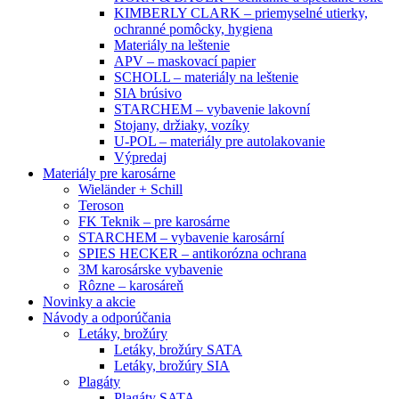
KIMBERLY CLARK – priemyselné utierky,
ochranné pomôcky, hygiena
Materiály na leštenie
APV – maskovací papier
SCHOLL – materiály na leštenie
SIA brúsivo
STARCHEM – vybavenie lakovní
Stojany, držiaky, vozíky
U-POL – materiály pre autolakovanie
Výpredaj
Materiály pre karosárne
Wieländer + Schill
Teroson
FK Teknik – pre karosárne
STARCHEM – vybavenie karosární
SPIES HECKER – antikorózna ochrana
3M karosárske vybavenie
Rôzne – karosáreň
Novinky a akcie
Návody a odporúčania
Letáky, brožúry
Letáky, brožúry SATA
Letáky, brožúry SIA
Plagáty
Plagáty SATA