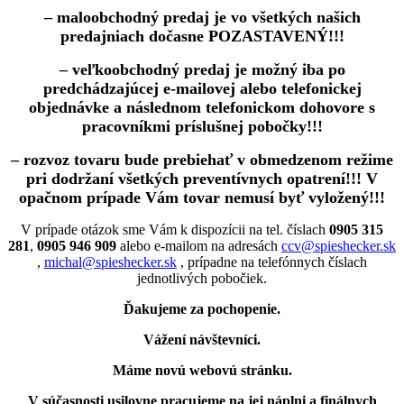
– maloobchodný predaj je vo všetkých našich
predajniach dočasne POZASTAVENÝ!!!
– veľkoobchodný predaj je možný iba po
predchádzajúcej e-mailovej alebo telefonickej
objednávke a následnom telefonickom dohovore s
pracovníkmi príslušnej pobočky!!!
– rozvoz tovaru bude prebiehať v obmedzenom režime
pri dodržaní všetkých preventívnych opatrení!!! V
opačnom prípade Vám tovar nemusí byť vyložený!!!
V prípade otázok sme Vám k dispozícii na tel. číslach
0905 315
281
,
0905 946 909
alebo e-mailom na adresách
ccv@spieshecker.sk
,
michal@spieshecker.sk
, prípadne na telefónnych číslach
jednotlivých pobočiek.
Ďakujeme za pochopenie.
Vážení návštevníci.
Máme novú webovú stránku.
V súčasnosti usilovne pracujeme na jej náplni a finálnych