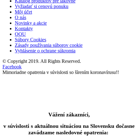
Katalóg produktov pre lakovne
Vyžiadať si cenovú ponuku
Môj účet
O nás
Novinky a akcie
Kontakty
OOU
Súbory Cookies
Zásady používania súborov cookie
Vyhlásenie o ochrane súkromia
© Copyright 2019. All Rights Reserved.
Facebook
Mimoriadne opatrenia v súvislosti so šírením koronavírusu!!
Vážení zákazníci,
v súvislosti s aktuálnou situáciou na Slovensku dočasne
zavádzame nasledovné opatrenia: