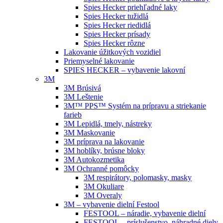
Spies Hecker priehľadné laky
Spies Hecker tužidlá
Spies Hecker riedidlá
Spies Hecker prísady
Spies Hecker rôzne
Lakovanie úžitkových vozidiel
Priemyselné lakovanie
SPIES HECKER – vybavenie lakovní
3M
3M Brúsivá
3M Leštenie
3M™ PPS™ Systém na prípravu a striekanie
farieb
3M Lepidlá, tmely, nástreky
3M Maskovanie
3M príprava na lakovanie
3M hoblíky, brúsne bloky
3M Autokozmetika
3M Ochranné pomôcky
3M respirátory, polomasky, masky
3M Okuliare
3M Overaly
3M – vybavenie dielní Festool
FESTOOL – náradie, vybavenie dielní
FESTOOL – príslušenstvo, náhradné diely