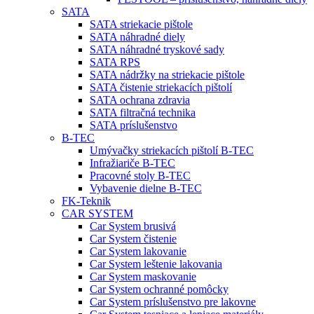
SATA
SATA striekacie pištole
SATA náhradné diely
SATA náhradné tryskové sady
SATA RPS
SATA nádržky na striekacie pištole
SATA čistenie striekacích pištolí
SATA ochrana zdravia
SATA filtračná technika
SATA príslušenstvo
B-TEC
Umývačky striekacích pištolí B-TEC
Infražiariče B-TEC
Pracovné stoly B-TEC
Vybavenie dielne B-TEC
FK-Teknik
CAR SYSTEM
Car System brusivá
Car System čistenie
Car System lakovanie
Car System leštenie lakovania
Car System maskovanie
Car System ochranné pomôcky
Car System príslušenstvo pre lakovne