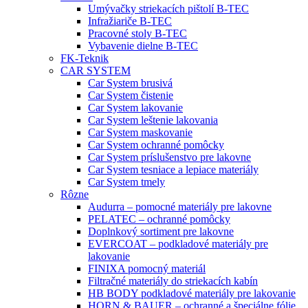
Umývačky striekacích pištolí B-TEC
Infražiariče B-TEC
Pracovné stoly B-TEC
Vybavenie dielne B-TEC
FK-Teknik
CAR SYSTEM
Car System brusivá
Car System čistenie
Car System lakovanie
Car System leštenie lakovania
Car System maskovanie
Car System ochranné pomôcky
Car System príslušenstvo pre lakovne
Car System tesniace a lepiace materiály
Car System tmely
Rôzne
Audurra – pomocné materiály pre lakovne
PELATEC – ochranné pomôcky
Doplnkový sortiment pre lakovne
EVERCOAT – podkladové materiály pre
lakovanie
FINIXA pomocný materiál
Filtračné materiály do striekacích kabín
HB BODY podkladové materiály pre lakovanie
HORN & BAUER – ochranné a špeciálne fólie