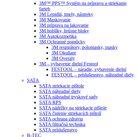
3M™ PPS™ Systém na prípravu a striekanie
farieb
3M Lepidlá, tmely, nástreky
3M Maskovanie
3M príprava na lakovanie
3M hoblíky, brúsne bloky
3M Autokozmetika
3M Ochranné pomôcky
3M respirátory, polomasky, masky
3M Okuliare
3M Overaly
3M – vybavenie dielní Festool
FESTOOL – náradie, vybavenie dielní
FESTOOL – príslušenstvo, náhradné diely
SATA
SATA striekacie pištole
SATA náhradné diely
SATA náhradné tryskové sady
SATA RPS
SATA nádržky na striekacie pištole
SATA čistenie striekacích pištolí
SATA ochrana zdravia
SATA filtračná technika
SATA príslušenstvo
B-TEC