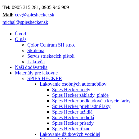
Tel:
0905 315 281, 0905 946 909
Mail:
ccv@spieshecker.sk
michal@spieshecker.sk
Úvod
O nás
Color Centrum SH s.r.o.
Školenia
Servis striekacích pištolí
Lakovňa
Naši dodávatelia
Materiály pre lakovne
SPIES HECKER
Lakovanie osobných automobilov
Spies Hecker tmely
Spies Hecker základy, plniče
Spies Hecker podkladové a krycie farby
Spies Hecker priehľadné laky
Spies Hecker tužidlá
Spies Hecker riedidlá
Spies Hecker prísady
Spies Hecker rôzne
Lakovanie úžitkových vozidiel