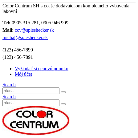
Color Centrum SH s.r.o. je dodávateľom kompletného vybavenia
lakovní
Tel:
0905 315 281, 0905 946 909
Mail:
ccv@spieshecker.sk
michal@spieshecker.sk
(123) 456-7890
(123) 456-7891
Vyžiadať si cenovú ponuku
Môj účet
Search
Search