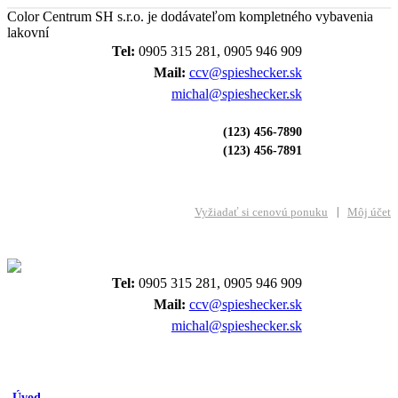
Color Centrum SH s.r.o. je dodávateľom kompletného vybavenia
lakovní
Tel:
0905 315 281, 0905 946 909
Mail:
ccv@spieshecker.sk
michal@spieshecker.sk
(123) 456-7890
(123) 456-7891
Vyžiadať si cenovú ponuku
Môj účet
Tel:
0905 315 281, 0905 946 909
Mail:
ccv@spieshecker.sk
michal@spieshecker.sk
Úvod