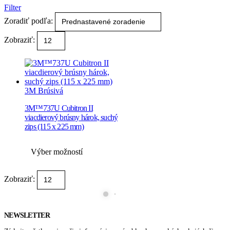
Filter
Zoradiť podľa:
Zobraziť:
3M Brúsivá
3M™737U Cubitron II
viacdierový brúsny hárok, suchý
zips (115 x 225 mm)
Tento
Výber možností
produkt
má
viacero
Zobraziť:
variantov.
Možnosti
si
môžete
NEWSLETTER
vybrať
na