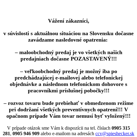
Vážení zákazníci,
v súvislosti s aktuálnou situáciou na Slovensku dočasne
zavádzame nasledovné opatrenia:
– maloobchodný predaj je vo všetkých našich
predajniach dočasne POZASTAVENÝ!!!
– veľkoobchodný predaj je možný iba po
predchádzajúcej e-mailovej alebo telefonickej
objednávke a následnom telefonickom dohovore s
pracovníkmi príslušnej pobočky!!!
– rozvoz tovaru bude prebiehať v obmedzenom režime
pri dodržaní všetkých preventívnych opatrení!!! V
opačnom prípade Vám tovar nemusí byť vyložený!!!
V prípade otázok sme Vám k dispozícii na tel. číslach
0905 315
281
,
0905 946 909
alebo e-mailom na adresách
ccv@spieshecker.sk