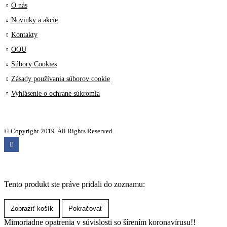
O nás
Novinky a akcie
Kontakty
OOU
Súbory Cookies
Zásady používania súborov cookie
Vyhlásenie o ochrane súkromia
© Copyright 2019. All Rights Reserved.
Tento produkt ste práve pridali do zoznamu:
Zobraziť košík
Pokračovať
Mimoriadne opatrenia v súvislosti so šírením koronavírusu!!