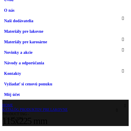
O nás
Naši dodávatelia
Materiály pre lakovne
Materiály pre karosárne
Novinky a akcie
Návody a odporúčania
Kontakty
Vyžiadať si cenovú ponuku
Môj účet
HOME
KATALÓG PRODUKTOV PRE LAKOVNE
PRODUCT TAG -
115x225 mm
115X225 MM