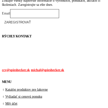
Získajte všetky najnovšie informácie o výrobkoch, ponukách, akciách či
stránke
školeniach. Zaregistrujte sa ešte dnes.
produktu.
Email
RÝCHLY KONTAKT
Tel. čísla:
0905 315 281,
0908 790 630
Mail:
ccv@spieshecker.sk
michal@spieshecker.sk
MENU
Katalóg produktov pre lakovne
Vyžiadať si cenovú ponuku
Môj účet