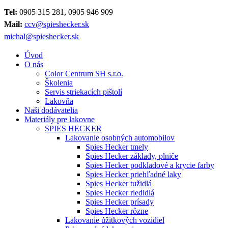
Tel:
0905 315 281, 0905 946 909
Mail:
ccv@spieshecker.sk
michal@spieshecker.sk
Úvod
O nás
Color Centrum SH s.r.o.
Školenia
Servis striekacích pištolí
Lakovňa
Naši dodávatelia
Materiály pre lakovne
SPIES HECKER
Lakovanie osobných automobilov
Spies Hecker tmely
Spies Hecker základy, plniče
Spies Hecker podkladové a krycie farby
Spies Hecker priehľadné laky
Spies Hecker tužidlá
Spies Hecker riedidlá
Spies Hecker prísady
Spies Hecker rôzne
Lakovanie úžitkových vozidiel