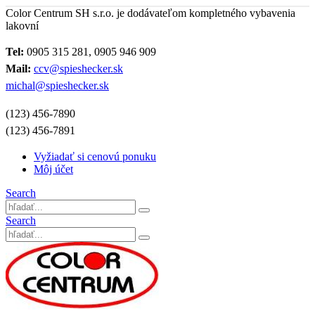
Color Centrum SH s.r.o. je dodávateľom kompletného vybavenia
lakovní
Tel:
0905 315 281, 0905 946 909
Mail:
ccv@spieshecker.sk
michal@spieshecker.sk
(123) 456-7890
(123) 456-7891
Vyžiadať si cenovú ponuku
Môj účet
Search
Search