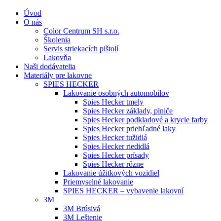
Úvod
O nás
Color Centrum SH s.r.o.
Školenia
Servis striekacích pištolí
Lakovňa
Naši dodávatelia
Materiály pre lakovne
SPIES HECKER
Lakovanie osobných automobilov
Spies Hecker tmely
Spies Hecker základy, plniče
Spies Hecker podkladové a krycie farby
Spies Hecker priehľadné laky
Spies Hecker tužidlá
Spies Hecker riedidlá
Spies Hecker prísady
Spies Hecker rôzne
Lakovanie úžitkových vozidiel
Priemyselné lakovanie
SPIES HECKER – vybavenie lakovní
3M
3M Brúsivá
3M Leštenie