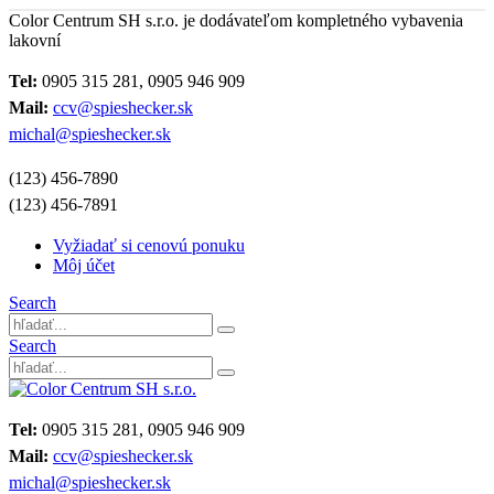
Color Centrum SH s.r.o. je dodávateľom kompletného vybavenia
lakovní
Tel:
0905 315 281, 0905 946 909
Mail:
ccv@spieshecker.sk
michal@spieshecker.sk
(123) 456-7890
(123) 456-7891
Vyžiadať si cenovú ponuku
Môj účet
Search
Search
Tel:
0905 315 281, 0905 946 909
Mail:
ccv@spieshecker.sk
michal@spieshecker.sk