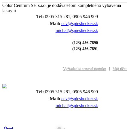
Color Centrum SH s.r.o. je dodávateľom kompletného vybavenia
lakovní
Tel:
0905 315 281, 0905 946 909
Mail:
ccv@spieshecker.sk
michal@spieshecker.sk
(123) 456-7890
(123) 456-7891
Vyžiadať si cenovú ponuku
Môj účet
Tel:
0905 315 281, 0905 946 909
Mail:
ccv@spieshecker.sk
michal@spieshecker.sk
Úvod