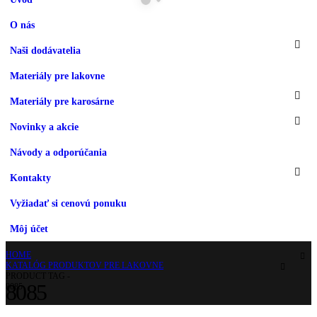
O nás
Naši dodávatelia
Materiály pre lakovne
Materiály pre karosárne
Novinky a akcie
Návody a odporúčania
Kontakty
Vyžiadať si cenovú ponuku
Môj účet
HOME
KATALÓG PRODUKTOV PRE LAKOVNE
PRODUCT TAG -
8085
8085