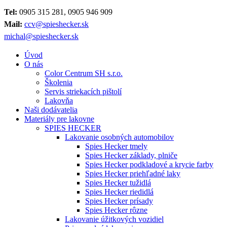
Tel:
0905 315 281, 0905 946 909
Mail:
ccv@spieshecker.sk
michal@spieshecker.sk
Úvod
O nás
Color Centrum SH s.r.o.
Školenia
Servis striekacích pištolí
Lakovňa
Naši dodávatelia
Materiály pre lakovne
SPIES HECKER
Lakovanie osobných automobilov
Spies Hecker tmely
Spies Hecker základy, plniče
Spies Hecker podkladové a krycie farby
Spies Hecker priehľadné laky
Spies Hecker tužidlá
Spies Hecker riedidlá
Spies Hecker prísady
Spies Hecker rôzne
Lakovanie úžitkových vozidiel