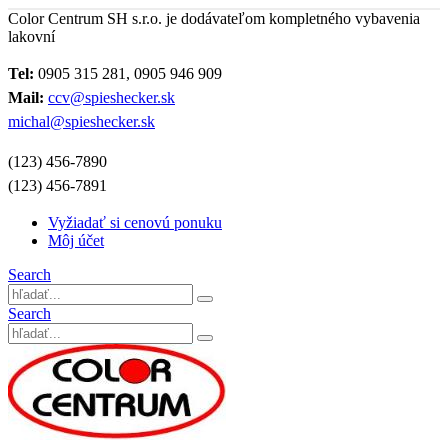
Color Centrum SH s.r.o. je dodávateľom kompletného vybavenia
lakovní
Tel:
0905 315 281, 0905 946 909
Mail:
ccv@spieshecker.sk
michal@spieshecker.sk
(123) 456-7890
(123) 456-7891
Vyžiadať si cenovú ponuku
Môj účet
Search
Search