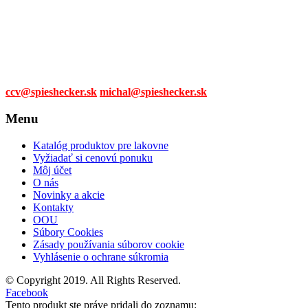
Tel. čísla:
0905 315 281,
0908 790 630
Mail:
ccv@spieshecker.sk
michal@spieshecker.sk
Menu
Katalóg produktov pre lakovne
Vyžiadať si cenovú ponuku
Môj účet
O nás
Novinky a akcie
Kontakty
OOU
Súbory Cookies
Zásady používania súborov cookie
Vyhlásenie o ochrane súkromia
© Copyright 2019. All Rights Reserved.
Facebook
Tento produkt ste práve pridali do zoznamu: