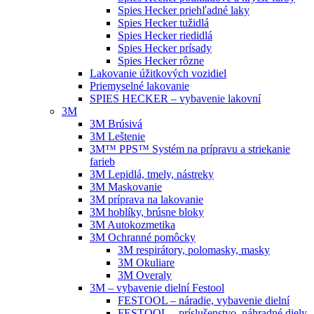
Spies Hecker priehľadné laky
Spies Hecker tužidlá
Spies Hecker riedidlá
Spies Hecker prísady
Spies Hecker rôzne
Lakovanie úžitkových vozidiel
Priemyselné lakovanie
SPIES HECKER – vybavenie lakovní
3M
3M Brúsivá
3M Leštenie
3M™ PPS™ Systém na prípravu a striekanie
farieb
3M Lepidlá, tmely, nástreky
3M Maskovanie
3M príprava na lakovanie
3M hoblíky, brúsne bloky
3M Autokozmetika
3M Ochranné pomôcky
3M respirátory, polomasky, masky
3M Okuliare
3M Overaly
3M – vybavenie dielní Festool
FESTOOL – náradie, vybavenie dielní
FESTOOL – príslušenstvo, náhradné diely