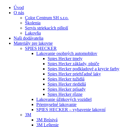
Úvod
O nás
Color Centrum SH s.r.o.
Školenia
Servis striekacích pištolí
Lakovňa
Naši dodávatelia
Materiály pre lakovne
SPIES HECKER
Lakovanie osobných automobilov
Spies Hecker tmely
Spies Hecker základy, plniče
Spies Hecker podkladové a krycie farby
Spies Hecker priehľadné laky
Spies Hecker tužidlá
Spies Hecker riedidlá
Spies Hecker prísady
Spies Hecker rôzne
Lakovanie úžitkových vozidiel
Priemyselné lakovanie
SPIES HECKER – vybavenie lakovní
3M
3M Brúsivá
3M Leštenie