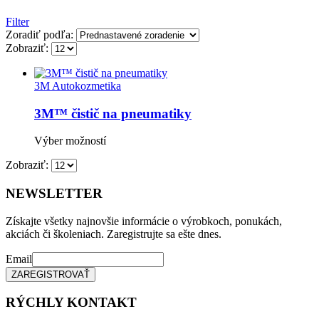
Filter
Zoradiť podľa:
Zobraziť:
3M Autokozmetika
3M™ čistič na pneumatiky
Tento
Výber možností
produkt
Zobraziť:
má
viacero
variantov.
NEWSLETTER
Možnosti
si
Získajte všetky najnovšie informácie o výrobkoch, ponukách,
môžete
akciách či školeniach. Zaregistrujte sa ešte dnes.
vybrať
na
Email
stránke
produktu.
RÝCHLY KONTAKT