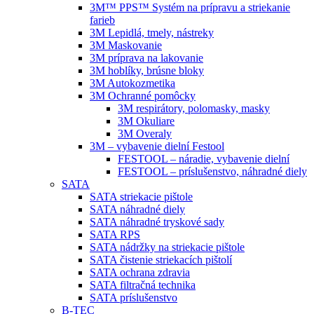
3M™ PPS™ Systém na prípravu a striekanie
farieb
3M Lepidlá, tmely, nástreky
3M Maskovanie
3M príprava na lakovanie
3M hoblíky, brúsne bloky
3M Autokozmetika
3M Ochranné pomôcky
3M respirátory, polomasky, masky
3M Okuliare
3M Overaly
3M – vybavenie dielní Festool
FESTOOL – náradie, vybavenie dielní
FESTOOL – príslušenstvo, náhradné diely
SATA
SATA striekacie pištole
SATA náhradné diely
SATA náhradné tryskové sady
SATA RPS
SATA nádržky na striekacie pištole
SATA čistenie striekacích pištolí
SATA ochrana zdravia
SATA filtračná technika
SATA príslušenstvo
B-TEC