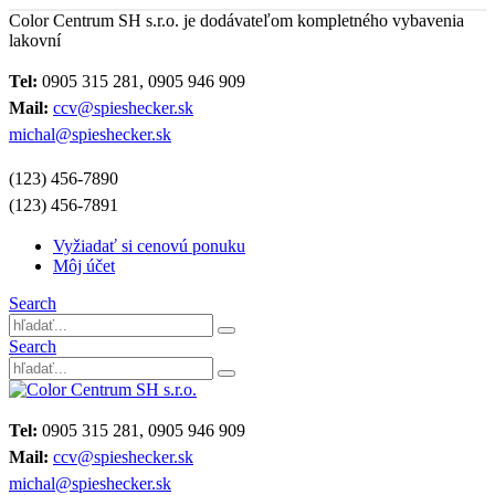
Color Centrum SH s.r.o. je dodávateľom kompletného vybavenia
lakovní
Tel:
0905 315 281, 0905 946 909
Mail:
ccv@spieshecker.sk
michal@spieshecker.sk
(123) 456-7890
(123) 456-7891
Vyžiadať si cenovú ponuku
Môj účet
Search
Search
Tel:
0905 315 281, 0905 946 909
Mail:
ccv@spieshecker.sk
michal@spieshecker.sk