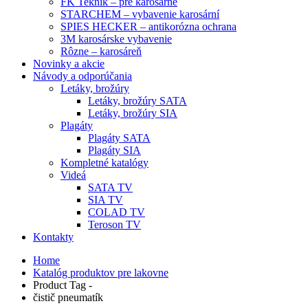
FK Teknik – pre karosárne
STARCHEM – vybavenie karosární
SPIES HECKER – antikorózna ochrana
3M karosárske vybavenie
Rôzne – karosáreň
Novinky a akcie
Návody a odporúčania
Letáky, brožúry
Letáky, brožúry SATA
Letáky, brožúry SIA
Plagáty
Plagáty SATA
Plagáty SIA
Kompletné katalógy
Videá
SATA TV
SIA TV
COLAD TV
Teroson TV
Kontakty
Home
Katalóg produktov pre lakovne
Product Tag -
čistič pneumatík