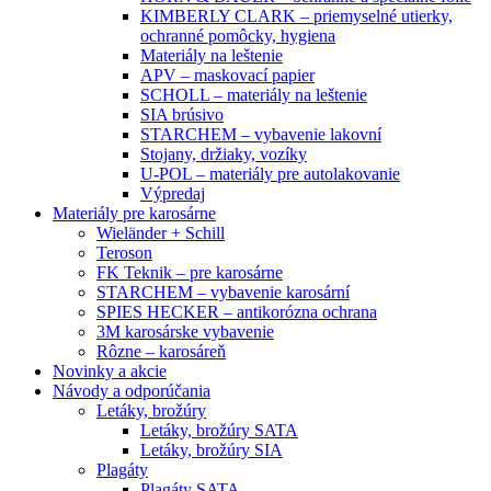
KIMBERLY CLARK – priemyselné utierky,
ochranné pomôcky, hygiena
Materiály na leštenie
APV – maskovací papier
SCHOLL – materiály na leštenie
SIA brúsivo
STARCHEM – vybavenie lakovní
Stojany, držiaky, vozíky
U-POL – materiály pre autolakovanie
Výpredaj
Materiály pre karosárne
Wieländer + Schill
Teroson
FK Teknik – pre karosárne
STARCHEM – vybavenie karosární
SPIES HECKER – antikorózna ochrana
3M karosárske vybavenie
Rôzne – karosáreň
Novinky a akcie
Návody a odporúčania
Letáky, brožúry
Letáky, brožúry SATA
Letáky, brožúry SIA
Plagáty
Plagáty SATA