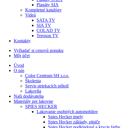
Plagáty SIA
Kompletné katalógy
Videá
SATA TV
SIA TV
COLAD TV
Teroson TV
Kontakty
Vyžiadať si cenovú ponuku
Môj účet
Úvod
O nás
Color Centrum SH s.r.o.
Školenia
Servis striekacích pištolí
Lakovňa
Naši dodávatelia
Materiály pre lakovne
SPIES HECKER
Lakovanie osobných automobilov
Spies Hecker tmely
Spies Hecker základy, plniče
Spies Hecker podkladové a krycie farby