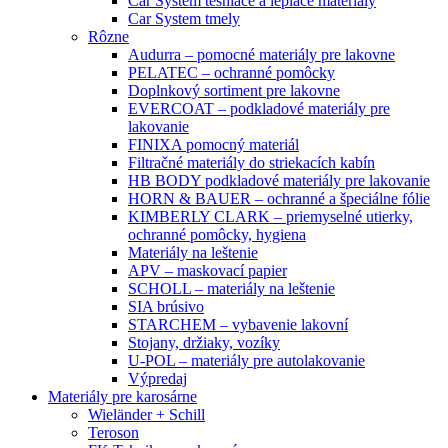
Car System tesniace a lepiace materiály
Car System tmely
Rôzne
Audurra – pomocné materiály pre lakovne
PELATEC – ochranné pomôcky
Doplnkový sortiment pre lakovne
EVERCOAT – podkladové materiály pre
lakovanie
FINIXA pomocný materiál
Filtračné materiály do striekacích kabín
HB BODY podkladové materiály pre lakovanie
HORN & BAUER – ochranné a špeciálne fólie
KIMBERLY CLARK – priemyselné utierky,
ochranné pomôcky, hygiena
Materiály na leštenie
APV – maskovací papier
SCHOLL – materiály na leštenie
SIA brúsivo
STARCHEM – vybavenie lakovní
Stojany, držiaky, vozíky
U-POL – materiály pre autolakovanie
Výpredaj
Materiály pre karosárne
Wieländer + Schill
Teroson