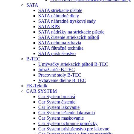
SATA
SATA striekacie pištole
SATA náhradné diely
SATA náhradné tryskové sady
SATA RPS
SATA nádržky na striekacie pištole
SATA čistenie striekacích pištolí
SATA ochrana zdravia
SATA filtračná technika
SATA príslušenstvo
B-TEC
Umývačky striekacích pištolí B-TEC
Infražiariče B-TEC
Pracovné stoly B-TEC
Vybavenie dielne B-TEC
FK-Teknik
CAR SYSTEM
Car System brusivá
Car System čistenie
Car System lakovanie
Car System leštenie lakovania
Car System maskovanie
Car System ochranné pomôcky
Car System príslušenstvo pre lakovne