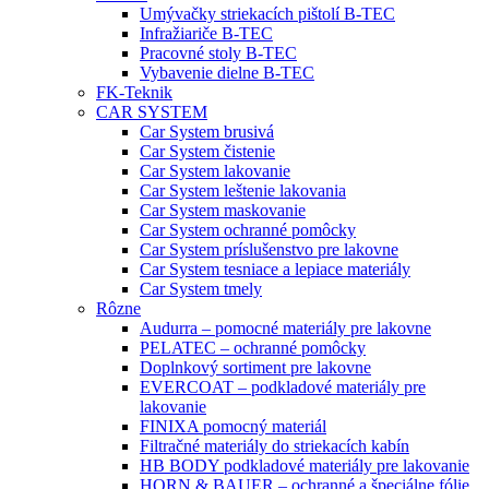
Umývačky striekacích pištolí B-TEC
Infražiariče B-TEC
Pracovné stoly B-TEC
Vybavenie dielne B-TEC
FK-Teknik
CAR SYSTEM
Car System brusivá
Car System čistenie
Car System lakovanie
Car System leštenie lakovania
Car System maskovanie
Car System ochranné pomôcky
Car System príslušenstvo pre lakovne
Car System tesniace a lepiace materiály
Car System tmely
Rôzne
Audurra – pomocné materiály pre lakovne
PELATEC – ochranné pomôcky
Doplnkový sortiment pre lakovne
EVERCOAT – podkladové materiály pre
lakovanie
FINIXA pomocný materiál
Filtračné materiály do striekacích kabín
HB BODY podkladové materiály pre lakovanie
HORN & BAUER – ochranné a špeciálne fólie