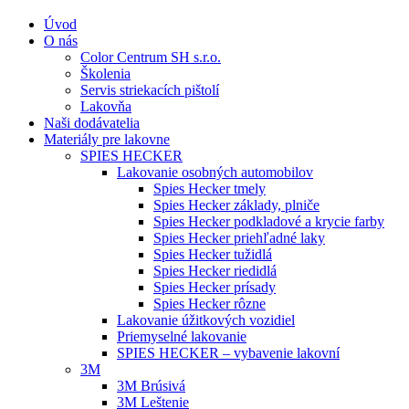
Úvod
O nás
Color Centrum SH s.r.o.
Školenia
Servis striekacích pištolí
Lakovňa
Naši dodávatelia
Materiály pre lakovne
SPIES HECKER
Lakovanie osobných automobilov
Spies Hecker tmely
Spies Hecker základy, plniče
Spies Hecker podkladové a krycie farby
Spies Hecker priehľadné laky
Spies Hecker tužidlá
Spies Hecker riedidlá
Spies Hecker prísady
Spies Hecker rôzne
Lakovanie úžitkových vozidiel
Priemyselné lakovanie
SPIES HECKER – vybavenie lakovní
3M
3M Brúsivá
3M Leštenie