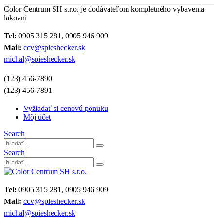
Color Centrum SH s.r.o. je dodávateľom kompletného vybavenia
lakovní
Tel:
0905 315 281, 0905 946 909
Mail:
ccv@spieshecker.sk
michal@spieshecker.sk
(123) 456-7890
(123) 456-7891
Vyžiadať si cenovú ponuku
Môj účet
Search
Search
Tel:
0905 315 281, 0905 946 909
Mail:
ccv@spieshecker.sk
michal@spieshecker.sk