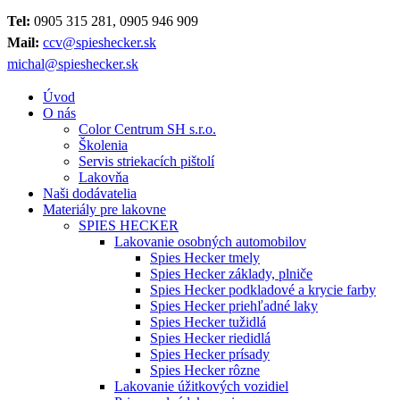
Tel:
0905 315 281, 0905 946 909
Mail:
ccv@spieshecker.sk
michal@spieshecker.sk
Úvod
O nás
Color Centrum SH s.r.o.
Školenia
Servis striekacích pištolí
Lakovňa
Naši dodávatelia
Materiály pre lakovne
SPIES HECKER
Lakovanie osobných automobilov
Spies Hecker tmely
Spies Hecker základy, plniče
Spies Hecker podkladové a krycie farby
Spies Hecker priehľadné laky
Spies Hecker tužidlá
Spies Hecker riedidlá
Spies Hecker prísady
Spies Hecker rôzne
Lakovanie úžitkových vozidiel