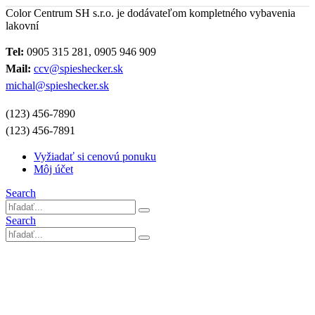
Color Centrum SH s.r.o. je dodávateľom kompletného vybavenia
lakovní
Tel:
0905 315 281, 0905 946 909
Mail:
ccv@spieshecker.sk
michal@spieshecker.sk
(123) 456-7890
(123) 456-7891
Vyžiadať si cenovú ponuku
Môj účet
Search
Search