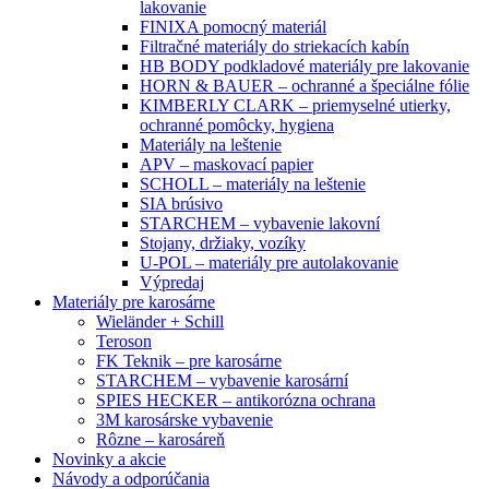
lakovanie
FINIXA pomocný materiál
Filtračné materiály do striekacích kabín
HB BODY podkladové materiály pre lakovanie
HORN & BAUER – ochranné a špeciálne fólie
KIMBERLY CLARK – priemyselné utierky,
ochranné pomôcky, hygiena
Materiály na leštenie
APV – maskovací papier
SCHOLL – materiály na leštenie
SIA brúsivo
STARCHEM – vybavenie lakovní
Stojany, držiaky, vozíky
U-POL – materiály pre autolakovanie
Výpredaj
Materiály pre karosárne
Wieländer + Schill
Teroson
FK Teknik – pre karosárne
STARCHEM – vybavenie karosární
SPIES HECKER – antikorózna ochrana
3M karosárske vybavenie
Rôzne – karosáreň
Novinky a akcie
Návody a odporúčania