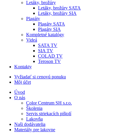
Letáky, brožúry
Letáky, brožúry SATA
Letáky, brožúry SIA
Plagáty
Plagáty SATA
Plagáty SIA
Kompletné katalógy
Videá
SATA TV
SIA TV
COLAD TV
Teroson TV
Kontakty
Vyžiadať si cenovú ponuku
Môj účet
Úvod
O nás
Color Centrum SH s.r.o.
Školenia
Servis striekacích pištolí
Lakovňa
Naši dodávatelia
Materiály pre lakovne