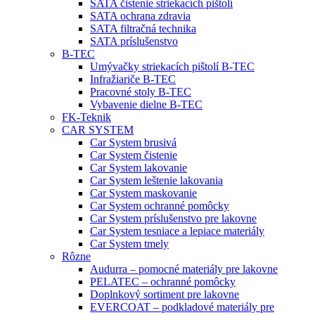
SATA čistenie striekacích pištolí
SATA ochrana zdravia
SATA filtračná technika
SATA príslušenstvo
B-TEC
Umývačky striekacích pištolí B-TEC
Infražiariče B-TEC
Pracovné stoly B-TEC
Vybavenie dielne B-TEC
FK-Teknik
CAR SYSTEM
Car System brusivá
Car System čistenie
Car System lakovanie
Car System leštenie lakovania
Car System maskovanie
Car System ochranné pomôcky
Car System príslušenstvo pre lakovne
Car System tesniace a lepiace materiály
Car System tmely
Rôzne
Audurra – pomocné materiály pre lakovne
PELATEC – ochranné pomôcky
Doplnkový sortiment pre lakovne
EVERCOAT – podkladové materiály pre