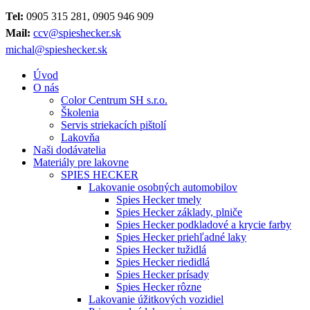
Tel:
0905 315 281, 0905 946 909
Mail:
ccv@spieshecker.sk
michal@spieshecker.sk
Úvod
O nás
Color Centrum SH s.r.o.
Školenia
Servis striekacích pištolí
Lakovňa
Naši dodávatelia
Materiály pre lakovne
SPIES HECKER
Lakovanie osobných automobilov
Spies Hecker tmely
Spies Hecker základy, plniče
Spies Hecker podkladové a krycie farby
Spies Hecker priehľadné laky
Spies Hecker tužidlá
Spies Hecker riedidlá
Spies Hecker prísady
Spies Hecker rôzne
Lakovanie úžitkových vozidiel