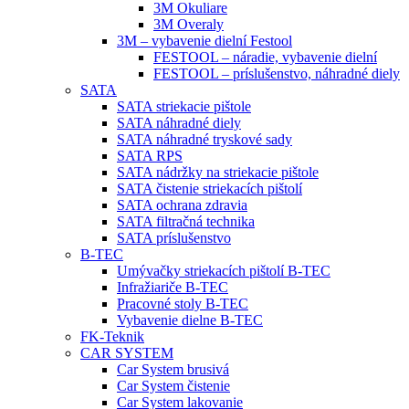
3M Okuliare
3M Overaly
3M – vybavenie dielní Festool
FESTOOL – náradie, vybavenie dielní
FESTOOL – príslušenstvo, náhradné diely
SATA
SATA striekacie pištole
SATA náhradné diely
SATA náhradné tryskové sady
SATA RPS
SATA nádržky na striekacie pištole
SATA čistenie striekacích pištolí
SATA ochrana zdravia
SATA filtračná technika
SATA príslušenstvo
B-TEC
Umývačky striekacích pištolí B-TEC
Infražiariče B-TEC
Pracovné stoly B-TEC
Vybavenie dielne B-TEC
FK-Teknik
CAR SYSTEM
Car System brusivá
Car System čistenie
Car System lakovanie