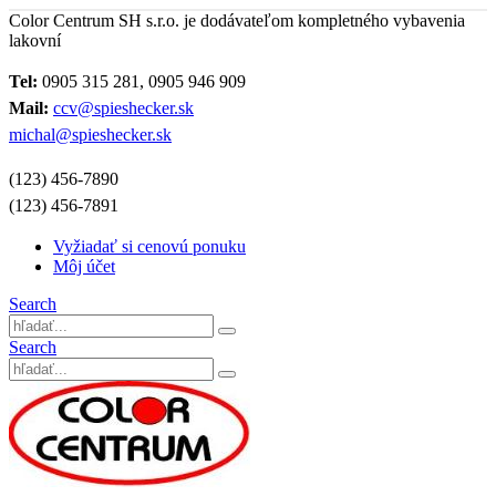
Color Centrum SH s.r.o. je dodávateľom kompletného vybavenia
lakovní
Tel:
0905 315 281, 0905 946 909
Mail:
ccv@spieshecker.sk
michal@spieshecker.sk
(123) 456-7890
(123) 456-7891
Vyžiadať si cenovú ponuku
Môj účet
Search
Search