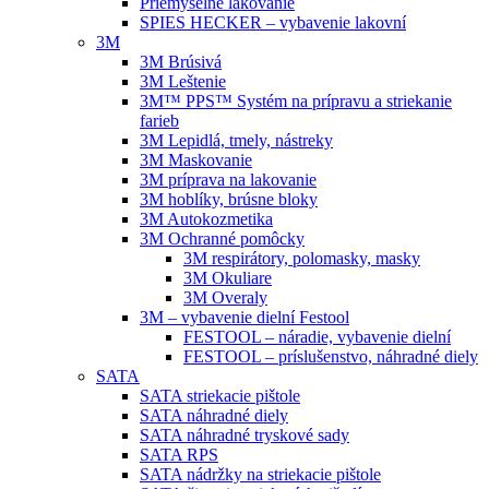
Priemyselné lakovanie
SPIES HECKER – vybavenie lakovní
3M
3M Brúsivá
3M Leštenie
3M™ PPS™ Systém na prípravu a striekanie
farieb
3M Lepidlá, tmely, nástreky
3M Maskovanie
3M príprava na lakovanie
3M hoblíky, brúsne bloky
3M Autokozmetika
3M Ochranné pomôcky
3M respirátory, polomasky, masky
3M Okuliare
3M Overaly
3M – vybavenie dielní Festool
FESTOOL – náradie, vybavenie dielní
FESTOOL – príslušenstvo, náhradné diely
SATA
SATA striekacie pištole
SATA náhradné diely
SATA náhradné tryskové sady
SATA RPS
SATA nádržky na striekacie pištole