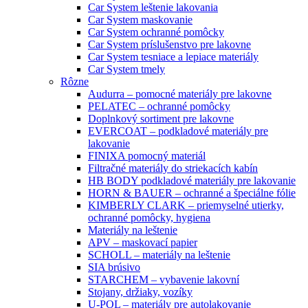
Car System leštenie lakovania
Car System maskovanie
Car System ochranné pomôcky
Car System príslušenstvo pre lakovne
Car System tesniace a lepiace materiály
Car System tmely
Rôzne
Audurra – pomocné materiály pre lakovne
PELATEC – ochranné pomôcky
Doplnkový sortiment pre lakovne
EVERCOAT – podkladové materiály pre
lakovanie
FINIXA pomocný materiál
Filtračné materiály do striekacích kabín
HB BODY podkladové materiály pre lakovanie
HORN & BAUER – ochranné a špeciálne fólie
KIMBERLY CLARK – priemyselné utierky,
ochranné pomôcky, hygiena
Materiály na leštenie
APV – maskovací papier
SCHOLL – materiály na leštenie
SIA brúsivo
STARCHEM – vybavenie lakovní
Stojany, držiaky, vozíky
U-POL – materiály pre autolakovanie