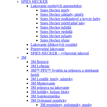
SPIES HECKER
Lakovanie osobných automobilov
Spies Hecker tmely
Spies Hecker základy, plniče
Spies Hecker podkladové a krycie farby
Spies Hecker priehľadné laky
Spies Hecker tužidlá
Spies Hecker riedidlá
Spies Hecker prísady
Spies Hecker rôzne
Lakovanie úžitkových vozidiel
Priemyselné lakovanie
SPIES HECKER – vybavenie lakovní
3M
3M Brúsivá
3M Leštenie
3M™ PPS™ Systém na prípravu a striekanie
farieb
3M Lepidlá, tmely, nástreky
3M Maskovanie
3M príprava na lakovanie
3M hoblíky, brúsne bloky
3M Autokozmetika
3M Ochranné pomôcky
3M respirátory, polomasky, masky