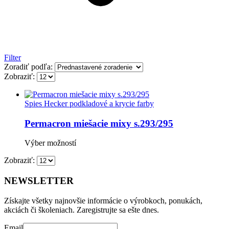
Filter
Zoradiť podľa:
Zobraziť:
Spies Hecker podkladové a krycie farby
Permacron miešacie mixy s.293/295
Tento
Výber možností
produkt
Zobraziť:
má
viacero
variantov.
NEWSLETTER
Možnosti
si
Získajte všetky najnovšie informácie o výrobkoch, ponukách,
môžete
akciách či školeniach. Zaregistrujte sa ešte dnes.
vybrať
na
Email