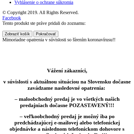
Vyhlásenie o ochrane súkromia
© Copyright 2019. All Rights Reserved.
Facebook
Tento produkt ste práve pridali do zoznamu:
Zobraziť košík
Pokračovať
Mimoriadne opatrenia v súvislosti so šírením koronavírusu!!
Vážení zákazníci,
v súvislosti s aktuálnou situáciou na Slovensku dočasne
zavádzame nasledovné opatrenia:
– maloobchodný predaj je vo všetkých našich
predajniach dočasne POZASTAVENÝ!!!
– veľkoobchodný predaj je možný iba po
predchádzajúcej e-mailovej alebo telefonickej
objednávke a následnom telefonickom dohovore s