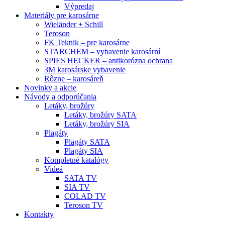
Výpredaj
Materiály pre karosárne
Wieländer + Schill
Teroson
FK Teknik – pre karosárne
STARCHEM – vybavenie karosární
SPIES HECKER – antikorózna ochrana
3M karosárske vybavenie
Rôzne – karosáreň
Novinky a akcie
Návody a odporúčania
Letáky, brožúry
Letáky, brožúry SATA
Letáky, brožúry SIA
Plagáty
Plagáty SATA
Plagáty SIA
Kompletné katalógy
Videá
SATA TV
SIA TV
COLAD TV
Teroson TV
Kontakty