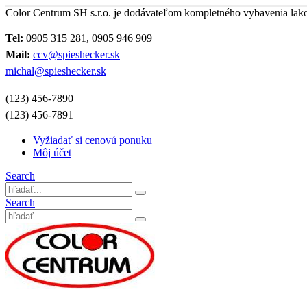
Color Centrum SH s.r.o. je dodávateľom kompletného vybavenia lak
Tel:
0905 315 281, 0905 946 909
Mail:
ccv@spieshecker.sk
michal@spieshecker.sk
(123) 456-7890
(123) 456-7891
Vyžiadať si cenovú ponuku
Môj účet
Search
Search