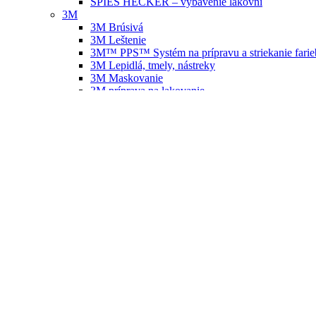
SPIES HECKER – vybavenie lakovní
3M
3M Brúsivá
3M Leštenie
3M™ PPS™ Systém na prípravu a striekanie farie
3M Lepidlá, tmely, nástreky
3M Maskovanie
3M príprava na lakovanie
3M hoblíky, brúsne bloky
3M Autokozmetika
3M Ochranné pomôcky
3M respirátory, polomasky, masky
3M Okuliare
3M Overaly
3M – vybavenie dielní Festool
FESTOOL – náradie, vybavenie dielní
FESTOOL – príslušenstvo, náhradné diely
SATA
SATA striekacie pištole
SATA náhradné diely
SATA náhradné tryskové sady
SATA RPS
SATA nádržky na striekacie pištole
SATA čistenie striekacích pištolí
SATA ochrana zdravia