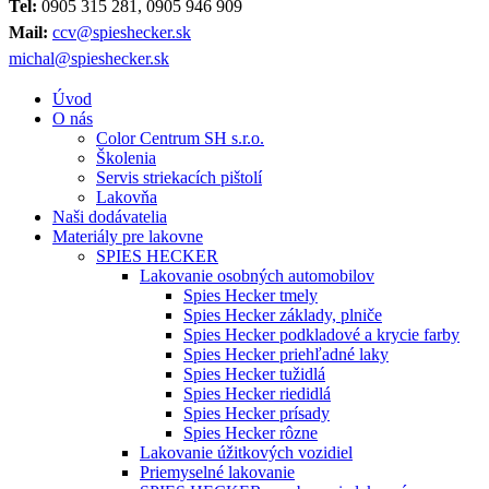
Tel:
0905 315 281, 0905 946 909
Mail:
ccv@spieshecker.sk
michal@spieshecker.sk
Úvod
O nás
Color Centrum SH s.r.o.
Školenia
Servis striekacích pištolí
Lakovňa
Naši dodávatelia
Materiály pre lakovne
SPIES HECKER
Lakovanie osobných automobilov
Spies Hecker tmely
Spies Hecker základy, plniče
Spies Hecker podkladové a krycie farby
Spies Hecker priehľadné laky
Spies Hecker tužidlá
Spies Hecker riedidlá
Spies Hecker prísady
Spies Hecker rôzne
Lakovanie úžitkových vozidiel
Priemyselné lakovanie