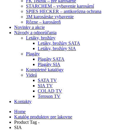
FK Teknik – pre karosárne
STARCHEM – vybavenie karosární
SPIES HECKER – antikorózna ochrana
3M karosárske vybavenie
Rôzne – karosáreň
Novinky a akcie
Návody a odporúčania
Letáky, brožúry
Letáky, brožúry SATA
Letáky, brožúry SIA
Plagáty
Plagáty SATA
Plagáty SIA
Kompletné katalógy
Videá
SATA TV
SIA TV
COLAD TV
Teroson TV
Kontakty
Home
Katalóg produktov pre lakovne
Product Tag -
SIA