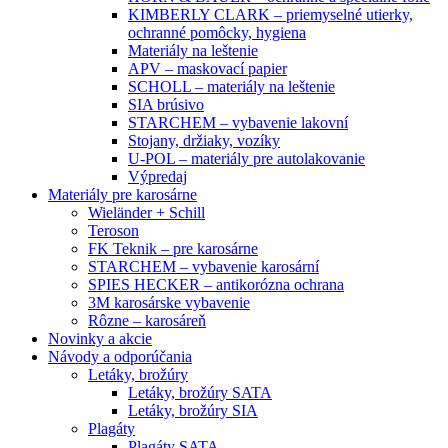
KIMBERLY CLARK – priemyselné utierky,
ochranné pomôcky, hygiena
Materiály na leštenie
APV – maskovací papier
SCHOLL – materiály na leštenie
SIA brúsivo
STARCHEM – vybavenie lakovní
Stojany, držiaky, vozíky
U-POL – materiály pre autolakovanie
Výpredaj
Materiály pre karosárne
Wieländer + Schill
Teroson
FK Teknik – pre karosárne
STARCHEM – vybavenie karosární
SPIES HECKER – antikorózna ochrana
3M karosárske vybavenie
Rôzne – karosáreň
Novinky a akcie
Návody a odporúčania
Letáky, brožúry
Letáky, brožúry SATA
Letáky, brožúry SIA
Plagáty
Plagáty SATA