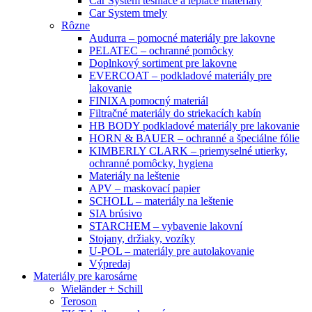
Car System tesniace a lepiace materiály
Car System tmely
Rôzne
Audurra – pomocné materiály pre lakovne
PELATEC – ochranné pomôcky
Doplnkový sortiment pre lakovne
EVERCOAT – podkladové materiály pre
lakovanie
FINIXA pomocný materiál
Filtračné materiály do striekacích kabín
HB BODY podkladové materiály pre lakovanie
HORN & BAUER – ochranné a špeciálne fólie
KIMBERLY CLARK – priemyselné utierky,
ochranné pomôcky, hygiena
Materiály na leštenie
APV – maskovací papier
SCHOLL – materiály na leštenie
SIA brúsivo
STARCHEM – vybavenie lakovní
Stojany, držiaky, vozíky
U-POL – materiály pre autolakovanie
Výpredaj
Materiály pre karosárne
Wieländer + Schill
Teroson