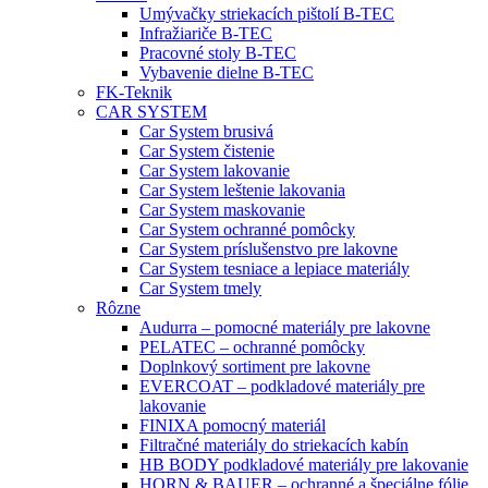
Umývačky striekacích pištolí B-TEC
Infražiariče B-TEC
Pracovné stoly B-TEC
Vybavenie dielne B-TEC
FK-Teknik
CAR SYSTEM
Car System brusivá
Car System čistenie
Car System lakovanie
Car System leštenie lakovania
Car System maskovanie
Car System ochranné pomôcky
Car System príslušenstvo pre lakovne
Car System tesniace a lepiace materiály
Car System tmely
Rôzne
Audurra – pomocné materiály pre lakovne
PELATEC – ochranné pomôcky
Doplnkový sortiment pre lakovne
EVERCOAT – podkladové materiály pre
lakovanie
FINIXA pomocný materiál
Filtračné materiály do striekacích kabín
HB BODY podkladové materiály pre lakovanie
HORN & BAUER – ochranné a špeciálne fólie