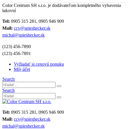
Color Centrum SH s.r.o. je dodávateľom kompletného vybavenia
lakovní
Tel:
0905 315 281, 0905 946 909
Mail:
ccv@spieshecker.sk
michal@spieshecker.sk
(123) 456-7890
(123) 456-7891
Vyžiadať si cenovú ponuku
Môj účet
Search
Search
Tel:
0905 315 281, 0905 946 909
Mail:
ccv@spieshecker.sk
michal@spieshecker.sk