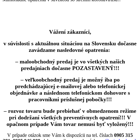
Vážení zákazníci,
v súvislosti s aktuálnou situáciou na Slovensku dočasne
zavádzame nasledovné opatrenia:
– maloobchodný predaj je vo všetkých našich
predajniach dočasne POZASTAVENÝ!!!
– veľkoobchodný predaj je možný iba po
predchádzajúcej e-mailovej alebo telefonickej
objednávke a následnom telefonickom dohovore s
pracovníkmi príslušnej pobočky!!!
– rozvoz tovaru bude prebiehať v obmedzenom režime
pri dodržaní všetkých preventívnych opatrení!!! V
opačnom prípade Vám tovar nemusí byť vyložený!!!
V prípade otázok sme Vám k dispozícii na tel. číslach
0905 315