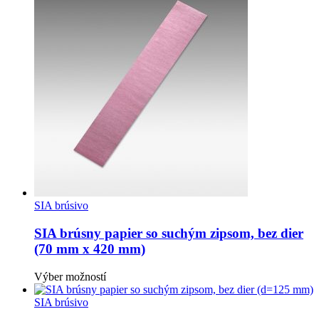
má
produktu.
viacero
variantov.
Možnosti
si
môžete
vybrať
na
stránke
produktu.
SIA brúsivo
SIA brúsny papier so suchým zipsom, bez dier
(70 mm x 420 mm)
Tento
Výber možností
produkt
má
SIA brúsivo
viacero