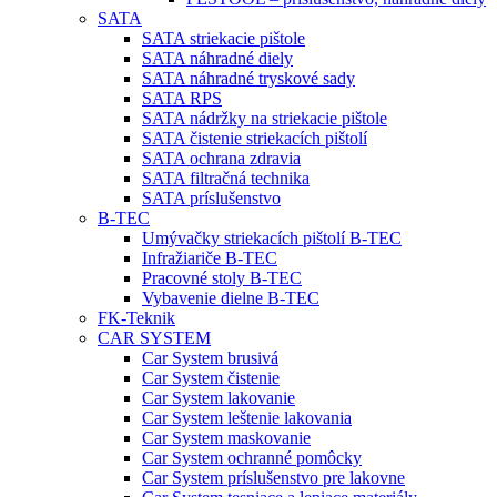
SATA
SATA striekacie pištole
SATA náhradné diely
SATA náhradné tryskové sady
SATA RPS
SATA nádržky na striekacie pištole
SATA čistenie striekacích pištolí
SATA ochrana zdravia
SATA filtračná technika
SATA príslušenstvo
B-TEC
Umývačky striekacích pištolí B-TEC
Infražiariče B-TEC
Pracovné stoly B-TEC
Vybavenie dielne B-TEC
FK-Teknik
CAR SYSTEM
Car System brusivá
Car System čistenie
Car System lakovanie
Car System leštenie lakovania
Car System maskovanie
Car System ochranné pomôcky
Car System príslušenstvo pre lakovne