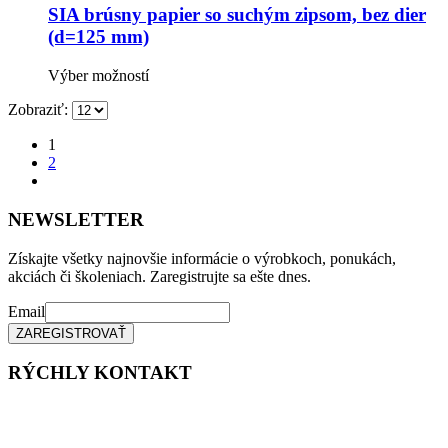
variantov.
SIA brúsny papier so suchým zipsom, bez dier
Možnosti
(d=125 mm)
si
môžete
Tento
Výber možností
vybrať
produkt
na
Zobraziť:
má
stránke
viacero
produktu.
1
variantov.
2
Možnosti
si
môžete
NEWSLETTER
vybrať
na
stránke
Získajte všetky najnovšie informácie o výrobkoch, ponukách,
produktu.
akciách či školeniach. Zaregistrujte sa ešte dnes.
Email
RÝCHLY KONTAKT
Tel. čísla: