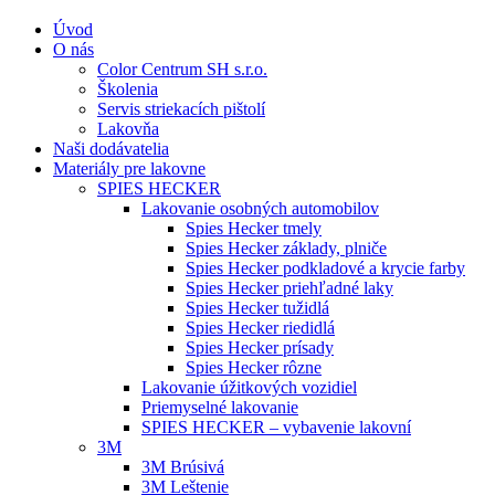
Úvod
O nás
Color Centrum SH s.r.o.
Školenia
Servis striekacích pištolí
Lakovňa
Naši dodávatelia
Materiály pre lakovne
SPIES HECKER
Lakovanie osobných automobilov
Spies Hecker tmely
Spies Hecker základy, plniče
Spies Hecker podkladové a krycie farby
Spies Hecker priehľadné laky
Spies Hecker tužidlá
Spies Hecker riedidlá
Spies Hecker prísady
Spies Hecker rôzne
Lakovanie úžitkových vozidiel
Priemyselné lakovanie
SPIES HECKER – vybavenie lakovní
3M
3M Brúsivá
3M Leštenie