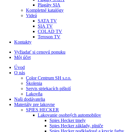
Plagáty SIA
Kompletné katalógy
Videá
SATA TV
SIA TV
COLAD TV
Teroson TV
Kontakty
Vyžiadať si cenovú ponuku
Môj účet
Úvod
O nás
Color Centrum SH s.r.o.
Školenia
Servis striekacích pištolí
Lakovňa
Naši dodávatelia
Materiály pre lakovne
SPIES HECKER
Lakovanie osobných automobilov
Spies Hecker tmely
Spies Hecker základy, plniče
Spies Hecker podkladové a krycie farby