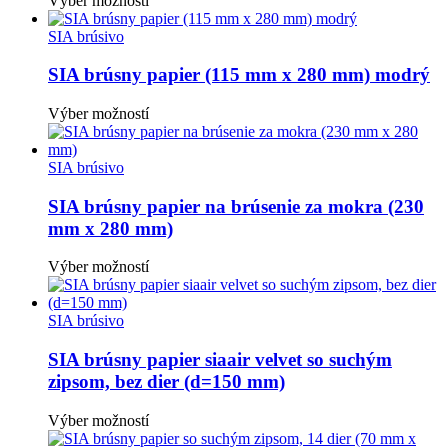
Výber možností
produkt
má
SIA brúsivo
viacero
variantov.
SIA brúsny papier (115 mm x 280 mm) modrý
Možnosti
si
Tento
Výber možností
môžete
produkt
vybrať
má
na
viacero
SIA brúsivo
stránke
variantov.
produktu.
Možnosti
SIA brúsny papier na brúsenie za mokra (230
si
mm x 280 mm)
môžete
vybrať
Tento
Výber možností
na
produkt
stránke
má
produktu.
viacero
SIA brúsivo
variantov.
Možnosti
SIA brúsny papier siaair velvet so suchým
si
zipsom, bez dier (d=150 mm)
môžete
vybrať
Tento
Výber možností
na
produkt
stránke