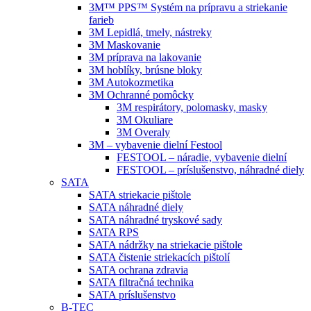
3M™ PPS™ Systém na prípravu a striekanie
farieb
3M Lepidlá, tmely, nástreky
3M Maskovanie
3M príprava na lakovanie
3M hoblíky, brúsne bloky
3M Autokozmetika
3M Ochranné pomôcky
3M respirátory, polomasky, masky
3M Okuliare
3M Overaly
3M – vybavenie dielní Festool
FESTOOL – náradie, vybavenie dielní
FESTOOL – príslušenstvo, náhradné diely
SATA
SATA striekacie pištole
SATA náhradné diely
SATA náhradné tryskové sady
SATA RPS
SATA nádržky na striekacie pištole
SATA čistenie striekacích pištolí
SATA ochrana zdravia
SATA filtračná technika
SATA príslušenstvo
B-TEC