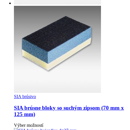
SIA brúsivo
SIA brúsne bloky so suchým zipsom (70 mm x
125 mm)
Tento
Výber možností