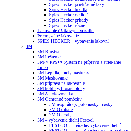
Spies Hecker priehľadné laky
Spies Hecker tužidlá
Spies Hecker riedidlá
Spies Hecker prísady
Spies Hecker rôzne
Lakovanie úžitkových vozidiel
Priemyselné lakovanie
SPIES HECKER – vybavenie lakovní
3M
3M Brúsivá
3M Leštenie
3M™ PPS™ Systém na prípravu a striekanie
farieb
3M Lepidlá, tmely, nástreky
3M Maskovanie
3M príprava na lakovanie
3M hoblíky, brúsne bloky
3M Autokozmetika
3M Ochranné pomôcky
3M respirátory, polomasky, masky
3M Okuliare
3M Overaly
3M – vybavenie dielní Festool
FESTOOL – náradie, vybavenie dielní
FESTOOL – príslušenstvo, náhradné diely