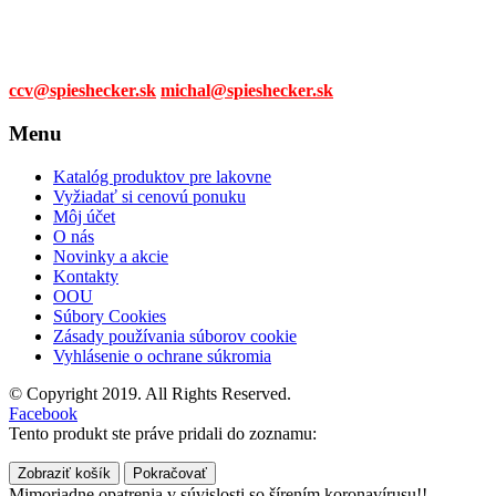
0905 315 281,
0908 790 630
Mail:
ccv@spieshecker.sk
michal@spieshecker.sk
Menu
Katalóg produktov pre lakovne
Vyžiadať si cenovú ponuku
Môj účet
O nás
Novinky a akcie
Kontakty
OOU
Súbory Cookies
Zásady používania súborov cookie
Vyhlásenie o ochrane súkromia
© Copyright 2019. All Rights Reserved.
Facebook
Tento produkt ste práve pridali do zoznamu:
Zobraziť košík
Pokračovať
Mimoriadne opatrenia v súvislosti so šírením koronavírusu!!