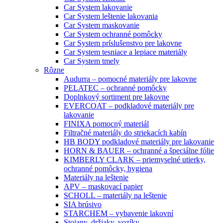
Car System lakovanie
Car System leštenie lakovania
Car System maskovanie
Car System ochranné pomôcky
Car System príslušenstvo pre lakovne
Car System tesniace a lepiace materiály
Car System tmely
Rôzne
Audurra – pomocné materiály pre lakovne
PELATEC – ochranné pomôcky
Doplnkový sortiment pre lakovne
EVERCOAT – podkladové materiály pre
lakovanie
FINIXA pomocný materiál
Filtračné materiály do striekacích kabín
HB BODY podkladové materiály pre lakovanie
HORN & BAUER – ochranné a špeciálne fólie
KIMBERLY CLARK – priemyselné utierky,
ochranné pomôcky, hygiena
Materiály na leštenie
APV – maskovací papier
SCHOLL – materiály na leštenie
SIA brúsivo
STARCHEM – vybavenie lakovní
Stojany, držiaky, vozíky