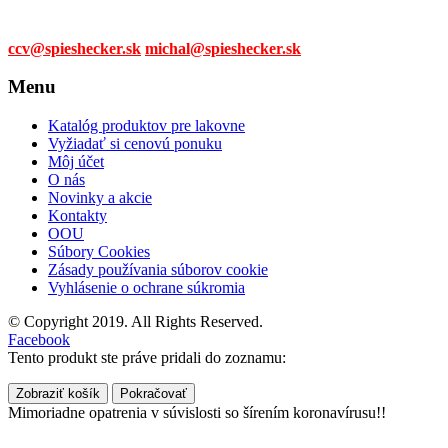
Mail:
ccv@spieshecker.sk
michal@spieshecker.sk
Menu
Katalóg produktov pre lakovne
Vyžiadať si cenovú ponuku
Môj účet
O nás
Novinky a akcie
Kontakty
OOU
Súbory Cookies
Zásady používania súborov cookie
Vyhlásenie o ochrane súkromia
© Copyright 2019. All Rights Reserved.
Facebook
Tento produkt ste práve pridali do zoznamu:
Zobraziť košík
Pokračovať
Mimoriadne opatrenia v súvislosti so šírením koronavírusu!!