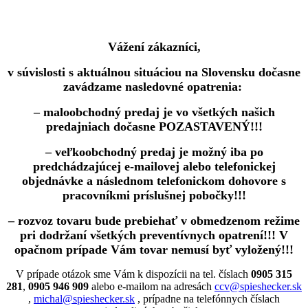
Vážení zákazníci,
v súvislosti s aktuálnou situáciou na Slovensku dočasne
zavádzame nasledovné opatrenia:
– maloobchodný predaj je vo všetkých našich
predajniach dočasne POZASTAVENÝ!!!
– veľkoobchodný predaj je možný iba po
predchádzajúcej e-mailovej alebo telefonickej
objednávke a následnom telefonickom dohovore s
pracovníkmi príslušnej pobočky!!!
– rozvoz tovaru bude prebiehať v obmedzenom režime
pri dodržaní všetkých preventívnych opatrení!!! V
opačnom prípade Vám tovar nemusí byť vyložený!!!
V prípade otázok sme Vám k dispozícii na tel. číslach
0905 315
281
,
0905 946 909
alebo e-mailom na adresách
ccv@spieshecker.sk
,
michal@spieshecker.sk
, prípadne na telefónnych číslach