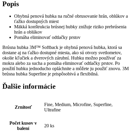
Popis
Ohybná penová hubka na ručné obrusovanie hrán, oblúkov a
ťažko dostupných miest
Mäkká konštrukcia brúsnej hubky znižuje riziko prebrúsenia
hrán a oblúkov
Pomáha eliminovať odtlačky prstov
Brúsna hubka 3M™ Softback je ohybná penová hubka, ktorá sa
dostane aj na ťažko dostupné miesta, ako sú otvory svetlometov,
okolie kľučiek a dverových zárubní. Hubku možno používať za
mokra alebo za sucha a pomáha eliminovať odtlačky prstov. Po
použití hubku jednoducho opláchnite a môžete ju použiť znovu. 3M
brúsna hubka Superfine je prispôsobivá a flexibilná.
Ďalšie informácie
Fine, Medium, Microfine, Superfine,
Zrnitosť
Ultrafine
Počet kusov v
20 ks
balení