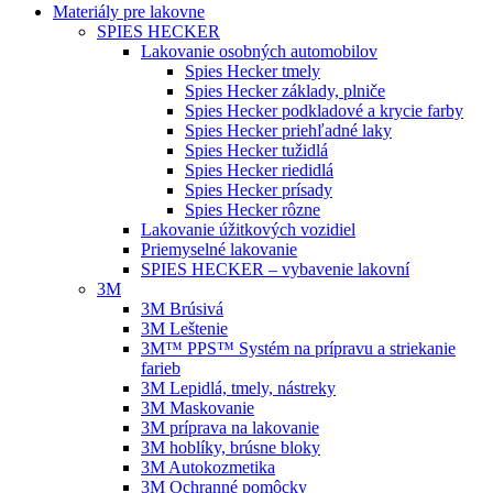
Materiály pre lakovne
SPIES HECKER
Lakovanie osobných automobilov
Spies Hecker tmely
Spies Hecker základy, plniče
Spies Hecker podkladové a krycie farby
Spies Hecker priehľadné laky
Spies Hecker tužidlá
Spies Hecker riedidlá
Spies Hecker prísady
Spies Hecker rôzne
Lakovanie úžitkových vozidiel
Priemyselné lakovanie
SPIES HECKER – vybavenie lakovní
3M
3M Brúsivá
3M Leštenie
3M™ PPS™ Systém na prípravu a striekanie
farieb
3M Lepidlá, tmely, nástreky
3M Maskovanie
3M príprava na lakovanie
3M hoblíky, brúsne bloky
3M Autokozmetika
3M Ochranné pomôcky