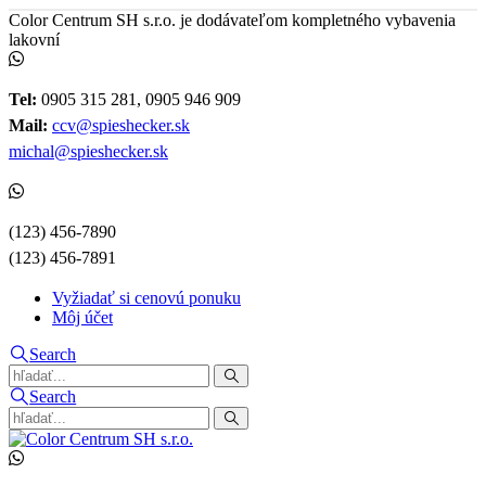
Color Centrum SH s.r.o. je dodávateľom kompletného vybavenia
lakovní
Tel:
0905 315 281, 0905 946 909
Mail:
ccv@spieshecker.sk
michal@spieshecker.sk
(123) 456-7890
(123) 456-7891
Vyžiadať si cenovú ponuku
Môj účet
Search
Search