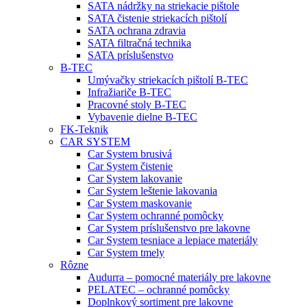
SATA nádržky na striekacie pištole
SATA čistenie striekacích pištolí
SATA ochrana zdravia
SATA filtračná technika
SATA príslušenstvo
B-TEC
Umývačky striekacích pištolí B-TEC
Infražiariče B-TEC
Pracovné stoly B-TEC
Vybavenie dielne B-TEC
FK-Teknik
CAR SYSTEM
Car System brusivá
Car System čistenie
Car System lakovanie
Car System leštenie lakovania
Car System maskovanie
Car System ochranné pomôcky
Car System príslušenstvo pre lakovne
Car System tesniace a lepiace materiály
Car System tmely
Rôzne
Audurra – pomocné materiály pre lakovne
PELATEC – ochranné pomôcky
Doplnkový sortiment pre lakovne