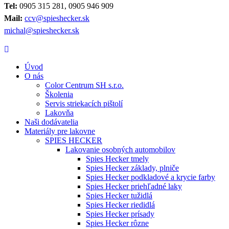
Tel:
0905 315 281, 0905 946 909
Mail:
ccv@spieshecker.sk
michal@spieshecker.sk
Úvod
O nás
Color Centrum SH s.r.o.
Školenia
Servis striekacích pištolí
Lakovňa
Naši dodávatelia
Materiály pre lakovne
SPIES HECKER
Lakovanie osobných automobilov
Spies Hecker tmely
Spies Hecker základy, plniče
Spies Hecker podkladové a krycie farby
Spies Hecker priehľadné laky
Spies Hecker tužidlá
Spies Hecker riedidlá
Spies Hecker prísady
Spies Hecker rôzne