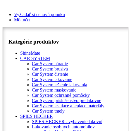
Vyžiadať si cenovú ponuku
Môj účet
Kategórie produktov
ShineMate
CAR SYSTEM
Car System náradie
Car System brusivá
Car System čistenie
Car System lakovanie
Car System leštenie lakovania
Car System maskovanie
Car System ochranné pomôcky
Car System príslušenstvo pre lakovne
Car System tesniace a lepiace materiály
Car System tmely
SPIES HECKER
SPIES HECKER - vybavenie lakovní
Lakovanie osobných automobilov