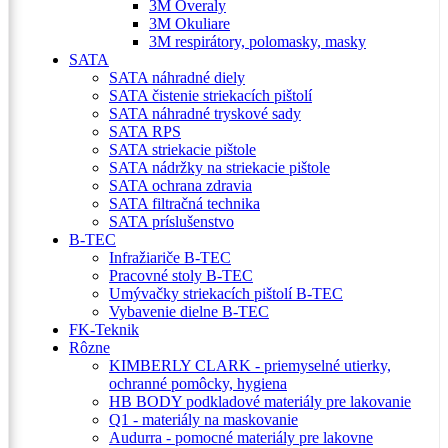
3M Overaly
3M Okuliare
3M respirátory, polomasky, masky
SATA
SATA náhradné diely
SATA čistenie striekacích pištolí
SATA náhradné tryskové sady
SATA RPS
SATA striekacie pištole
SATA nádržky na striekacie pištole
SATA ochrana zdravia
SATA filtračná technika
SATA príslušenstvo
B-TEC
Infražiariče B-TEC
Pracovné stoly B-TEC
Umývačky striekacích pištolí B-TEC
Vybavenie dielne B-TEC
FK-Teknik
Rôzne
KIMBERLY CLARK - priemyselné utierky,
ochranné pomôcky, hygiena
HB BODY podkladové materiály pre lakovanie
Q1 - materiály na maskovanie
Audurra - pomocné materiály pre lakovne