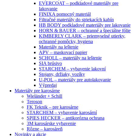
EVERCOAT – podkladové materiály pre
lakovanie
FINIXA pomocný materiál
Filtračné materiály do striekacích kabín
HB BODY podkladové materiály pre lakovanie
HORN & BAUER – ochranné a špeciálne fólie
KIMBERLY CLARK – priemyselné utierky,
ochranné pomôcky, hygiena
Materiály na leštenie
APV – maskovací papier
SCHOLL – materiály na leštenie
SIA brúsivo
STARCHEM – vybavenie lakovní
Stojany, držiaky, vozíky
U-POL – materiály pre autolakovanie
Výpredaj
Materiály pre karosárne
Wieländer + Schill
Teroson
FK Teknik – pre karosárne
STARCHEM – vybavenie karosární
SPIES HECKER – antikorózna ochrana
3M karosárske vybavenie
Rôzne – karosáreň
Novinky a akcie