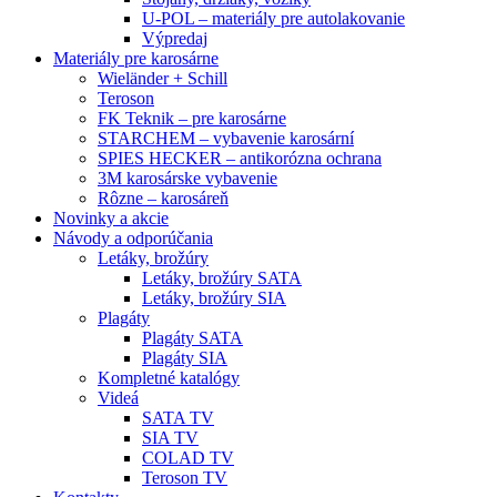
U-POL – materiály pre autolakovanie
Výpredaj
Materiály pre karosárne
Wieländer + Schill
Teroson
FK Teknik – pre karosárne
STARCHEM – vybavenie karosární
SPIES HECKER – antikorózna ochrana
3M karosárske vybavenie
Rôzne – karosáreň
Novinky a akcie
Návody a odporúčania
Letáky, brožúry
Letáky, brožúry SATA
Letáky, brožúry SIA
Plagáty
Plagáty SATA
Plagáty SIA
Kompletné katalógy
Videá
SATA TV
SIA TV
COLAD TV
Teroson TV