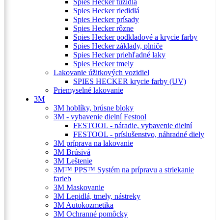
Spies Hecker tužidlá
Spies Hecker riedidlá
Spies Hecker prísady
Spies Hecker rôzne
Spies Hecker podkladové a krycie farby
Spies Hecker základy, plniče
Spies Hecker priehľadné laky
Spies Hecker tmely
Lakovanie úžitkových vozidiel
SPIES HECKER krycie farby (UV)
Priemyselné lakovanie
3M
3M hoblíky, brúsne bloky
3M - vybavenie dielní Festool
FESTOOL - náradie, vybavenie dielní
FESTOOL - príslušenstvo, náhradné diely
3M príprava na lakovanie
3M Brúsivá
3M Leštenie
3M™ PPS™ Systém na prípravu a striekanie
farieb
3M Maskovanie
3M Lepidlá, tmely, nástreky
3M Autokozmetika
3M Ochranné pomôcky