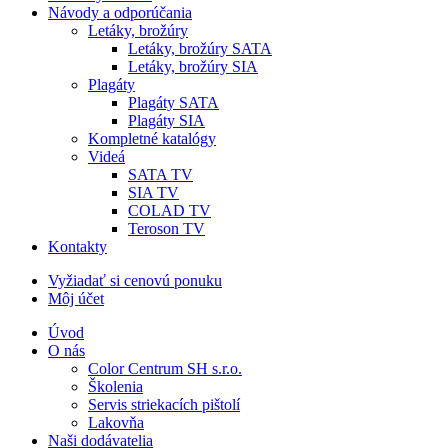
Návody a odporúčania
Letáky, brožúry
Letáky, brožúry SATA
Letáky, brožúry SIA
Plagáty
Plagáty SATA
Plagáty SIA
Kompletné katalógy
Videá
SATA TV
SIA TV
COLAD TV
Teroson TV
Kontakty
Vyžiadať si cenovú ponuku
Môj účet
Úvod
O nás
Color Centrum SH s.r.o.
Školenia
Servis striekacích pištolí
Lakovňa
Naši dodávatelia