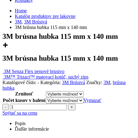
Kontakty
Home
Katalóg produktov pre lakovne
3M
,
3M Brúsivá
3M brúsna hubka 115 mm x 140 mm
3M brúsna hubka 115 mm x 140 mm
3M brúsna hubka 115 mm x 140 mm
3M Senza Flex penové brusivo
3M™ Trizact™ matovací kotúč, suchý zips
Katalógové číslo:
-
Kategória:
3M Brúsivá
Značky:
3M
,
brúsna
hubka
Zrnitosť
Počet kusov v balení
Vymazať
-
+
Spýtať sa na cenu
Popis
Ďalšie informácie