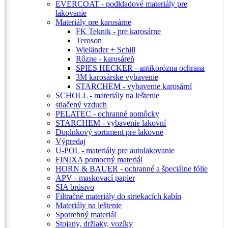
EVERCOAT - podkladové materiály pre
lakovanie
Materiály pre karosárne
FK Teknik - pre karosárne
Teroson
Wieländer + Schill
Rôzne - karosáreň
SPIES HECKER - antikorózna ochrana
3M karosárske vybavenie
STARCHEM - vybavenie karosární
SCHOLL - materiály na leštenie
stlačený vzduch
PELATEC - ochranné pomôcky
STARCHEM - vybavenie lakovní
Doplnkový sortiment pre lakovne
Výpredaj
U-POL - materiály pre autolakovanie
FINIXA pomocný materiál
HORN & BAUER - ochranné a špeciálne fólie
APV - maskovací papier
SIA brúsivo
Filtračné materiály do striekacích kabín
Materiály na leštenie
Spotrebný materiál
Stojany, držiaky, vozíky