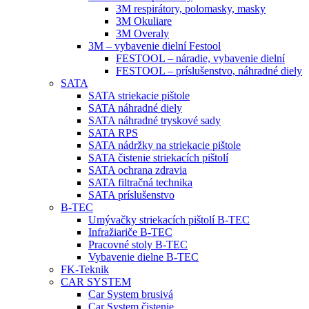
3M respirátory, polomasky, masky
3M Okuliare
3M Overaly
3M – vybavenie dielní Festool
FESTOOL – náradie, vybavenie dielní
FESTOOL – príslušenstvo, náhradné diely
SATA
SATA striekacie pištole
SATA náhradné diely
SATA náhradné tryskové sady
SATA RPS
SATA nádržky na striekacie pištole
SATA čistenie striekacích pištolí
SATA ochrana zdravia
SATA filtračná technika
SATA príslušenstvo
B-TEC
Umývačky striekacích pištolí B-TEC
Infražiariče B-TEC
Pracovné stoly B-TEC
Vybavenie dielne B-TEC
FK-Teknik
CAR SYSTEM
Car System brusivá
Car System čistenie