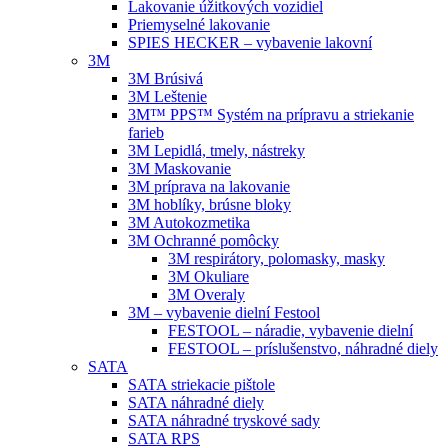
Lakovanie úžitkových vozidiel
Priemyselné lakovanie
SPIES HECKER – vybavenie lakovní
3M
3M Brúsivá
3M Leštenie
3M™ PPS™ Systém na prípravu a striekanie
farieb
3M Lepidlá, tmely, nástreky
3M Maskovanie
3M príprava na lakovanie
3M hoblíky, brúsne bloky
3M Autokozmetika
3M Ochranné pomôcky
3M respirátory, polomasky, masky
3M Okuliare
3M Overaly
3M – vybavenie dielní Festool
FESTOOL – náradie, vybavenie dielní
FESTOOL – príslušenstvo, náhradné diely
SATA
SATA striekacie pištole
SATA náhradné diely
SATA náhradné tryskové sady
SATA RPS