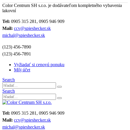
Color Centrum SH s.r.o. je dodávateľom kompletného vybavenia
lakovní
Tel:
0905 315 281, 0905 946 909
Mail:
ccv@spieshecker.sk
michal@spieshecker.sk
(123) 456-7890
(123) 456-7891
Vyžiadať si cenovú ponuku
Môj účet
Search
Search
Tel:
0905 315 281, 0905 946 909
Mail:
ccv@spieshecker.sk
michal@spieshecker.sk