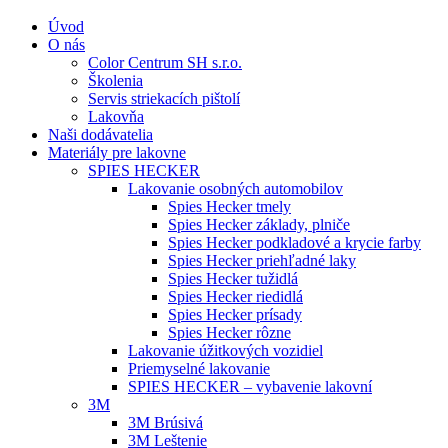
Úvod
O nás
Color Centrum SH s.r.o.
Školenia
Servis striekacích pištolí
Lakovňa
Naši dodávatelia
Materiály pre lakovne
SPIES HECKER
Lakovanie osobných automobilov
Spies Hecker tmely
Spies Hecker základy, plniče
Spies Hecker podkladové a krycie farby
Spies Hecker priehľadné laky
Spies Hecker tužidlá
Spies Hecker riedidlá
Spies Hecker prísady
Spies Hecker rôzne
Lakovanie úžitkových vozidiel
Priemyselné lakovanie
SPIES HECKER – vybavenie lakovní
3M
3M Brúsivá
3M Leštenie