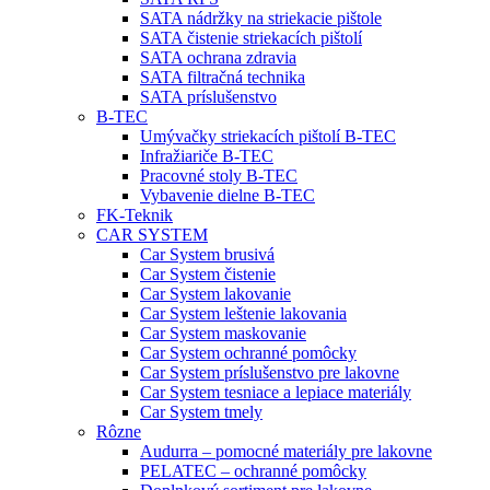
SATA nádržky na striekacie pištole
SATA čistenie striekacích pištolí
SATA ochrana zdravia
SATA filtračná technika
SATA príslušenstvo
B-TEC
Umývačky striekacích pištolí B-TEC
Infražiariče B-TEC
Pracovné stoly B-TEC
Vybavenie dielne B-TEC
FK-Teknik
CAR SYSTEM
Car System brusivá
Car System čistenie
Car System lakovanie
Car System leštenie lakovania
Car System maskovanie
Car System ochranné pomôcky
Car System príslušenstvo pre lakovne
Car System tesniace a lepiace materiály
Car System tmely
Rôzne
Audurra – pomocné materiály pre lakovne
PELATEC – ochranné pomôcky