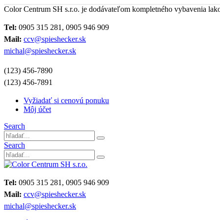
Color Centrum SH s.r.o. je dodávateľom kompletného vybavenia lak
Tel:
0905 315 281, 0905 946 909
Mail:
ccv@spieshecker.sk
michal@spieshecker.sk
(123) 456-7890
(123) 456-7891
Vyžiadať si cenovú ponuku
Môj účet
Search
Search
Tel:
0905 315 281, 0905 946 909
Mail:
ccv@spieshecker.sk
michal@spieshecker.sk