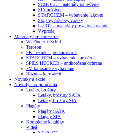
SCHOLL – materiály na leštenie
SIA brúsivo
STARCHEM – vybavenie lakovní
Stojany, držiaky, vozíky
U-POL – materiály pre autolakovanie
Výpredaj
Materiály pre karosárne
Wieländer + Schill
Teroson
FK Teknik – pre karosárne
STARCHEM – vybavenie karosární
SPIES HECKER – antikorózna ochrana
3M karosárske vybavenie
Rôzne – karosáreň
Novinky a akcie
Návody a odporúčania
Letáky, brožúry
Letáky, brožúry SATA
Letáky, brožúry SIA
Plagáty
Plagáty SATA
Plagáty SIA
Kompletné katalógy
Videá
SATA TV