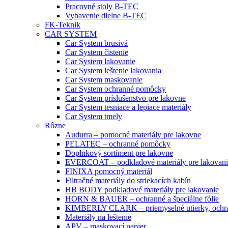
Pracovné stoly B-TEC
Vybavenie dielne B-TEC
FK-Teknik
CAR SYSTEM
Car System brusivá
Car System čistenie
Car System lakovanie
Car System leštenie lakovania
Car System maskovanie
Car System ochranné pomôcky
Car System príslušenstvo pre lakovne
Car System tesniace a lepiace materiály
Car System tmely
Rôzne
Audurra – pomocné materiály pre lakovne
PELATEC – ochranné pomôcky
Doplnkový sortiment pre lakovne
EVERCOAT – podkladové materiály pre lakovani
FINIXA pomocný materiál
Filtračné materiály do striekacích kabín
HB BODY podkladové materiály pre lakovanie
HORN & BAUER – ochranné a špeciálne fólie
KIMBERLY CLARK – priemyselné utierky, ochra
Materiály na leštenie
APV – maskovací papier