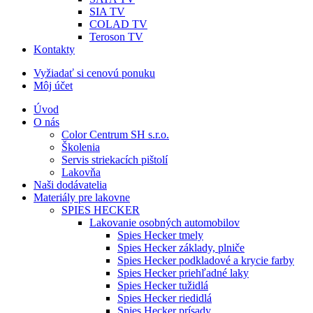
SIA TV
COLAD TV
Teroson TV
Kontakty
Vyžiadať si cenovú ponuku
Môj účet
Úvod
O nás
Color Centrum SH s.r.o.
Školenia
Servis striekacích pištolí
Lakovňa
Naši dodávatelia
Materiály pre lakovne
SPIES HECKER
Lakovanie osobných automobilov
Spies Hecker tmely
Spies Hecker základy, plniče
Spies Hecker podkladové a krycie farby
Spies Hecker priehľadné laky
Spies Hecker tužidlá
Spies Hecker riedidlá
Spies Hecker prísady