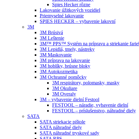
Spies Hecker rôzne
Lakovanie úžitkových vozidiel
Priemyselné lakovanie
SPIES HECKER – vybavenie lakovní
3M
3M Brúsivá
3M Leštenie
3M™ PPS™ Systém na prípravu a striekanie farie
3M Lepidlá, tmely, nástreky
3M Maskovanie
3M príprava na lakovanie
3M hoblíky, brúsne bloky
3M Autokozmetika
3M Ochranné pomôcky
3M respirátory, polomasky, masky
3M Okuliare
3M Overaly
3M – vybavenie dielní Festool
FESTOOL – náradie, vybavenie dielní
FESTOOL – príslušenstvo, náhradné diely
SATA
SATA striekacie pištole
SATA náhradné diely
SATA náhradné tryskové sady
SATA RPS