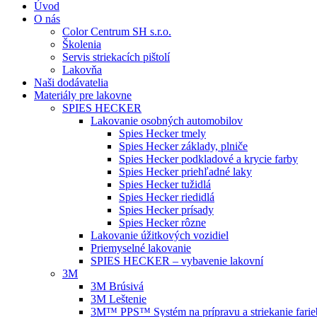
Úvod
O nás
Color Centrum SH s.r.o.
Školenia
Servis striekacích pištolí
Lakovňa
Naši dodávatelia
Materiály pre lakovne
SPIES HECKER
Lakovanie osobných automobilov
Spies Hecker tmely
Spies Hecker základy, plniče
Spies Hecker podkladové a krycie farby
Spies Hecker priehľadné laky
Spies Hecker tužidlá
Spies Hecker riedidlá
Spies Hecker prísady
Spies Hecker rôzne
Lakovanie úžitkových vozidiel
Priemyselné lakovanie
SPIES HECKER – vybavenie lakovní
3M
3M Brúsivá
3M Leštenie
3M™ PPS™ Systém na prípravu a striekanie farie