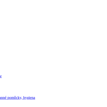
e
nné pomôcky, hygiena