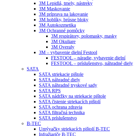
3M Lepidlá, tmely, nástreky
3M Maskovanie
3M príprava na lakovanie
3M hoblíky, brúsne bloky
3M Autokozmetika
3M Ochranné pomôcky
3M respirátory, polomasky, masky
3M Okuliare
3M Overaly
3M – vybavenie dielní Festool
FESTOOL – náradie, vybavenie dielní
FESTOOL – príslušenstvo, náhradné diely
SATA
SATA striekacie pištole
SATA náhradné diely
SATA náhradné tryskové sady
SATA RPS
SATA nádržky na striekacie pištole
SATA čistenie striekacích pištolí
SATA ochrana zdravia
SATA filtračná technika
SATA príslušenstvo
B-TEC
Umývačky striekacích pištolí B-TEC
Infražiariče B-TEC