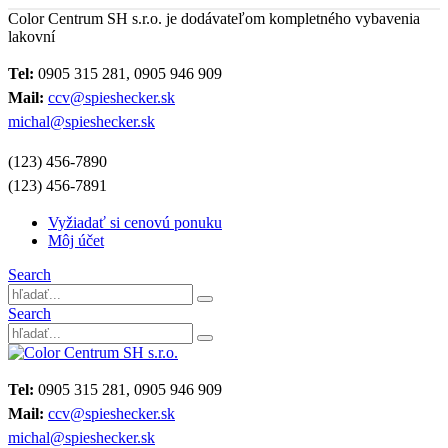
Color Centrum SH s.r.o. je dodávateľom kompletného vybavenia
lakovní
Tel:
0905 315 281, 0905 946 909
Mail:
ccv@spieshecker.sk
michal@spieshecker.sk
(123) 456-7890
(123) 456-7891
Vyžiadať si cenovú ponuku
Môj účet
Search
Search
Tel:
0905 315 281, 0905 946 909
Mail:
ccv@spieshecker.sk
michal@spieshecker.sk