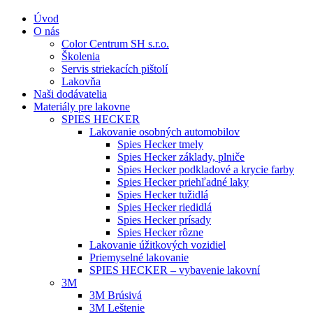
Úvod
O nás
Color Centrum SH s.r.o.
Školenia
Servis striekacích pištolí
Lakovňa
Naši dodávatelia
Materiály pre lakovne
SPIES HECKER
Lakovanie osobných automobilov
Spies Hecker tmely
Spies Hecker základy, plniče
Spies Hecker podkladové a krycie farby
Spies Hecker priehľadné laky
Spies Hecker tužidlá
Spies Hecker riedidlá
Spies Hecker prísady
Spies Hecker rôzne
Lakovanie úžitkových vozidiel
Priemyselné lakovanie
SPIES HECKER – vybavenie lakovní
3M
3M Brúsivá
3M Leštenie