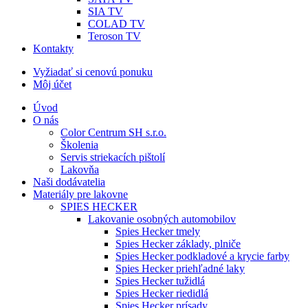
SIA TV
COLAD TV
Teroson TV
Kontakty
Vyžiadať si cenovú ponuku
Môj účet
Úvod
O nás
Color Centrum SH s.r.o.
Školenia
Servis striekacích pištolí
Lakovňa
Naši dodávatelia
Materiály pre lakovne
SPIES HECKER
Lakovanie osobných automobilov
Spies Hecker tmely
Spies Hecker základy, plniče
Spies Hecker podkladové a krycie farby
Spies Hecker priehľadné laky
Spies Hecker tužidlá
Spies Hecker riedidlá
Spies Hecker prísady