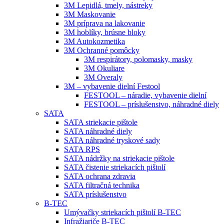
3M Lepidlá, tmely, nástreky
3M Maskovanie
3M príprava na lakovanie
3M hoblíky, brúsne bloky
3M Autokozmetika
3M Ochranné pomôcky
3M respirátory, polomasky, masky
3M Okuliare
3M Overaly
3M – vybavenie dielní Festool
FESTOOL – náradie, vybavenie dielní
FESTOOL – príslušenstvo, náhradné diely
SATA
SATA striekacie pištole
SATA náhradné diely
SATA náhradné tryskové sady
SATA RPS
SATA nádržky na striekacie pištole
SATA čistenie striekacích pištolí
SATA ochrana zdravia
SATA filtračná technika
SATA príslušenstvo
B-TEC
Umývačky striekacích pištolí B-TEC
Infražiariče B-TEC