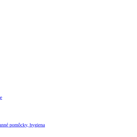
e
nné pomôcky, hygiena