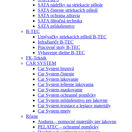
SATA nádržky na striekacie pištole
SATA čistenie striekacích pištolí
SATA ochrana zdravia
SATA filtračná technika
SATA príslušenstvo
B-TEC
Umývačky striekacích pištolí B-TEC
Infražiariče B-TEC
Pracovné stoly B-TEC
Vybavenie dielne B-TEC
FK-Teknik
CAR SYSTEM
Car System brusivá
Car System čistenie
Car System lakovanie
Car System leštenie lakovania
Car System maskovanie
Car System ochranné pomôcky
Car System príslušenstvo pre lakovne
Car System tesniace a lepiace materiály
Car System tmely
Rôzne
Audurra – pomocné materiály pre lakovne
PELATEC – ochranné pomôcky