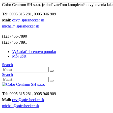
Color Centrum SH s.r.o. je dodávateľom kompletného vybavenia lak
Tel:
0905 315 281, 0905 946 909
Mail:
ccv@spieshecker.sk
michal@spieshecker.sk
(123) 456-7890
(123) 456-7891
Vyžiadať si cenovú ponuku
Môj účet
Search
Search
Tel:
0905 315 281, 0905 946 909
Mail:
ccv@spieshecker.sk
michal@spieshecker.sk