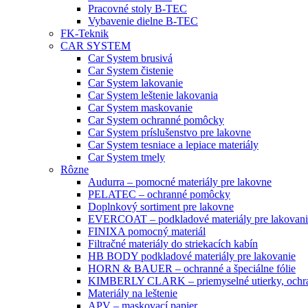
Pracovné stoly B-TEC
Vybavenie dielne B-TEC
FK-Teknik
CAR SYSTEM
Car System brusivá
Car System čistenie
Car System lakovanie
Car System leštenie lakovania
Car System maskovanie
Car System ochranné pomôcky
Car System príslušenstvo pre lakovne
Car System tesniace a lepiace materiály
Car System tmely
Rôzne
Audurra – pomocné materiály pre lakovne
PELATEC – ochranné pomôcky
Doplnkový sortiment pre lakovne
EVERCOAT – podkladové materiály pre lakovani
FINIXA pomocný materiál
Filtračné materiály do striekacích kabín
HB BODY podkladové materiály pre lakovanie
HORN & BAUER – ochranné a špeciálne fólie
KIMBERLY CLARK – priemyselné utierky, ochra
Materiály na leštenie
APV – maskovací papier