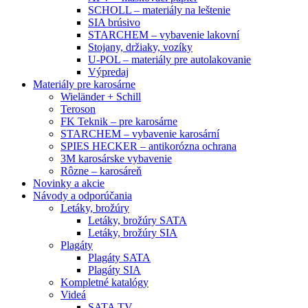
SCHOLL – materiály na leštenie
SIA brúsivo
STARCHEM – vybavenie lakovní
Stojany, držiaky, vozíky
U-POL – materiály pre autolakovanie
Výpredaj
Materiály pre karosárne
Wieländer + Schill
Teroson
FK Teknik – pre karosárne
STARCHEM – vybavenie karosární
SPIES HECKER – antikorózna ochrana
3M karosárske vybavenie
Rôzne – karosáreň
Novinky a akcie
Návody a odporúčania
Letáky, brožúry
Letáky, brožúry SATA
Letáky, brožúry SIA
Plagáty
Plagáty SATA
Plagáty SIA
Kompletné katalógy
Videá
SATA TV