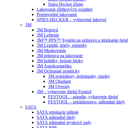
Spies Hecker rôzne
Lakovanie úžitkových vozidiel
Priemyselné lakovanie
SPIES HECKER – vybavenie lakovní
3M
3M Brúsivá
3M Leštenie
3M™ PPS™ Systém na prípravu a striekanie farie
3M Lepidlá, tmely, nástreky
3M Maskovanie
3M príprava na lakovanie
3M hoblíky, brúsne bloky
3M Autokozmetika
3M Ochranné pomôcky
3M respirátory, polomasky, masky
3M Okuliare
3M Overaly
3M – vybavenie dielní Festool
FESTOOL – náradie, vybavenie dielní
FESTOOL – príslušenstvo, náhradné diely
SATA
SATA striekacie pištole
SATA náhradné diely
SATA náhradné tryskové sady
SATA RPS