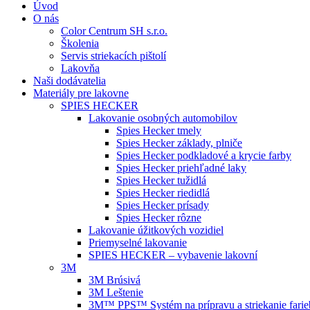
Úvod
O nás
Color Centrum SH s.r.o.
Školenia
Servis striekacích pištolí
Lakovňa
Naši dodávatelia
Materiály pre lakovne
SPIES HECKER
Lakovanie osobných automobilov
Spies Hecker tmely
Spies Hecker základy, plniče
Spies Hecker podkladové a krycie farby
Spies Hecker priehľadné laky
Spies Hecker tužidlá
Spies Hecker riedidlá
Spies Hecker prísady
Spies Hecker rôzne
Lakovanie úžitkových vozidiel
Priemyselné lakovanie
SPIES HECKER – vybavenie lakovní
3M
3M Brúsivá
3M Leštenie
3M™ PPS™ Systém na prípravu a striekanie farie