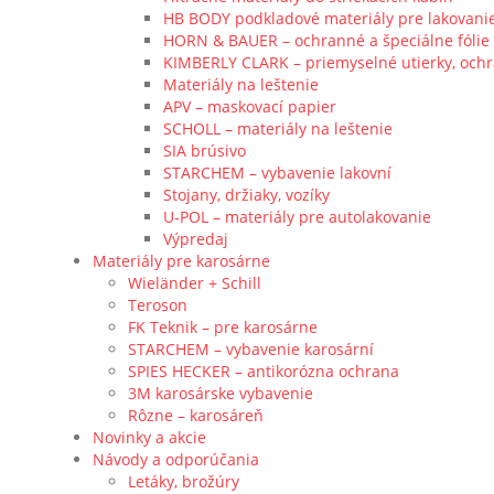
HB BODY podkladové materiály pre lakovani
HORN & BAUER – ochranné a špeciálne fólie
KIMBERLY CLARK – priemyselné utierky, och
Materiály na leštenie
APV – maskovací papier
SCHOLL – materiály na leštenie
SIA brúsivo
STARCHEM – vybavenie lakovní
Stojany, držiaky, vozíky
U-POL – materiály pre autolakovanie
Výpredaj
Materiály pre karosárne
Wieländer + Schill
Teroson
FK Teknik – pre karosárne
STARCHEM – vybavenie karosární
SPIES HECKER – antikorózna ochrana
3M karosárske vybavenie
Rôzne – karosáreň
Novinky a akcie
Návody a odporúčania
Letáky, brožúry