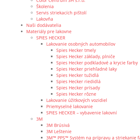
Color Centrum SH s.r.o.
Školenia
Servis striekacích pištolí
Lakovňa
Naši dodávatelia
Materiály pre lakovne
SPIES HECKER
Lakovanie osobných automobilov
Spies Hecker tmely
Spies Hecker základy, plniče
Spies Hecker podkladové a krycie farby
Spies Hecker priehľadné laky
Spies Hecker tužidlá
Spies Hecker riedidlá
Spies Hecker prísady
Spies Hecker rôzne
Lakovanie úžitkových vozidiel
Priemyselné lakovanie
SPIES HECKER – vybavenie lakovní
3M
3M Brúsivá
3M Leštenie
3M™ PPS™ Systém na prípravu a striekanie f