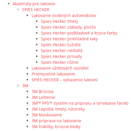
Materiály pre lakovne
SPIES HECKER
Lakovanie osobných automobilov
Spies Hecker tmely
Spies Hecker základy, plniče
Spies Hecker podkladové a krycie farby
Spies Hecker priehľadné laky
Spies Hecker tužidlá
Spies Hecker riedidlá
Spies Hecker prísady
Spies Hecker rôzne
Lakovanie úžitkových vozidiel
Priemyselné lakovanie
SPIES HECKER – vybavenie lakovní
3M
3M Brúsivá
3M Leštenie
3M™ PPS™ Systém na prípravu a striekanie farieb
3M Lepidlá, tmely, nástreky
3M Maskovanie
3M príprava na lakovanie
3M hoblíky, brúsne bloky