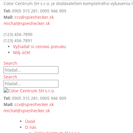
Color Centrum SH s.r.o. je dodávateľom kompletného vybavenia l
Tel:
0905 315 281, 0905 946 909
Mail:
ccv@spieshecker.sk
michal@spieshecker.sk
(123) 456-7890
(123) 456-7891
Vyžiadať si cenovú ponuku
Môj účet
Search
Search
Tel:
0905 315 281, 0905 946 909
Mail:
ccv@spieshecker.sk
michal@spieshecker.sk
Úvod
O nás