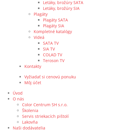
Letáky, brožúry SATA
Letáky, brožúry SIA
Plagáty
Plagáty SATA
Plagáty SIA
Kompletné katalógy
Videá
SATA TV
SIA TV
COLAD TV
Teroson TV
Kontakty
Vyžiadať si cenovú ponuku
Môj účet
Úvod
O nás
Color Centrum SH s.r.o.
Školenia
Servis striekacích pištolí
Lakovňa
Naši dodávatelia