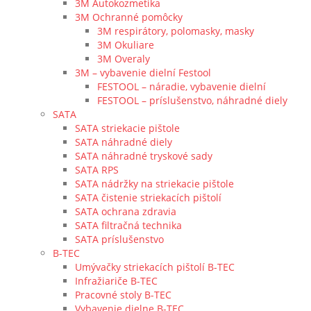
3M Autokozmetika
3M Ochranné pomôcky
3M respirátory, polomasky, masky
3M Okuliare
3M Overaly
3M – vybavenie dielní Festool
FESTOOL – náradie, vybavenie dielní
FESTOOL – príslušenstvo, náhradné diely
SATA
SATA striekacie pištole
SATA náhradné diely
SATA náhradné tryskové sady
SATA RPS
SATA nádržky na striekacie pištole
SATA čistenie striekacích pištolí
SATA ochrana zdravia
SATA filtračná technika
SATA príslušenstvo
B-TEC
Umývačky striekacích pištolí B-TEC
Infražiariče B-TEC
Pracovné stoly B-TEC
Vybavenie dielne B-TEC