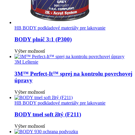
HB BODY podkladové materiály pre lakovanie
BODY plnič 3:1 (P300)
Tento
Výber možností
produkt
má
3M Leštenie
viacero
variantov.
3M™ Perfect-It™ sprej na kontrolu povrchovej
Možnosti
úpravy
si
môžete
Tento
Výber možností
vybrať
produkt
na
má
HB BODY podkladové materiály pre lakovanie
stránke
viacero
produktu.
variantov.
BODY tmel soft žltý (F211)
Možnosti
si
Tento
Výber možností
môžete
produkt