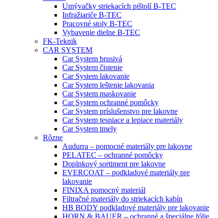
Umývačky striekacích pištolí B-TEC
Infražiariče B-TEC
Pracovné stoly B-TEC
Vybavenie dielne B-TEC
FK-Teknik
CAR SYSTEM
Car System brusivá
Car System čistenie
Car System lakovanie
Car System leštenie lakovania
Car System maskovanie
Car System ochranné pomôcky
Car System príslušenstvo pre lakovne
Car System tesniace a lepiace materiály
Car System tmely
Rôzne
Audurra – pomocné materiály pre lakovne
PELATEC – ochranné pomôcky
Doplnkový sortiment pre lakovne
EVERCOAT – podkladové materiály pre
lakovanie
FINIXA pomocný materiál
Filtračné materiály do striekacích kabín
HB BODY podkladové materiály pre lakovanie
HORN & BAUER – ochranné a špeciálne fólie