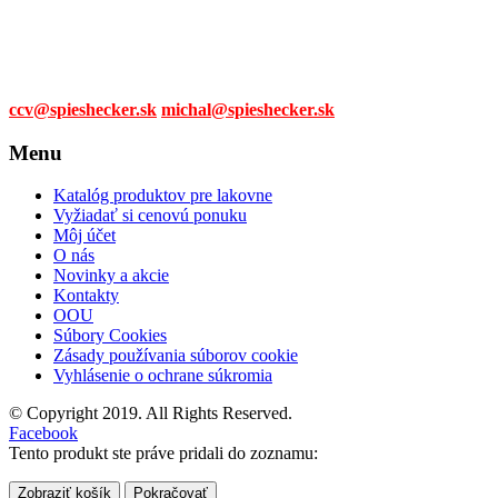
0905 315 281,
0908 790 630
Mail:
ccv@spieshecker.sk
michal@spieshecker.sk
Menu
Katalóg produktov pre lakovne
Vyžiadať si cenovú ponuku
Môj účet
O nás
Novinky a akcie
Kontakty
OOU
Súbory Cookies
Zásady používania súborov cookie
Vyhlásenie o ochrane súkromia
© Copyright 2019. All Rights Reserved.
Facebook
Tento produkt ste práve pridali do zoznamu:
Zobraziť košík
Pokračovať