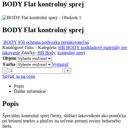
BODY Flat kontrolný sprej
BODY Flat kontrolný sprej
BODY 950 ochrana podvozku prelakovateľná
Katalógové číslo:
-
Kategória:
HB BODY podkladové materiály pre
lakovanie
Značky:
HB Body
,
kontrolný sprej
Objem
Farba
Vymazať
-
+
Spýtať sa na cenu
Popis
Ďalšie informácie
Popis
Špeciálny kontrolný sprej čierny, slúžiaci lakovníkom ako pomôcka
pri brúsení tmelov a plničov na určenie presnej roviny brúseného
dielu.