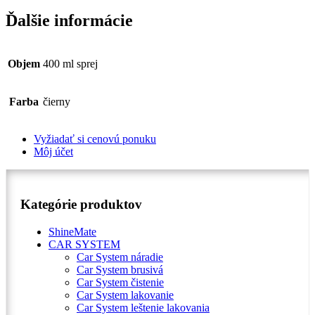
Ďalšie informácie
Objem
400 ml sprej
Farba
čierny
Vyžiadať si cenovú ponuku
Môj účet
Kategórie produktov
ShineMate
CAR SYSTEM
Car System náradie
Car System brusivá
Car System čistenie
Car System lakovanie
Car System leštenie lakovania