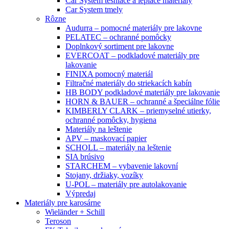
Car System tesniace a lepiace materiály
Car System tmely
Rôzne
Audurra – pomocné materiály pre lakovne
PELATEC – ochranné pomôcky
Doplnkový sortiment pre lakovne
EVERCOAT – podkladové materiály pre
lakovanie
FINIXA pomocný materiál
Filtračné materiály do striekacích kabín
HB BODY podkladové materiály pre lakovanie
HORN & BAUER – ochranné a špeciálne fólie
KIMBERLY CLARK – priemyselné utierky,
ochranné pomôcky, hygiena
Materiály na leštenie
APV – maskovací papier
SCHOLL – materiály na leštenie
SIA brúsivo
STARCHEM – vybavenie lakovní
Stojany, držiaky, vozíky
U-POL – materiály pre autolakovanie
Výpredaj
Materiály pre karosárne
Wieländer + Schill
Teroson