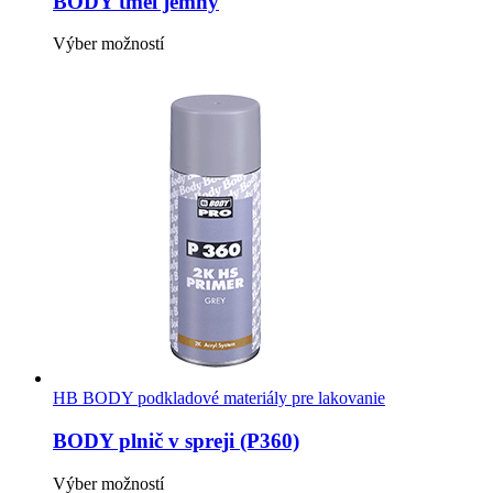
BODY tmel jemný
Možnosti
si
Tento
Výber možností
môžete
produkt
vybrať
má
na
viacero
stránke
variantov.
produktu.
Možnosti
si
môžete
vybrať
na
stránke
produktu.
HB BODY podkladové materiály pre lakovanie
BODY plnič v spreji (P360)
Tento
Výber možností