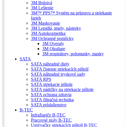
3M Brúsivá
3M Leštenie
3M™ PPS™ Systém na prípravu a striekanie
farieb
3M Maskovanie
3M Lepidlá, tmely, nástreky
3M Autokozmetika
3M Ochranné pomôcky
3M Overaly
3M Okuliare
3M respirátory, polomasky, masky
SATA
SATA náhradné diely
SATA čistenie striekacích pištolí
SATA náhradné tryskové sady
SATA RPS
SATA striekacie pištole
SATA nádržky na striekacie pištole
SATA ochrana zdravia
SATA filtračná technika
SATA príslušenstvo
B-TEC
Infražiariče B-TEC
Pracovné stoly B-TEC
Umývačky striekacích pištolí B-TEC