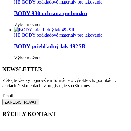
vybrať
má
HB BODY podkladové materiály pre lakovanie
na
viacero
stránke
variantov.
BODY 930 ochrana podvozku
produktu.
Možnosti
si
Tento
Výber možností
môžete
produkt
vybrať
má
HB BODY podkladové materiály pre lakovanie
na
viacero
stránke
variantov.
BODY priehľadný lak 492SR
produktu.
Možnosti
si
Tento
Výber možností
môžete
produkt
vybrať
má
NEWSLETTER
na
viacero
stránke
variantov.
Získajte všetky najnovšie informácie o výrobkoch, ponukách,
produktu.
Možnosti
akciách či školeniach. Zaregistrujte sa ešte dnes.
si
môžete
Email
vybrať
na
stránke
RÝCHLY KONTAKT
produktu.
Tel. čísla: