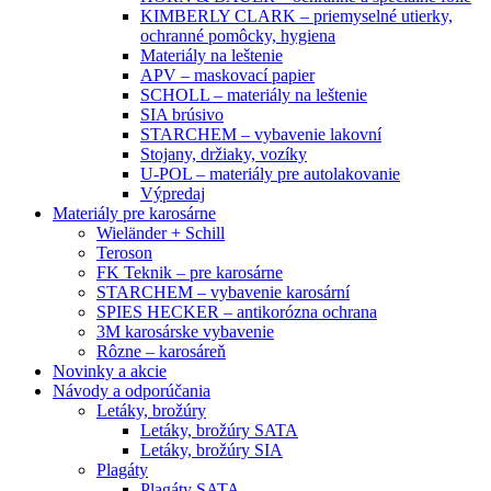
KIMBERLY CLARK – priemyselné utierky,
ochranné pomôcky, hygiena
Materiály na leštenie
APV – maskovací papier
SCHOLL – materiály na leštenie
SIA brúsivo
STARCHEM – vybavenie lakovní
Stojany, držiaky, vozíky
U-POL – materiály pre autolakovanie
Výpredaj
Materiály pre karosárne
Wieländer + Schill
Teroson
FK Teknik – pre karosárne
STARCHEM – vybavenie karosární
SPIES HECKER – antikorózna ochrana
3M karosárske vybavenie
Rôzne – karosáreň
Novinky a akcie
Návody a odporúčania
Letáky, brožúry
Letáky, brožúry SATA
Letáky, brožúry SIA
Plagáty
Plagáty SATA