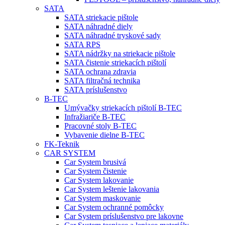
SATA
SATA striekacie pištole
SATA náhradné diely
SATA náhradné tryskové sady
SATA RPS
SATA nádržky na striekacie pištole
SATA čistenie striekacích pištolí
SATA ochrana zdravia
SATA filtračná technika
SATA príslušenstvo
B-TEC
Umývačky striekacích pištolí B-TEC
Infražiariče B-TEC
Pracovné stoly B-TEC
Vybavenie dielne B-TEC
FK-Teknik
CAR SYSTEM
Car System brusivá
Car System čistenie
Car System lakovanie
Car System leštenie lakovania
Car System maskovanie
Car System ochranné pomôcky
Car System príslušenstvo pre lakovne