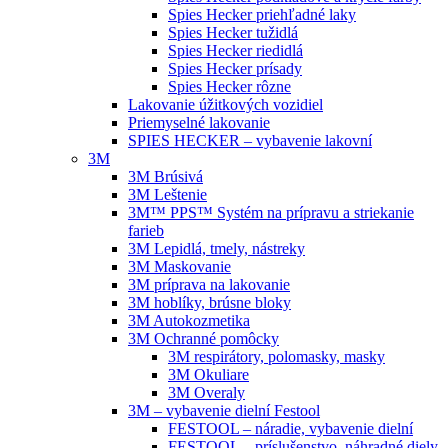
Spies Hecker priehľadné laky
Spies Hecker tužidlá
Spies Hecker riedidlá
Spies Hecker prísady
Spies Hecker rôzne
Lakovanie úžitkových vozidiel
Priemyselné lakovanie
SPIES HECKER – vybavenie lakovní
3M
3M Brúsivá
3M Leštenie
3M™ PPS™ Systém na prípravu a striekanie
farieb
3M Lepidlá, tmely, nástreky
3M Maskovanie
3M príprava na lakovanie
3M hoblíky, brúsne bloky
3M Autokozmetika
3M Ochranné pomôcky
3M respirátory, polomasky, masky
3M Okuliare
3M Overaly
3M – vybavenie dielní Festool
FESTOOL – náradie, vybavenie dielní
FESTOOL – príslušenstvo, náhradné diely