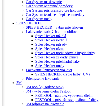
Car System maskovanie
Car System ochranné pomôcky
Car System príslušenstvo pre lakovne
Car System tesniace a lepiace materiály
Car System tmely
SPIES HECKER
SPIES HECKER - vybavenie lakovní
Lakovanie osobných automobilov
Spies Hecker tužidlá
Spies Hecker riedidlá
Spies Hecker prísady
Spies Hecker rôzne
Spies Hecker podkladové a krycie farby
Spies Hecker základy, plniče
Spies Hecker priehľadné laky
Spies Hecker tmely
Lakovanie úžitkových vozidiel
SPIES HECKER krycie farby (UV)
Priemyselné lakovanie
3M
3M hoblíky, brúsne bloky
3M - vybavenie dielní Festool
FESTOOL - náradie, vybavenie dielní
FESTOOL - príslušenstvo, náhradné diely
3M príprava na lakovanie