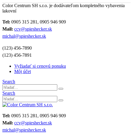
Color Centrum SH s.r.o. je dodávateľom kompletného vybavenia
lakovní
Tel:
0905 315 281, 0905 946 909
Mail:
ccv@spieshecker.sk
michal@spieshecker.sk
(123) 456-7890
(123) 456-7891
Vyžiadať si cenovú ponuku
Môj účet
Search
Search
Tel:
0905 315 281, 0905 946 909
Mail:
ccv@spieshecker.sk
michal@spieshecker.sk