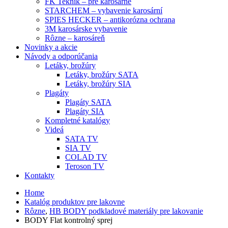
FK Teknik – pre karosárne
STARCHEM – vybavenie karosární
SPIES HECKER – antikorózna ochrana
3M karosárske vybavenie
Rôzne – karosáreň
Novinky a akcie
Návody a odporúčania
Letáky, brožúry
Letáky, brožúry SATA
Letáky, brožúry SIA
Plagáty
Plagáty SATA
Plagáty SIA
Kompletné katalógy
Videá
SATA TV
SIA TV
COLAD TV
Teroson TV
Kontakty
Home
Katalóg produktov pre lakovne
Rôzne
,
HB BODY podkladové materiály pre lakovanie
BODY Flat kontrolný sprej