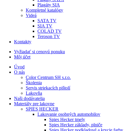
Plagáty SIA
Kompletné katalógy
Videá
SATA TV
SIA TV
COLAD TV
Teroson TV
Kontakty
Vyžiadať si cenovú ponuku
Môj účet
Úvod
O nás
Color Centrum SH s.r.o.
Školenia
Servis striekacích pištolí
Lakovňa
Naši dodávatelia
Materiály pre lakovne
SPIES HECKER
Lakovanie osobných automobilov
Spies Hecker tmely
Spies Hecker základy, plniče
Spies Hecker podkladové a krycie farby