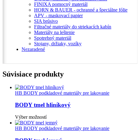
FINIXA pomocný materiál
HORN & BAUER - ochranné a špeciálne fólie
APV - maskovací papier
SIA brúsivo
Filtračné materiály do striekacích kabín
Materiály na leštenie
Spotrebný materiál
Stojany, držiaky, vozíky
Nezaradené
Súvisiace produkty
HB BODY podkladové materiály pre lakovanie
BODY tmel hliníkový
Tento
Výber možností
produkt
má
HB BODY podkladové materiály pre lakovanie
viacero
variantov.