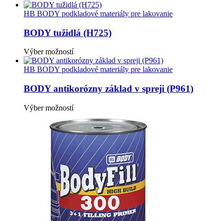
produkt
má
HB BODY podkladové materiály pre lakovanie
viacero
variantov.
BODY tužidlá (H725)
Možnosti
si
Tento
Výber možností
môžete
produkt
vybrať
má
HB BODY podkladové materiály pre lakovanie
na
viacero
stránke
variantov.
BODY antikorózny základ v spreji (P961)
produktu.
Možnosti
si
Tento
Výber možností
môžete
produkt
vybrať
má
na
viacero
stránke
variantov.
produktu.
Možnosti
si
môžete
vybrať
na
stránke
produktu.