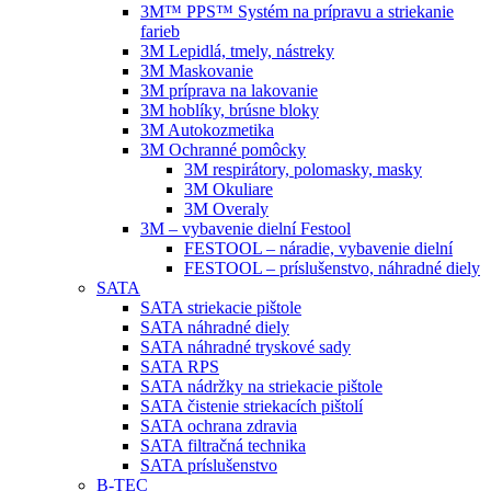
3M™ PPS™ Systém na prípravu a striekanie
farieb
3M Lepidlá, tmely, nástreky
3M Maskovanie
3M príprava na lakovanie
3M hoblíky, brúsne bloky
3M Autokozmetika
3M Ochranné pomôcky
3M respirátory, polomasky, masky
3M Okuliare
3M Overaly
3M – vybavenie dielní Festool
FESTOOL – náradie, vybavenie dielní
FESTOOL – príslušenstvo, náhradné diely
SATA
SATA striekacie pištole
SATA náhradné diely
SATA náhradné tryskové sady
SATA RPS
SATA nádržky na striekacie pištole
SATA čistenie striekacích pištolí
SATA ochrana zdravia
SATA filtračná technika
SATA príslušenstvo
B-TEC