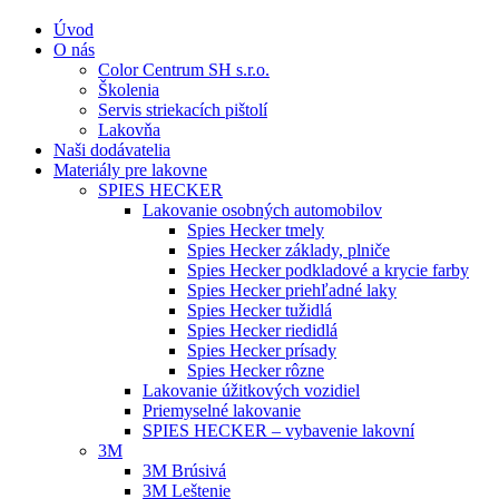
Úvod
O nás
Color Centrum SH s.r.o.
Školenia
Servis striekacích pištolí
Lakovňa
Naši dodávatelia
Materiály pre lakovne
SPIES HECKER
Lakovanie osobných automobilov
Spies Hecker tmely
Spies Hecker základy, plniče
Spies Hecker podkladové a krycie farby
Spies Hecker priehľadné laky
Spies Hecker tužidlá
Spies Hecker riedidlá
Spies Hecker prísady
Spies Hecker rôzne
Lakovanie úžitkových vozidiel
Priemyselné lakovanie
SPIES HECKER – vybavenie lakovní
3M
3M Brúsivá
3M Leštenie