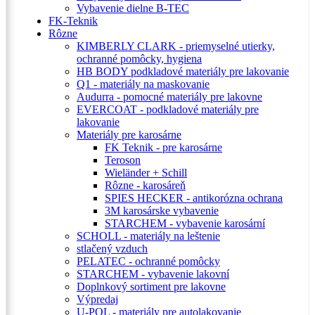
Vybavenie dielne B-TEC
FK-Teknik
Rôzne
KIMBERLY CLARK - priemyselné utierky,
ochranné pomôcky, hygiena
HB BODY podkladové materiály pre lakovanie
Q1 - materiály na maskovanie
Audurra - pomocné materiály pre lakovne
EVERCOAT - podkladové materiály pre
lakovanie
Materiály pre karosárne
FK Teknik - pre karosárne
Teroson
Wieländer + Schill
Rôzne - karosáreň
SPIES HECKER - antikorózna ochrana
3M karosárske vybavenie
STARCHEM - vybavenie karosární
SCHOLL - materiály na leštenie
stlačený vzduch
PELATEC - ochranné pomôcky
STARCHEM - vybavenie lakovní
Doplnkový sortiment pre lakovne
Výpredaj
U-POL - materiály pre autolakovanie